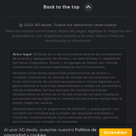
Back to the top
© 2026 XD.deals. Todos los derechos reservados.
Todas las marcas comerciales, títulos de juegos, logotipos e imágenes son
propiedad de sus respectivos dueños y se usan solo con fines de
identificación e información.
Aviso legal:
XD.deals es un servicio independiente de comparación
de precios y agregación de ofertas y no está afiliado ni respaldado
por Valve Corporation. Steam y el logotipo de Steam son marcas
comerciales y/o marcas registradas de Valve Corporation.
XD.deals utiliza datos disponibles públicamente de Steam y
muestra información de precios de tiendas de terceros solo con
fines informativos. No vendemos productos ni claves digitales y no
garantizamos la exactitud, disponibilidad o validez de las ofertas o
claves mostradas. Verifica siempre las condiciones finales
directamente en el sitio de la tienda antes de comprar. Cualquier
compra de claves digitales en tiendas de terceros se realiza bajo el
propio riesgo del usuario.
XD.deals participa en programas de afiliación y puede ganar una
comisión por compras que cumplan los requisitos realizadas a
través de nuestros enlaces. Como asociado de Amazon, ganamos
por compras que cumplan los requisitos.
Al usar XD.deals, aceptas nuestra
Política de
Entendido!
privacidad y cookies
.