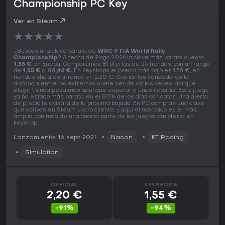
Championship PC Key
Ver en Steam
★
★
★
★
★
¿Buscas una clave barata de
WRC 9 FIA World Rally
Championship
? A fecha de 9 ago 2026 la clave más barata cuesta
1,55 €
en Eneba. Comparamos 81 ofertas de 25 tiendas, con un rango
de
1,55 €
a
44,46 €
. En keyshops el precio más bajo es 1,55 €, en
tiendas oficiales arranca en 2,20 €. Con tantos vendedores la
distancia entre los extremos suele ser de varias veces, así que
elegir tienda pesa más aquí que esperar a unas rebajas. Este juego
ya ha estado más barato, en el 80% de los días con datos. Una alerta
de precio te avisará de la próxima bajada. En PC compras una clave
que activas en Steam u otro cliente, y aquí el mercado es el más
amplio, con más de una cuarta parte de los juegos con oferta en
keyshop.
Lanzamiento: 16 sept 2021
Nacon
KT Racing
Simulation
OFFICIAL
KEYSHOPS
2,20 €
1,55 €
-91%
-94%