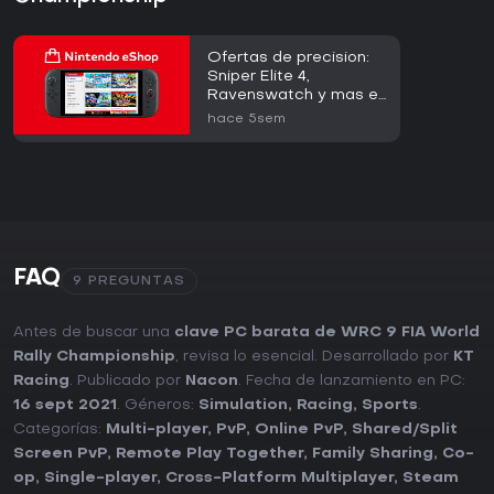
Ofertas de precision:
Sniper Elite 4,
Ravenswatch y mas en
las rebajas de la eShop
hace 5sem
de Nintendo
FAQ
9 PREGUNTAS
Antes de buscar una
clave PC barata de WRC 9 FIA World
Rally Championship
, revisa lo esencial. Desarrollado por
KT
Racing
. Publicado por
Nacon
. Fecha de lanzamiento en PC:
16 sept 2021
. Géneros:
Simulation
,
Racing
,
Sports
.
Categorías:
Multi-player
,
PvP
,
Online PvP
,
Shared/Split
Screen PvP
,
Remote Play Together
,
Family Sharing
,
Co-
op
,
Single-player
,
Cross-Platform Multiplayer
,
Steam