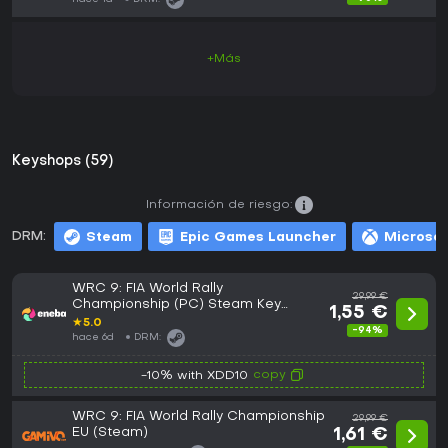
+Más
Keyshops (59)
Información de riesgo:
DRM:
Steam
Epic Games Launcher
Microsof
WRC 9: FIA World Rally
29,99 €
Championship (PC) Steam Key
1,55 €
EUROPE
★
5.0
-94%
hace 6d
DRM:
copy
-10% with XDD10
WRC 9: FIA World Rally Championship
29,99 €
EU (Steam)
1,61 €