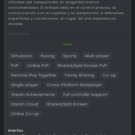
oficiales del campeonato en exigentes tramos
cronometrados. El énfasis está en el control preciso, la
comunicación con el copiloto y la adaptación a diferentes
superficies y condiciones, en lugar de una experiencia
arcade.
Jugabilidad
El núcleo del juego consiste en recorrer tramos cerrados al
+Más
asfalto, grava, nieve o superficies mixtas. El copiloto
proporciona las notas de ritmo que indican curvas,
Simulation
Racing
Sports
Multi-player
cambios de rasante y peligros, por lo que el piloto debe
escuchar con atención y dosificar el acelerador para
PvP
Online PvP
Shared/Split Screen PvP
mantener el ritmo sin salirse. La física mejorada transmite
con claridad la transferencia de masas, el comportamiento
Remote Play Together
Family Sharing
Co-op
de la suspensión y las variaciones de agarre, sobre todo
Single-player
Cross-Platform Multiplayer
cuando el clima altera las condiciones del tramo.
Steam Achievements
Full controller support
Los escenarios se han rediseñado con mayor detalle del
terreno y mejor legibilidad de la carretera, reforzando la
Steam Cloud
Shared/Split Screen
sensación de velocidad en rutas estrechas y
comprometidas. Las nuevas notas de ritmo aumentan la
Online Co-op
inmersión al ofrecer indicaciones más precisas y
adaptadas a cada ubicación. El juego incluye las tres
categorías del WRC, lo que permite pilotar coches y pilotos
Interfaz:
oficiales desde la categoría principal hasta las clases de