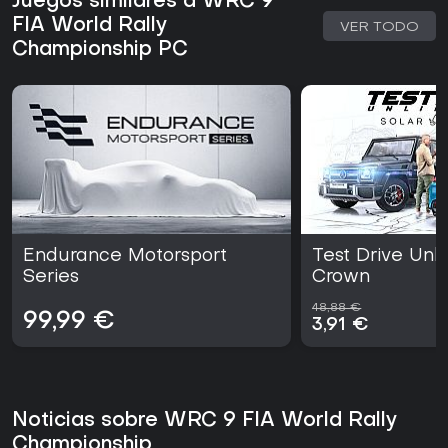
Juegos similares a WRC 9
FIA World Rally
VER TODO
Championship PC
Endurance Motorsport
Test Drive Unli
Series
Crown
48,88 €
99,99 €
3,91 €
Noticias sobre WRC 9 FIA World Rally
Championship