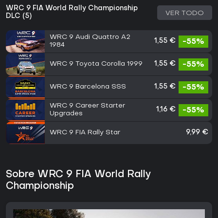
WRC 9 FIA World Rally Championship
VER TODO
DLC (5)
WRC 9 Audi Quattro A2
1,55 €
-55%
1984
WRC 9 Toyota Corolla 1999
1,55 €
-55%
WRC 9 Barcelona SSS
1,55 €
-55%
WRC 9 Career Starter
1,16 €
-55%
Upgrades
WRC 9 FIA Rally Star
9,99 €
Sobre WRC 9 FIA World Rally
Championship