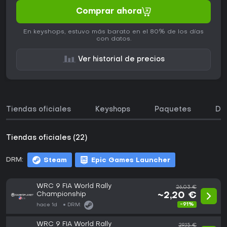
Comprar ahora
En keyshops, estuvo más barato en el 80% de los días
con datos.
Ver historial de precios
Tiendas oficiales
Keyshops
Paquetes
DL
Tiendas oficiales (22)
DRM:
Steam
Epic Games Launcher
WRC 9 FIA World Rally
26,03 €
Championship
~2,20 €
-91%
hace 1d
DRM:
WRC 9 FIA World Rally
29,15 €