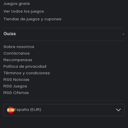
Juegos gratis
Ver todos los juegos
Tiendas de juegos y cupones
Guías
FAQ
Sobre nosotros
Guías y tutoriales
Contáctanos
¿Cómo activar una CD Key de Steam?
Recompensas
¿Cómo activar una CD Key de Epic Games?
Política de privacidad
Términos y condiciones
¿Cómo activar una CD Key de GOG?
RSS Noticias
¿Cómo activar una CD Key de Ubisoft Connect?
RSS Juegos
¿Cómo activar una CD Key de EA App?
RSS Ofertas
¿Cómo activar una CD Key de Battle.net?
España (EUR)