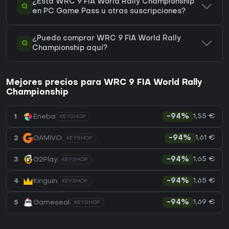
¿Está WRC 9 FIA World Rally Championship
Q
en PC Game Pass u otras suscripciones?
¿Puedo comprar WRC 9 FIA World Rally
Q
Championship aquí?
Mejores precios para WRC 9 FIA World Rally
Championship
1,55 €
1
Eneba
-94%
KEYSHOP
1,61 €
2
GAMIVO
-94%
KEYSHOP
1,65 €
3
G2Play
-94%
KEYSHOP
1,65 €
4
Kinguin
-94%
KEYSHOP
1,69 €
5
Gameseal
-94%
KEYSHOP