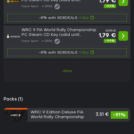
PC Steam CD Key (valid until
1,79 €
February 2027)
-94%
hace 1sem
DRM:
copy
-8% with XD8DEALS
WRC 9 FIA World Rally Championship
29,99 €
PC Steam CD Key (valid until
1,79 €
February 2027)
-94%
hace 1sem
DRM:
copy
-8% with XD8DEALS
+Más
Packs (1)
WRC 9 Edition Deluxe FIA
3,51 €
-91%
World Rally Championship