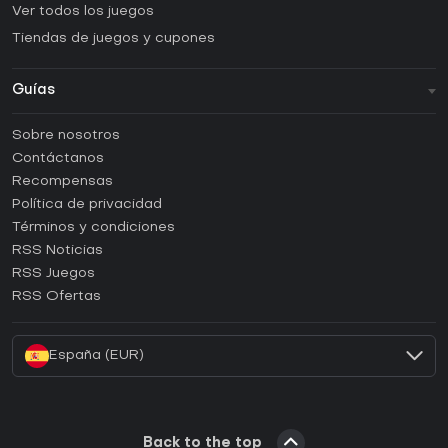
Ver todos los juegos
Tiendas de juegos y cupones
Guías
FAQ
Sobre nosotros
Guías y tutoriales
Contáctanos
¿Cómo activar una CD Key de Steam?
Recompensas
¿Cómo activar una CD Key de Epic Games?
Política de privacidad
Términos y condiciones
¿Cómo activar una CD Key de GOG?
RSS Noticias
¿Cómo activar una CD Key de Ubisoft Connect?
RSS Juegos
¿Cómo activar una CD Key de EA App?
RSS Ofertas
¿Cómo activar una CD Key de Battle.net?
España (EUR)
Back to the top