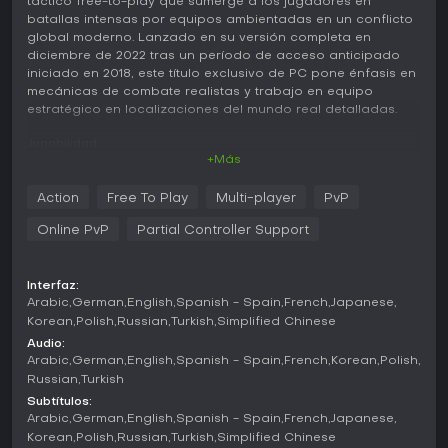
táctico free-to-play que sumerge a los jugadores en
batallas intensas por equipos ambientadas en un conflicto
global moderno. Lanzado en su versión completa en
diciembre de 2022 tras un período de acceso anticipado
iniciado en 2018, este título exclusivo de PC pone énfasis en
mecánicas de combate realistas y trabajo en equipo
estratégico en localizaciones del mundo real detalladas.
Jugabilidad
+Más
En World War 3, la experiencia gira en torno a escaramuzas
tácticas en las que los equipos deben superar a los rivales
Action
Free To Play
Multi-player
PvP
superándolos en maniobras y potencia de fuego con una
combinación de tácticas de infantería, vehículos y
Online PvP
Partial Controller Support
herramientas de apoyo. Los jugadores comienzan
personalizando su loadout de un extenso arsenal que
abarca armas, gadgets, drones y vehículos como tanques.
Interfaz:
Un avanzado sistema de balística hace que los disparos se
Arabic
German
English
Spanish - Spain
French
Japanese
comporten de forma realista, mientras que la conciencia
Korean
Polish
Russian
Turkish
Simplified Chinese
corporal completa permite ver los movimientos del
Audio:
personaje en vista en primera persona. La física de
Arabic
German
English
Spanish - Spain
French
Korean
Polish
vehículos añade otra capa de realismo al manejo y las
Russian
Turkish
maniobras. El combate se desarrolla en mapas inspirados
Subtítulos:
en lugares reales como Warsaw, Berlin, Moscow, Smolensk,
Arabic
German
English
Spanish - Spain
French
Japanese
Polyarny, Gobi, DMZ, Tokyo e Istanbul, con geografías
Korean
Polish
Russian
Turkish
Simplified Chinese
detalladas que marcan la estrategia. Los equipos