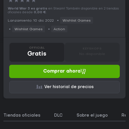
★
★
★
★
★
World War 3 es gratis
en Steam! También disponible en 2 tiendas
oficiales desde
0,00 €
.
Lanzamiento: 10 dic 2022
Wishlist Games
Wishlist Games
Action
OFFICIAL
KEYSHOPS
Gratis
No disponible
Comprar ahora
Ver historial de precios
Tiendas oficiales
DLC
Sobre el juego
Req