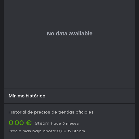
jugadores en su plataforma muestran reseñas mixtas en
general, con un 54% positivas de 54.573 totales, aunque las
recientes de los últimos 30 días alcanzan solo un 30%
positivas de 69 reseñas. El juego encaja con quienes
disfrutan de la coordinación en equipo y loadouts
personalizables en batallas masivas, pero puede no
convencer si buscas contenido para un jugador o shooters
menos exigentes. Con actualizaciones y eventos constantes,
se mantiene activo y merece una prueba para curiosos de
las simulaciones de guerra moderna.
Mínimo histórico
Historial de precios de tiendas oficiales
0,00 €
Steam
hace 5 meses
Precio más bajo ahora:
0,00 €
Steam