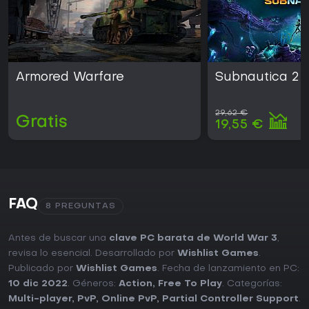
Armored Warfare
Subnautica 2
29,62 €
Gratis
19,55 €
FAQ
8 PREGUNTAS
Antes de buscar una
clave PC barata de World War 3
,
revisa lo esencial. Desarrollado por
Wishlist Games
.
Publicado por
Wishlist Games
. Fecha de lanzamiento en PC:
10 dic 2022
. Géneros:
Action
,
Free To Play
. Categorías:
Multi-player
,
PvP
,
Online PvP
,
Partial Controller Support
.