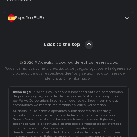
¿Cómo activar una CD Key de Battle.net?
España (EUR)
Back to the top
© 2026 XD.deals. Todos los derechos reservados.
Todas las marcas comerciales, títulos de juegos, logotipos e imágenes son
propiedad de sus respectivos dueños y se usan solo con fines de
identificación e información.
Aviso legal:
XD.deals es un servicio independiente de comparación
de precios y agregación de ofertas y no está afiliado ni respaldado
por Valve Corporation. Steam y el logotipo de Steam son marcas
comerciales y/o marcas registradas de Valve Corporation.
XD.deals utiliza datos disponibles públicamente de Steam y
muestra información de precios de tiendas de terceros solo con
fines informativos. No vendemos productos ni claves digitales y no
garantizamos la exactitud, disponibilidad o validez de las ofertas o
claves mostradas. Verifica siempre las condiciones finales
directamente en el sitio de la tienda antes de comprar. Cualquier
compra de claves digitales en tiendas de terceros se realiza bajo el