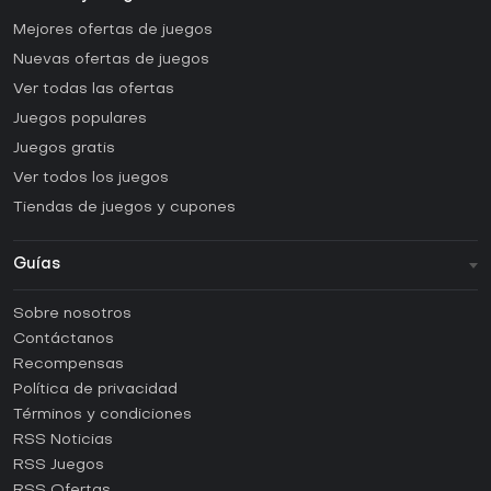
Mejores ofertas de juegos
Nuevas ofertas de juegos
Ver todas las ofertas
Juegos populares
Juegos gratis
Ver todos los juegos
Tiendas de juegos y cupones
Guías
FAQ
Sobre nosotros
Guías y tutoriales
Contáctanos
¿Cómo activar una CD Key de Steam?
Recompensas
¿Cómo activar una CD Key de Epic Games?
Política de privacidad
Términos y condiciones
¿Cómo activar una CD Key de GOG?
RSS Noticias
¿Cómo activar una CD Key de Ubisoft Connect?
RSS Juegos
¿Cómo activar una CD Key de EA App?
RSS Ofertas