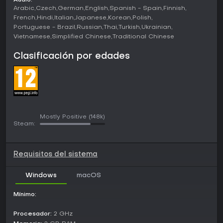
Audio:
Arabic
Czech
German
English
Spanish - Spain
Finnish
French
Hindi
Italian
Japanese
Korean
Polish
Portuguese - Brazil
Russian
Thai
Turkish
Ukrainian
Vietnamese
Simplified Chinese
Traditional Chinese
Clasificación por edades
Mostly Positive
(148k)
Steam:
Requisitos del sistema
Windows
macOS
Mínimo:
Procesador:
2 GHz