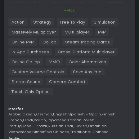
En esencia, World of Tanks Blitz gira en torno a combates
7v7 que duran entre 5 y 7 minutos. Escoges entre cientos de
+Más
tanques, cada uno con estadísticas únicas y roles
específicos en el campo de batalla, y luchas por la victoria
Action
Strategy
Free To Play
Simulation
destruyendo todos los vehículos enemigos o capturando
bases estratégicas. Diferentes
Massively Multiplayer
Multi-player
PvP
Online PvP
Co-op
Steam Trading Cards
In-App Purchases
Cross-Platform Multiplayer
Online Co-op
MMO
Color Alternatives
Custom Volume Controls
Save Anytime
Stereo Sound
Camera Comfort
Touch Only Option
Interfaz:
Arabic
Czech
German
English
Spanish - Spain
Finnish
French
Hindi
Italian
Japanese
Korean
Polish
Portuguese - Brazil
Russian
Thai
Turkish
Ukrainian
Vietnamese
Simplified Chinese
Traditional Chinese