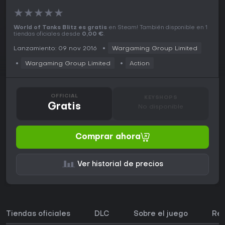
★
★
★
★
★
World of Tanks Blitz es gratis
en Steam! También disponible en 1
tiendas oficiales desde
0,00 €
.
Lanzamiento: 09 nov 2016
Wargaming Group Limited
Wargaming Group Limited
Action
OFFICIAL
KEYSHOPS
Gratis
No disponible
Comprar ahora
Ver historial de precios
Tiendas oficiales
DLC
Sobre el juego
Req