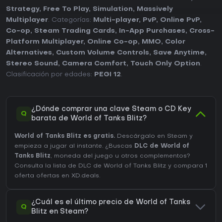
Strategy
,
Free To Play
,
Simulation
,
Massively
Multiplayer
. Categorías:
Multi-player
,
PvP
,
Online PvP
,
Co-op
,
Steam Trading Cards
,
In-App Purchases
,
Cross-
Platform Multiplayer
,
Online Co-op
,
MMO
,
Color
Alternatives
,
Custom Volume Controls
,
Save Anytime
,
Stereo Sound
,
Camera Comfort
,
Touch Only Option
.
Clasificación por edades:
PEGI 12
.
¿Dónde comprar una clave Steam o CD Key
Q
barata de World of Tanks Blitz?
World of Tanks Blitz es gratis.
Descárgalo en Steam y
empieza a jugar al instante. ¿Buscas
DLC de World of
Tanks Blitz
, moneda del juego u otros complementos?
Consulta la lista de DLC de World of Tanks Blitz
y compara 1
oferta ofertas en XD.deals.
¿Cuál es el último precio de World of Tanks
Q
Blitz en Steam?