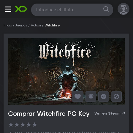
Todas
Inicio
Juegos
Action
Witchfire
Comprar Witchfire PC Key
Ver en Steam
★
★
★
★
★