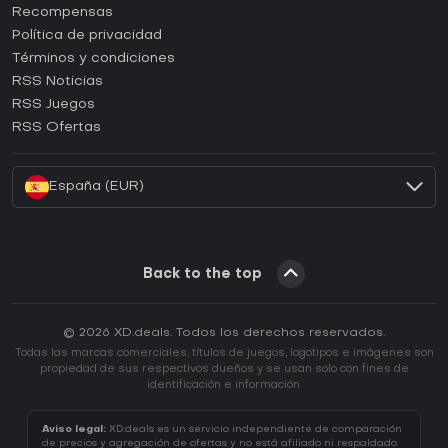
¿Cómo activar una CD Key de Steam?
Recompensas
¿Cómo activar una CD Key de Epic Games?
Política de privacidad
Términos y condiciones
¿Cómo activar una CD Key de GOG?
RSS Noticias
¿Cómo activar una CD Key de Ubisoft Connect?
RSS Juegos
¿Cómo activar una CD Key de EA App?
RSS Ofertas
¿Cómo activar una CD Key de Battle.net?
España (EUR)
Back to the top
© 2026 XD.deals. Todos los derechos reservados.
Todas las marcas comerciales, títulos de juegos, logotipos e imágenes son
propiedad de sus respectivos dueños y se usan solo con fines de
identificación e información.
Aviso legal:
XD.deals es un servicio independiente de comparación
de precios y agregación de ofertas y no está afiliado ni respaldado