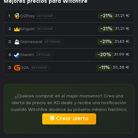
Mejores precios para Witchfire
31,21 €
1
G2Play
-21%
KEYSHOP
31,21 €
2
Kinguin
-21%
KEYSHOP
31,43 €
3
Gameseal
-21%
KEYSHOP
31,99 €
4
Steam
-20%
OFFICIAL
35,38 €
5
G2A
-11%
KEYSHOP
¿Quieres comprar en el mejor momento? Crea una
alerta de precio en XD.deals y recibe una notificación
cuando Witchfire alcance su próximo mínimo histórico.
Crear alerta