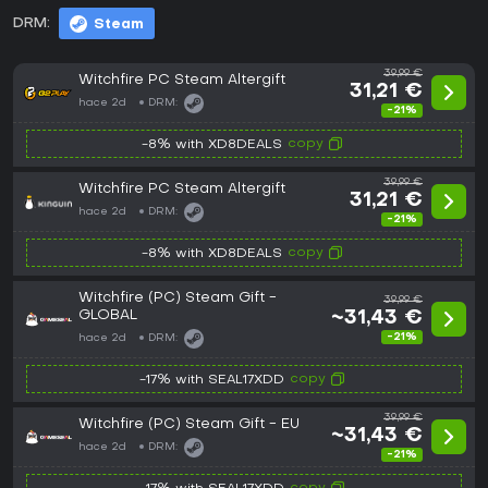
DRM:
Steam
39,99 €
Witchfire PC Steam Altergift
31,21 €
hace 2d
DRM:
-21%
copy
-8% with XD8DEALS
39,99 €
Witchfire PC Steam Altergift
31,21 €
hace 2d
DRM:
-21%
copy
-8% with XD8DEALS
Witchfire (PC) Steam Gift -
39,99 €
GLOBAL
~31,43 €
-21%
hace 2d
DRM:
copy
-17% with SEAL17XDD
39,99 €
Witchfire (PC) Steam Gift - EU
~31,43 €
hace 2d
DRM:
-21%