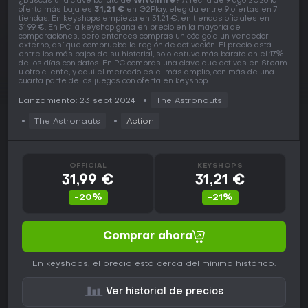
¿Buscas una clave barata de
Witchfire
? A fecha de 9 ago 2026 la
oferta más baja es
31,21 €
en G2Play, elegida entre 9 ofertas en 7
tiendas. En keyshops empieza en 31,21 €, en tiendas oficiales en
31,99 €. En PC la keyshop gana en precio en la mayoría de
comparaciones, pero entonces compras un código a un vendedor
externo, así que comprueba la región de activación. El precio está
entre los más bajos de su historial, solo estuvo más barato en el 17%
de los días con datos. En PC compras una clave que activas en Steam
u otro cliente, y aquí el mercado es el más amplio, con más de una
cuarta parte de los juegos con oferta en keyshop.
Lanzamiento: 23 sept 2024
The Astronauts
The Astronauts
Action
OFFICIAL
KEYSHOPS
31,99 €
31,21 €
-20%
-21%
Comprar ahora
En keyshops, el precio está cerca del mínimo histórico.
Ver historial de precios