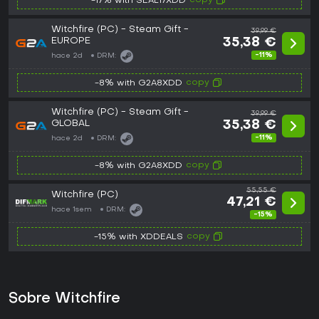
copy
-17% with SEAL17XDD
Witchfire (PC) - Steam Gift -
39,99 €
EUROPE
35,38 €
-11%
hace 2d
DRM:
copy
-8% with G2A8XDD
Witchfire (PC) - Steam Gift -
39,99 €
GLOBAL
35,38 €
-11%
hace 2d
DRM:
copy
-8% with G2A8XDD
55,55 €
Witchfire (PC)
47,21 €
hace 1sem
DRM:
-15%
copy
-15% with XDDEALS
Sobre Witchfire