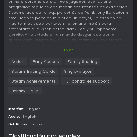
primera persona para un solo jugador, que fusiona
progresión roguelite con mecánicas intensas de extracción.
Desarrollado por el equipo detrás de Painkiller y Bulletstorm,
este juego te pone en la piel de un preyer, un asesino no
muerto impulsado por witchfire, en una misión para
enfrentarte a la Witch of the Black Sea y su imponente
ejército. Ambientado en un mundo desgarrado por la
guerra entre la Iglesia y las brujas, realizas expediciones
peligrosas, recolectas recursos y combates enemigos para
+Más
aumentar tu poder. Con su énfasis en el combate basado
en habilidad y decisiones estratégicas, Witchfire atrae a los
Action
Early Access
Family Sharing
fans de shooters exigentes que premian la planificación
cuidadosa y la adaptación.
Steam Trading Cards
Single-player
Jugabilidad
Steam Achievements
Full controller support
En Witchfire, el núcleo del juego gira en torno a lanzar
Steam Cloud
expediciones desde tu base, el Hermitory, hacia vastos
biomas repletos de enemigos, trampas y botín. Luchas con
una combinación de armas de fuego, hechizos y
artefactos, personalizando a tu preyer para adaptarte a
Interfaz:
English
distintos estilos de juego. El sistema roguelite de Arcana te
Audio:
English
permite fortalecerte en cada encuentro exitoso,
Subtítulos:
English
desbloqueando mejoras que potencian tus habilidades y
arsenal. El combate exige precisión y vigilancia, mientras
esquivas ataques de las fuerzas de la bruja y gestionas
Clasificación por edades