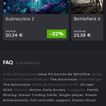
Subnautica 2
Battlefield 6
29,91 €
68,59 €
-32%
20,34 €
25,38 €
FAQ
9 PREGUNTAS
Antes de buscar una
clave PC barata de Witchfire
, revisa
lo esencial. Desarrollado por
The Astronauts
. Publicado por
The Astronauts
. Fecha de lanzamiento en PC:
23 sept
2024
. Géneros:
Action
,
Early Access
. Categorías:
Family
Sharing
,
Steam Trading Cards
,
Single-player
,
Steam
Achievements
,
Full controller support
,
Steam Cloud
.