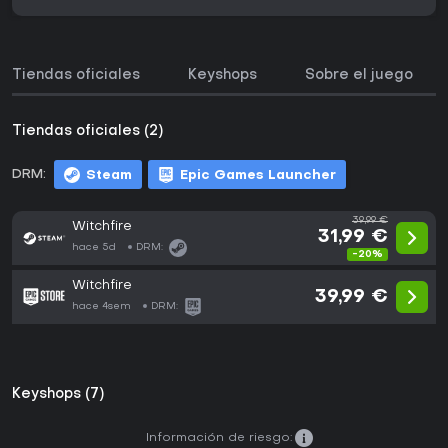
Tiendas oficiales
Keyshops
Sobre el juego
Tiendas oficiales (2)
DRM:
Steam
Epic Games Launcher
39,99 €
Witchfire
31,99 €
hace 5d
DRM:
-20%
Witchfire
39,99 €
hace 4sem
DRM:
Keyshops (7)
Información de riesgo: