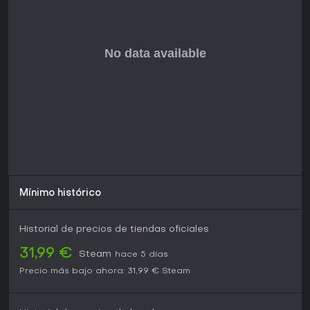
solitario con profundidad roguelite y tensión en la
extracción. Su recepción Muy Positiva, con un 91 por ciento
de reseñas favorables, resalta sus potentes sistemas de
combate y progresión que mantienen las sesiones adictivas.
Actualizaciones regulares, con seis importantes hasta
ahora, incorporan feedback de la comunidad y añaden
contenido como nuevas armas y zonas, apuntando a un
lanzamiento completo en la segunda mitad de 2026. Si
buscas juegos desafiantes y basados en habilidad sin
distracciones multijugador, este ofrece rejugabilidad
gracias a su variedad de builds y capas estratégicas. Para
quienes dudan del Early Access, el estado actual
proporciona horas sustanciales de juego, lo que lo
convierte en una gran opción para aficionados al dark
fantasy que buscan algo más allá de un FPS convencional.
Mínimo histórico
Historial de precios de tiendas oficiales
31,99 €
Steam
hace 5 días
Precio más bajo ahora:
31,99 €
Steam