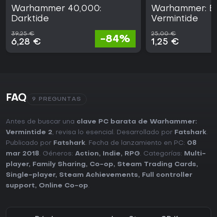
Warhammer 40,000:
Warhammer: En
Darktide
Vermintide
39,25 €
25,00 €
-84%
6,28 €
1,25 €
FAQ
9 PREGUNTAS
Antes de buscar una
clave PC barata de Warhammer:
Vermintide 2
, revisa lo esencial. Desarrollado por
Fatshark
.
Publicado por
Fatshark
. Fecha de lanzamiento en PC:
08
mar 2018
. Géneros:
Action
,
Indie
,
RPG
. Categorías:
Multi-
player
,
Family Sharing
,
Co-op
,
Steam Trading Cards
,
Single-player
,
Steam Achievements
,
Full controller
support
,
Online Co-op
.