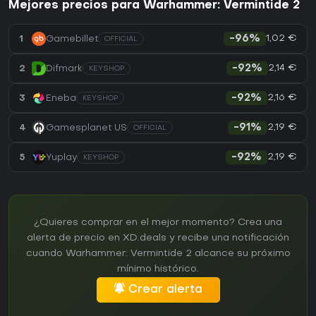
Mejores precios para Warhammer: Vermintide 2
1,02 €
1
Gamebillet
-96%
OFFICIAL
2,14 €
2
Difmark
-92%
KEYSHOP
2,16 €
3
Eneba
-92%
KEYSHOP
2,19 €
4
Gamesplanet US
-91%
OFFICIAL
2,19 €
5
Yuplay
-92%
KEYSHOP
¿Quieres comprar en el mejor momento? Crea una
alerta de precio en XD.deals y recibe una notificación
cuando Warhammer: Vermintide 2 alcance su próximo
mínimo histórico.
Crear alerta