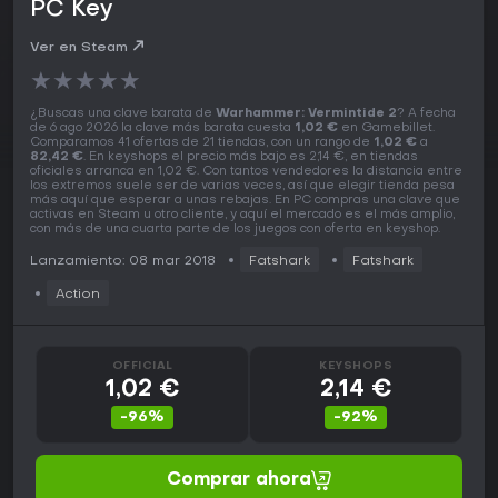
PC Key
Ver en Steam
★
★
★
★
★
¿Buscas una clave barata de
Warhammer: Vermintide 2
? A fecha
de 6 ago 2026 la clave más barata cuesta
1,02 €
en Gamebillet.
Comparamos 41 ofertas de 21 tiendas, con un rango de
1,02 €
a
82,42 €
. En keyshops el precio más bajo es 2,14 €, en tiendas
oficiales arranca en 1,02 €. Con tantos vendedores la distancia entre
los extremos suele ser de varias veces, así que elegir tienda pesa
más aquí que esperar a unas rebajas. En PC compras una clave que
activas en Steam u otro cliente, y aquí el mercado es el más amplio,
con más de una cuarta parte de los juegos con oferta en keyshop.
Lanzamiento: 08 mar 2018
Fatshark
Fatshark
Action
OFFICIAL
KEYSHOPS
1,02 €
2,14 €
-96%
-92%
Comprar ahora