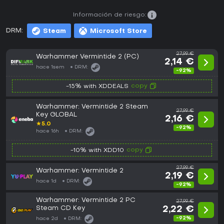
Información de riesgo:
DRM:
Steam
Microsoft Store
27,99 €
Warhammer Vermintide 2 (PC)
2,14 €
hace 1sem
DRM:
-92%
copy
-15% with XDDEALS
Warhammer: Vermintide 2 Steam
27,99 €
Key GLOBAL
2,16 €
★
5.0
-92%
hace 16h
DRM:
copy
-10% with XDD10
27,99 €
Warhammer: Vermintide 2
2,19 €
hace 1d
DRM:
-92%
Warhammer: Vermintide 2 PC
27,99 €
Steam CD Key
2,22 €
-92%
hace 2d
DRM: