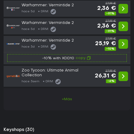
27,99 €
Warhammer: Vermintide 2
2,36 €
hace 5d
DRM:
-91%
27,99 €
Warhammer: Vermintide 2
2,36 €
hace 5d
DRM:
-91%
27,99 €
Warhammer: Vermintide 2
25,19 €
hace 3d
DRM:
-10%
copy
-10% with XDD10
Zoo Tycoon: Ultimate Animal
27,99 €
Collection
26,31 €
-6%
hace 3sem
DRM:
+Más
Keyshops (30)