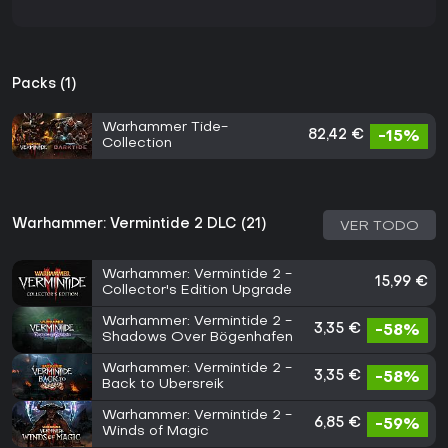
Packs (1)
Warhammer Tide-
82,42 €
-15%
Collection
Warhammer: Vermintide 2 DLC (21)
VER TODO
Warhammer: Vermintide 2 -
15,99 €
Collector's Edition Upgrade
Warhammer: Vermintide 2 -
3,35 €
-58%
Shadows Over Bögenhafen
Warhammer: Vermintide 2 -
3,35 €
-58%
Back to Ubersreik
Warhammer: Vermintide 2 -
6,85 €
-59%
Winds of Magic