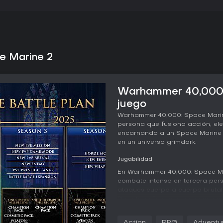
e Marine 2
Warhammer 40,000: 
juego
Warhammer 40,000: Space Marin
persona que fusiona acción, el
encarnando a un Space Marine 
en un universo grimdark.
Jugabilidad
En Warhammer 40,000: Space Mari
combate intenso en tercera per
ataques cuerpo a cuerpo brutale
Demetrian Titus y usan un arsen
plasma blasters para repeler o
salud, mientras que habilidade
Action
RPG
Adventu