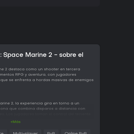
Space Marine 2 - sobre el
e 2 destaca como un shooter en tercera
ementos RPG y aventura, con jugadores
que se enfrenta a hordas masivas de enemigos
ne 2, la experiencia gira en torno a un
sona que combina disparos a distancia con
s. Los jugadores toman el control del teniente
al variado como boltguns, chainswords y
+Más
leadas de enemigos. Las ejecuciones restauran
s como Righteous Fury otorgan potenciadores
re
Multi-player
PvP
Online PvP