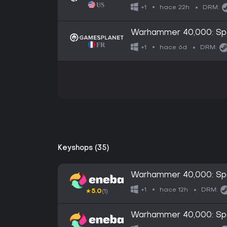
Edition
hace 22h
+1
DRM:
Warhammer 40,000: Spac
hace 6d
+1
DRM:
Keyshops (35)
Warhammer 40,000: Sp
GLOBAL
hace 12h
+1
DRM:
★
5.0
(1)
Warhammer 40,000: Sp
EUROPE