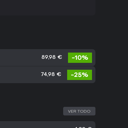
-10%
89,98 €
-25%
74,98 €
VER TODO