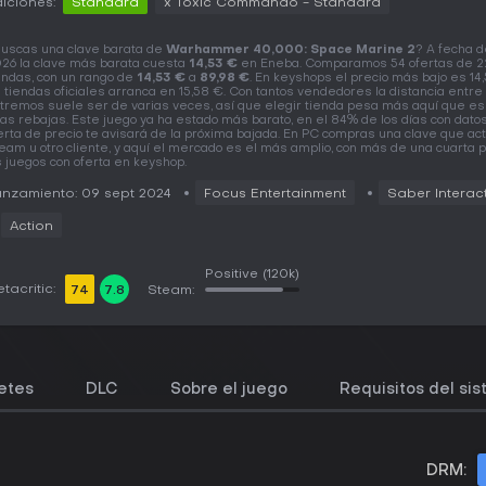
iciones:
Standard
x Toxic Commando - Standard
uscas una clave barata de
Warhammer 40,000: Space Marine 2
? A fecha d
26 la clave más barata cuesta
14,53 €
en Eneba. Comparamos 54 ofertas de 2
endas, con un rango de
14,53 €
a
89,98 €
. En keyshops el precio más bajo es 14,
 tiendas oficiales arranca en 15,58 €. Con tantos vendedores la distancia entre 
tremos suele ser de varias veces, así que elegir tienda pesa más aquí que es
as rebajas. Este juego ya ha estado más barato, en el 84% de los días con dato
erta de precio te avisará de la próxima bajada. En PC compras una clave que ac
eam u otro cliente, y aquí el mercado es el más amplio, con más de una cuarta 
s juegos con oferta en keyshop.
nzamiento: 09 sept 2024
Focus Entertainment
Saber Interac
Action
Positive
(120k)
tacritic:
74
7.8
Steam:
etes
DLC
Sobre el juego
Requisitos del si
DRM: