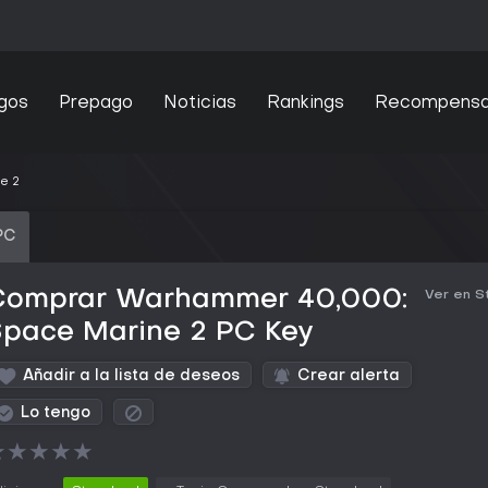
gos
Prepago
Noticias
Rankings
Recompens
e 2
PC
Comprar Warhammer 40,000:
Ver en 
Space Marine 2 PC Key
Añadir a la lista de deseos
Crear alerta
Lo tengo
★
★
★
★
★