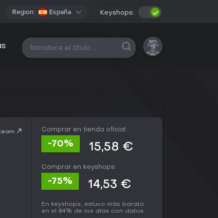
Region:
España
Keyshops:
Todas las plataformas
as
Comprar en tienda oficial:
Steam
-70%
15,58 €
Comprar en keyshops:
-75%
14,53 €
En keyshops, estuvo más barato
en el 84% de los días con datos.