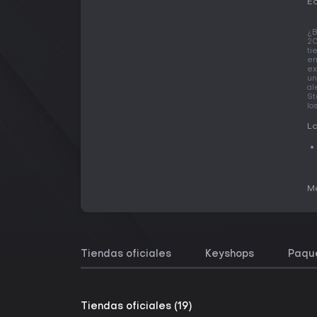
Ed
¿B
20
ti
en
ex
un
al
St
lo
La
Me
Tiendas oficiales
Keyshops
Paqu
Tiendas oficiales (19)