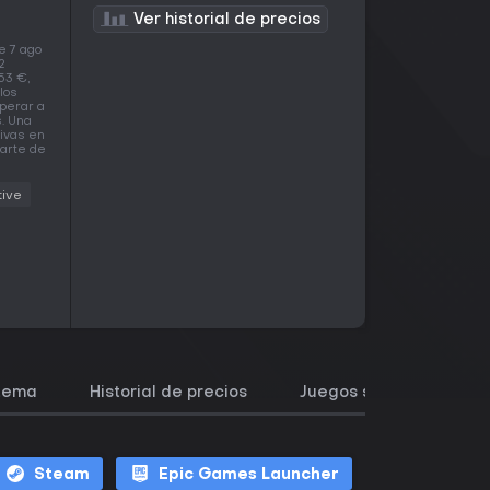
Ver historial de precios
e 7 ago
2
53 €,
los
perar a
s. Una
tivas en
parte de
tive
stema
Historial de precios
Juegos similares
Steam
Epic Games Launcher