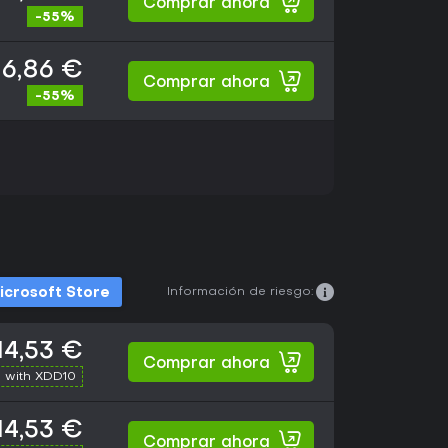
Comprar ahora
-55%
6,86 €
Comprar ahora
-55%
Información de riesgo:
icrosoft Store
14,53 €
Comprar ahora
 with XDD10
14,53 €
Comprar ahora