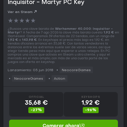
Inquisitor - Martyr PC Key
Ver en Steam
★
★
★
★
★
¿Buscas una clave barata de
Warhammer 40,000: Inquisitor -
Martyr
? A fecha de 7 ago 2026 la clave más barata cuesta
1,92 €
en
Gameseal. Comparamos 39 ofertas de 22 tiendas, con un rango de
1,92 €
a
143,98 €
. En keyshops el precio más bajo es 1,92 €, en
tiendas oficiales arranca en 35,68 €. Con tantos vendedores la
distancia entre los extremos suele ser de varias veces, así que
elegir tienda pesa más aquí que esperar a unas rebajas. En PC
compras una clave que activas en Steam u otro cliente, y aquí el
mercado es el más amplio, con más de una cuarta parte de los
juegos con oferta en keyshop.
Lanzamiento: 05 jun 2018
NeocoreGames
NeocoreGames
Action
OFFICIAL
KEYSHOPS
35,68 €
1,92 €
-27%
-96%
Comprar ahora