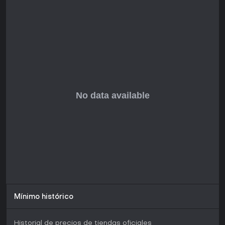
cooperativos. Las actualizaciones han mejorado el ritmo y
añadido contenido como facciones enemigas nuevas y
tipos de misiones, manteniendo el título vivo años después
de su lanzamiento. Las opiniones de jugadores resaltan su
atractivo para fans de Warhammer, aunque algunos
señalan elementos repetitivos en sesiones largas. Si las
batallas de sci-fi sombrío van contigo, resiste bien, sobre
todo en co-op con amigos.
Mínimo histórico
Historial de precios de tiendas oficiales