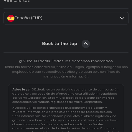
RSS Ofertas
¿Cómo activar una CD Key de Battle.net?
España (EUR)
Back to the top
© 2026 XD.deals. Todos los derechos reservados.
Todas las marcas comerciales, títulos de juegos, logotipos e imágenes son
propiedad de sus respectivos dueños y se usan solo con fines de
identificación e información.
Aviso legal:
XD.deals es un servicio independiente de comparación
de precios y agregación de ofertas y no está afiliado ni respaldado
por Valve Corporation. Steam y el logotipo de Steam son marcas
comerciales y/o marcas registradas de Valve Corporation.
XD.deals utiliza datos disponibles públicamente de Steam y
muestra información de precios de tiendas de terceros solo con
fines informativos. No vendemos productos ni claves digitales y no
garantizamos la exactitud, disponibilidad o validez de las ofertas o
claves mostradas. Verifica siempre las condiciones finales
directamente en el sitio de la tienda antes de comprar. Cualquier