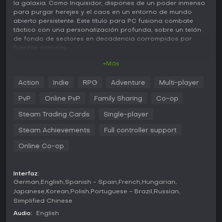
la galaxia. Como Inquisidor, dispones de un poder inmenso
para purgar herejes y el caos en un entorno de mundo
abierto persistente. Este título para PC fusiona combate
táctico con una personalización profunda, sobre un telón
de fondo de sectores en decadencia corrompidos por
fuerzas oscuras.
+Más
Jugabilidad
El núcleo del gameplay gira en torno a batallas intensas y
Action
Indie
RPG
Adventure
Multi-player
tácticas en entornos destructibles. Eliges entre clases como
el acorazado Crusader, el ágil Death Cult Assassin o el
PvP
Online PvP
Family Sharing
Co-op
Primaris Psyker manipulador del warp, cada una con tres
especializaciones que definen tu estilo de combate. Las
Steam Trading Cards
Single-player
mecánicas priorizan el uso de cobertura para
Steam Achievements
Full controller support
posicionamiento estratégico, finishers brutales sobre
enemigos debilitados y la adaptación de loadouts para
Online Co-op
misiones variadas. El crafting te permite mejorar armas y
equipo mediante blueprints, mientras que el sistema
Inoculator ajusta habilidades para desafíos específicos.
Interfaz:
Uther's Tarot añade profundidad al personalizar
German
English
Spanish - Spain
French
Hungarian
parámetros de misiones para recompensas dirigidas.
Japanese
Korean
Polish
Portuguese - Brazil
Russian
Simplified Chinese
El combate resulta crudo y trepidante, sobre todo tras
actualizaciones que pulieron su fluidez. Recorres niveles
Audio:
English
con generación procedural, enfrentándote a hordas de