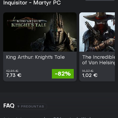
Inquisitor - Martyr PC
King Arthur: Knight's Tale
The Incredible
of Van Helsing
42,94 €
14,57 €
-82%
7,73 €
1,02 €
FAQ
9 PREGUNTAS