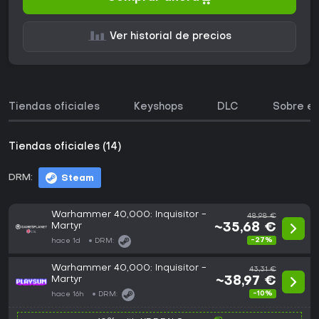
Ver historial de precios
Tiendas oficiales
Keyshops
DLC
Sobre el
Tiendas oficiales (14)
DRM:
Steam
Warhammer 40,000: Inquisitor -
48,98 €
Martyr
~35,68 €
-27%
hace 1d
DRM:
Warhammer 40,000: Inquisitor -
43,31 €
Martyr
~38,97 €
-10%
hace 16h
DRM: