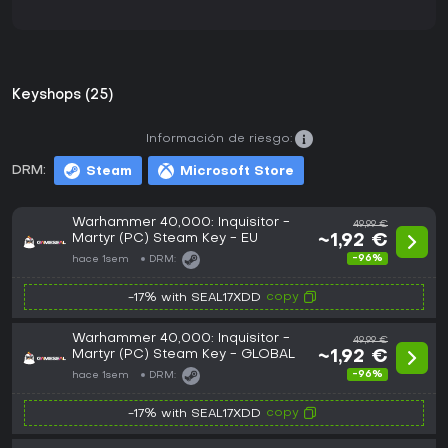
Keyshops (25)
Información de riesgo:
DRM:
Steam
Microsoft Store
Warhammer 40,000: Inquisitor -
49,99 €
Martyr (PC) Steam Key - EU
~1,92 €
-96%
hace 1sem
DRM:
copy
-17% with SEAL17XDD
Warhammer 40,000: Inquisitor -
49,99 €
Martyr (PC) Steam Key - GLOBAL
~1,92 €
-96%
hace 1sem
DRM:
copy
-17% with SEAL17XDD