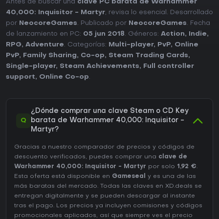
Antes de buscar una
clave PC barata de Warhammer
40,000: Inquisitor - Martyr
, revisa lo esencial. Desarrollado
por
NeocoreGames
. Publicado por
NeocoreGames
. Fecha
de lanzamiento en PC:
05 jun 2018
. Géneros:
Action
,
Indie
,
RPG
,
Adventure
. Categorías:
Multi-player
,
PvP
,
Online
PvP
,
Family Sharing
,
Co-op
,
Steam Trading Cards
,
Single-player
,
Steam Achievements
,
Full controller
support
,
Online Co-op
.
¿Dónde comprar una clave Steam o CD Key
Q
barata de Warhammer 40,000: Inquisitor -
Martyr?
Gracias a nuestro comparador de precios y códigos de
descuento verificados, puedes comprar una
clave de
Warhammer 40,000: Inquisitor - Martyr
por solo
1,92 €
.
Esta oferta está disponible en
Gameseal
y es una de las
más baratas del mercado. Todas las claves en XD.deals se
entregan digitalmente y se pueden descargar al instante
tras el pago. Los precios ya incluyen comisiones y códigos
promocionales aplicados, así que siempre ves el precio