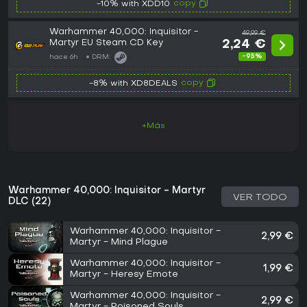
copy
-10% with XDD10
Warhammer 40,000: Inquisitor -
49,99 €
Martyr EU Steam CD Key
2,24 €
-95%
hace 6h
DRM:
copy
-8% with XD8DEALS
+Más
Warhammer 40,000: Inquisitor - Martyr
VER TODO
DLC (22)
Warhammer 40,000: Inquisitor -
2,99 €
Martyr - Mind Plague
Warhammer 40,000: Inquisitor -
1,99 €
Martyr - Heresy Emote
Warhammer 40,000: Inquisitor -
2,99 €
Martyr - Poisoned Souls