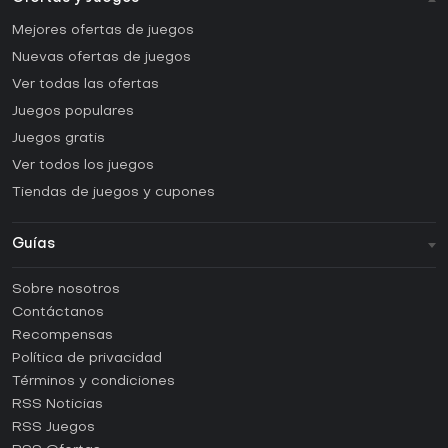
Mejores ofertas de juegos
Nuevas ofertas de juegos
Ver todas las ofertas
Juegos populares
Juegos gratis
Ver todos los juegos
Tiendas de juegos y cupones
Guías
FAQ
Sobre nosotros
Guías y tutoriales
Contáctanos
¿Cómo activar una CD Key de Steam?
Recompensas
¿Cómo activar una CD Key de Epic Games?
Política de privacidad
Términos y condiciones
¿Cómo activar una CD Key de GOG?
RSS Noticias
¿Cómo activar una CD Key de Ubisoft Connect?
RSS Juegos
¿Cómo activar una CD Key de EA App?