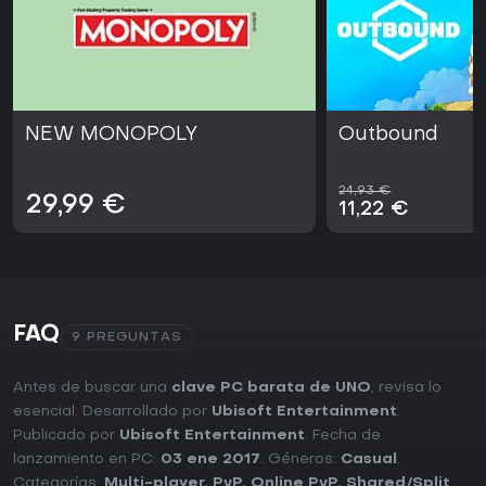
NEW MONOPOLY
Outbound
24,93 €
29,99 €
11,22 €
FAQ
9 PREGUNTAS
Antes de buscar una
clave PC barata de UNO
, revisa lo
esencial. Desarrollado por
Ubisoft Entertainment
.
Publicado por
Ubisoft Entertainment
. Fecha de
lanzamiento en PC:
03 ene 2017
. Géneros:
Casual
.
Categorías:
Multi-player
,
PvP
,
Online PvP
,
Shared/Split