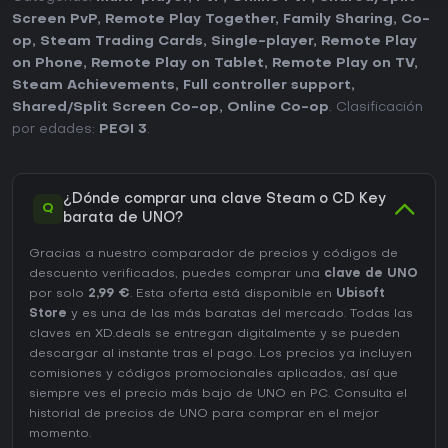
Screen PvP
,
Remote Play Together
,
Family Sharing
,
Co-
op
,
Steam Trading Cards
,
Single-player
,
Remote Play
on Phone
,
Remote Play on Tablet
,
Remote Play on TV
,
Steam Achievements
,
Full controller support
,
Shared/Split Screen Co-op
,
Online Co-op
. Clasificación
por edades:
PEGI 3
.
¿Dónde comprar una clave Steam o CD Key
Q
barata de UNO?
Gracias a nuestro comparador de precios y códigos de
descuento verificados, puedes comprar una
clave de UNO
por solo
2,99 €
. Esta oferta está disponible en
Ubisoft
Store
y es una de las más baratas del mercado. Todas las
claves en XD.deals se entregan digitalmente y se pueden
descargar al instante tras el pago. Los precios ya incluyen
comisiones y códigos promocionales aplicados, así que
siempre ves el precio más bajo de UNO en
PC
. Consulta el
historial de precios de UNO
para comprar en el mejor
momento.