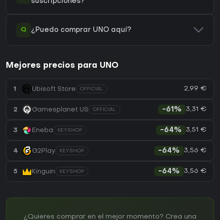
suscripciones?
Q
¿Puedo comprar UNO aquí?
Mejores precios para UNO
2,99 €
1
Ubisoft Store
OFFICIAL
3,31 €
2
Gamesplanet US
-61%
OFFICIAL
3,51 €
3
Eneba
-64%
KEYSHOP
3,56 €
4
G2Play
-64%
KEYSHOP
3,56 €
5
Kinguin
-64%
KEYSHOP
¿Quieres comprar en el mejor momento? Crea una