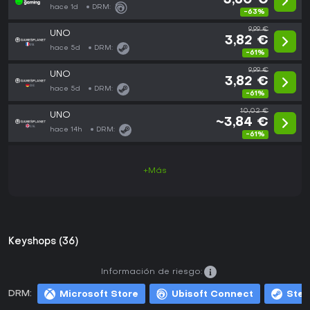
3,60 €
hace 1d
DRM:
-63%
9,99 €
UNO
3,82 €
hace 5d
DRM:
-61%
9,99 €
UNO
3,82 €
hace 5d
DRM:
-61%
10,02 €
UNO
~3,84 €
hace 14h
DRM:
-61%
+Más
Keyshops (36)
Información de riesgo:
DRM:
Microsoft Store
Ubisoft Connect
Ste