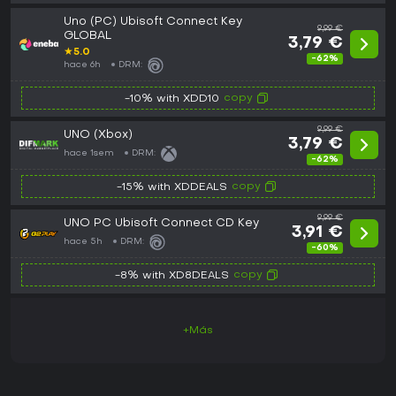
Uno (PC) Ubisoft Connect Key
9,99 €
GLOBAL
3,79 €
★
5.0
-62%
hace 6h
DRM:
copy
-10% with XDD10
9,99 €
UNO (Xbox)
3,79 €
hace 1sem
DRM:
-62%
copy
-15% with XDDEALS
9,99 €
UNO PC Ubisoft Connect CD Key
3,91 €
hace 5h
DRM:
-60%
copy
-8% with XD8DEALS
+Más