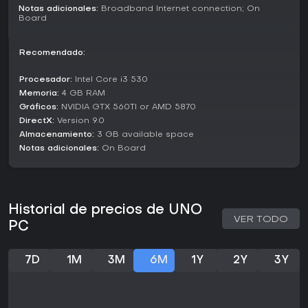
un 44% positivo de 194 opiniones. Sigue atrayendo con
Notas adicionales:
Broadband Internet connection; On
pruebas semanales Happy Hour que dejan probar
Board
gameplays variados sin coste extra.
Si te gustan los juegos de cartas ligeros y rápidos con
Recomendado:
estrategia y toque social, UNO ofrece diversión segura,
sobre todo en multijugador. Es ideal para jugadores
Procesador:
Intel Core i3 530
casuales que buscan partidas fáciles de aprender pero
Memoria:
4 GB RAM
caóticas y entretenidas con amigos, aunque quienes
Gráficos:
NVIDIA GTX 560TI or AMD 5870
quieren progresión profunda lo verán mejor para sesiones
DirectX:
Version 9.0
ocasionales que para engancharse a largo plazo.
Almacenamiento:
3 GB available space
Notas adicionales:
On Board
Historial de precios de UNO
VER TODO
PC
7D
1M
3M
6M
1Y
2Y
3Y