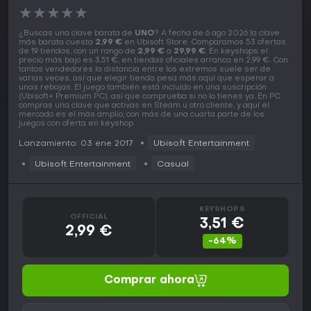
★
★
★
★
★
¿Buscas una clave barata de
UNO
? A fecha de 6 ago 2026 la clave
más barata cuesta
2,99 €
en Ubisoft Store. Comparamos 53 ofertas
de 19 tiendas, con un rango de
2,99 €
a
29,99 €
. En keyshops el
precio más bajo es 3,51 €, en tiendas oficiales arranca en 2,99 €. Con
tantos vendedores la distancia entre los extremos suele ser de
varias veces, así que elegir tienda pesa más aquí que esperar a
unas rebajas. El juego también está incluido en una suscripción
(Ubisoft+ Premium PC), así que comprueba si no lo tienes ya. En PC
compras una clave que activas en Steam u otro cliente, y aquí el
mercado es el más amplio, con más de una cuarta parte de los
juegos con oferta en keyshop.
Lanzamiento: 03 ene 2017
Ubisoft Entertainment
Ubisoft Entertainment
Casual
KEYSHOPS
OFFICIAL
3,51 €
2,99 €
-64%
Comprar ahora