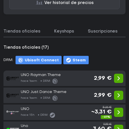
Ver historial de precios
Tiendas oficiales
Keyshops
Suscripciones
Tiendas oficiales (17)
DRM:
Ubisoft Connect
Steam
UNO Rayman Theme
2,99 €
hace 1sem
DRM:
UNO Just Dance Theme
2,99 €
hace 1sem
DRM:
8,66 €
UNO
~3,31 €
hace 15h
DRM:
-61%
9,99 €
Uno