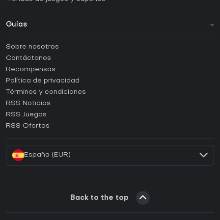
Guías
FAQ
Sobre nosotros
Guías y tutoriales
Contáctanos
¿Cómo activar una CD Key de Steam?
Recompensas
¿Cómo activar una CD Key de Epic Games?
Política de privacidad
Términos y condiciones
¿Cómo activar una CD Key de GOG?
RSS Noticias
¿Cómo activar una CD Key de Ubisoft Connect?
RSS Juegos
¿Cómo activar una CD Key de EA App?
RSS Ofertas
¿Cómo activar una CD Key de Battle.net?
España (EUR)
Back to the top