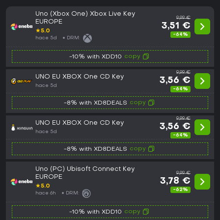
Uno (Xbox One) Xbox Live Key
9,99 €
EUROPE
3,51 €
★
5.0
-64%
hace 5d
DRM:
copy
-10% with XDD10
9,99 €
UNO EU XBOX One CD Key
3,56 €
hace 5d
-64%
copy
-8% with XD8DEALS
9,99 €
UNO EU XBOX One CD Key
3,56 €
hace 5d
-64%
copy
-8% with XD8DEALS
Uno (PC) Ubisoft Connect Key
9,99 €
EUROPE
3,78 €
★
5.0
-62%
hace 6h
DRM:
copy
-10% with XDD10