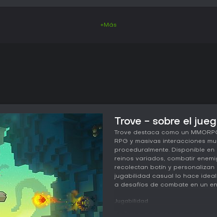
+Más
Trove - sobre el jue
Trove destaca como un MMORPG 
RPG y masivas interacciones mu
proceduralmente. Disponible en P
reinos variados, combatir enemi
recolectan botín y personalizan
jugabilidad casual lo hace idea
a desafíos de combate en un en
Jugabilidad
En Trove, el núcleo del juego gir