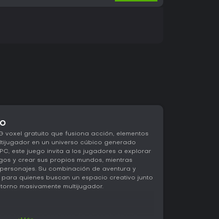
go
voxel gratuito que fusiona acción, elementos
ltijugador en un universo cúbico generado
C, este juego invita a los jugadores a explorar
gos y crear sus propios mundos, mientras
 personajes. Su combinación de aventura y
l para quienes buscan un espacio creativo junto
torno masivamente multijugador.
a en torno a la exploración, el combate y la