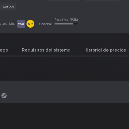
Action
Positive
(92k)
tacritic:
tbd
6.9
Steam:
uego
Requisitos del sistema
Historial de precios