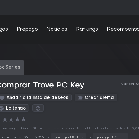
gos
Prepago
Noticias
Rankings
Recompens
ox Series
Comprar Trove PC Key
Ver en 
Añadir a la lista de deseos
Crear alerta
Lo tengo
★
★
★
★
★
ove es gratis
en Steam! También disponible en 1 tiendas oficiales desde
0,0
nzamiento: 09 jul 2015
gamigo US Inc.
gamigo US Inc.