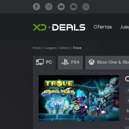
Ofertas
Jue
Inicio
Juegos
Action
Trove
PC
PS4
Xbox One & Xb
Tr
La