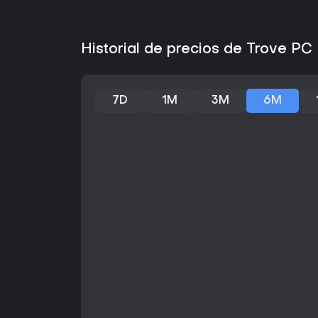
Historial de precios de Trove PC
7D
1M
3M
6M