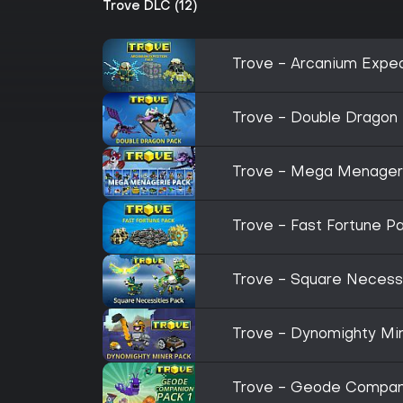
Trove DLC (12)
Trove - Arcanium Exped
Trove - Double Dragon
Trove - Mega Menager
Trove - Fast Fortune P
Trove - Square Necess
Trove - Dynomighty Mi
Trove - Geode Compani