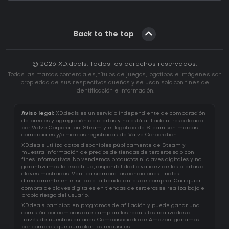
Back to the top
© 2026 XD.deals. Todos los derechos reservados.
Todas las marcas comerciales, títulos de juegos, logotipos e imágenes son
propiedad de sus respectivos dueños y se usan solo con fines de
identificación e información.
Aviso legal:
XD.deals es un servicio independiente de comparación
de precios y agregación de ofertas y no está afiliado ni respaldado
por Valve Corporation. Steam y el logotipo de Steam son marcas
comerciales y/o marcas registradas de Valve Corporation.
XD.deals utiliza datos disponibles públicamente de Steam y
muestra información de precios de tiendas de terceros solo con
fines informativos. No vendemos productos ni claves digitales y no
garantizamos la exactitud, disponibilidad o validez de las ofertas o
claves mostradas. Verifica siempre las condiciones finales
directamente en el sitio de la tienda antes de comprar. Cualquier
compra de claves digitales en tiendas de terceros se realiza bajo el
propio riesgo del usuario.
XD.deals participa en programas de afiliación y puede ganar una
comisión por compras que cumplan los requisitos realizadas a
través de nuestros enlaces. Como asociado de Amazon, ganamos
por compras que cumplan los requisitos.