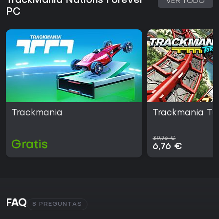
TrackMania Nations Forever
VER TODO
PC
Trackmania
Trackmania Tu
39,76 €
Gratis
6,76 €
FAQ
8 PREGUNTAS