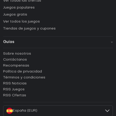
Ver todas las ofertas
Juegos populares
Juegos gratis
Ver todos los juegos
Tiendas de juegos y cupones
Guías
FAQ
Sobre nosotros
Guías y tutoriales
Contáctanos
¿Cómo activar una CD Key de Steam?
Recompensas
¿Cómo activar una CD Key de Epic Games?
Política de privacidad
Términos y condiciones
¿Cómo activar una CD Key de GOG?
RSS Noticias
¿Cómo activar una CD Key de Ubisoft Connect?
RSS Juegos
¿Cómo activar una CD Key de EA App?
RSS Ofertas
¿Cómo activar una CD Key de Battle.net?
España (EUR)