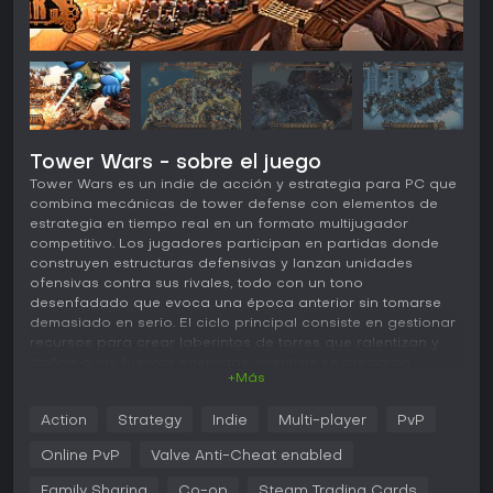
Tower Wars - sobre el juego
Tower Wars es un indie de acción y estrategia para PC que
combina mecánicas de tower defense con elementos de
estrategia en tiempo real en un formato multijugador
competitivo. Los jugadores participan en partidas donde
construyen estructuras defensivas y lanzan unidades
ofensivas contra sus rivales, todo con un tono
desenfadado que evoca una época anterior sin tomarse
demasiado en serio. El ciclo principal consiste en gestionar
recursos para crear laberintos de torres que ralentizan y
dañan a las fuerzas enemigas, mientras se preparan
+Más
oleadas de unidades especializadas para atravesar las
defensas del oponente.
Action
Strategy
Indie
Multi-player
PvP
Gameplay
Online PvP
Valve Anti-Cheat enabled
Las partidas se desarrollan en tiempo real mientras cada
jugador coloca torres a lo largo de los caminos que
Family Sharing
Co-op
Steam Trading Cards