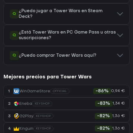
¿Puedo jugar a Tower Wars en Steam
Q
Deck?
¿Está Tower Wars en PC Game Pass u otras
Q
suscripciones?
Q
¿Puedo comprar Tower Wars aquí?
Mejores precios para Tower Wars
0,94 €
1
WinGameStore
-86%
OFFICIAL
1,34 €
2
Eneba
-83%
KEYSHOP
1,36 €
3
G2Play
-82%
KEYSHOP
1,36 €
4
Kinguin
-82%
KEYSHOP