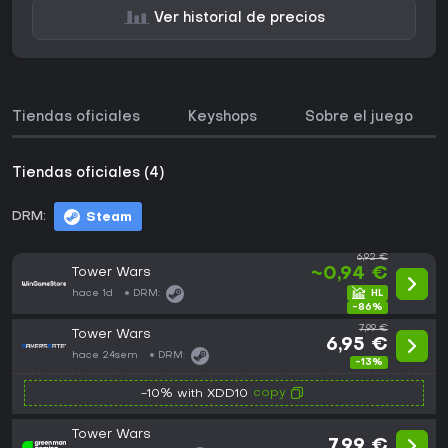
Ver historial de precios
Tiendas oficiales
Keyshops
Sobre el juego
Tiendas oficiales (4)
DRM:
Steam
6,92 €
Tower Wars
~0,94 €
hace 1d
DRM:
-86%
7,99 €
Tower Wars
6,95 €
hace 24sem
DRM:
-13%
copy
-10% with XDD10
Tower Wars
7,99 €