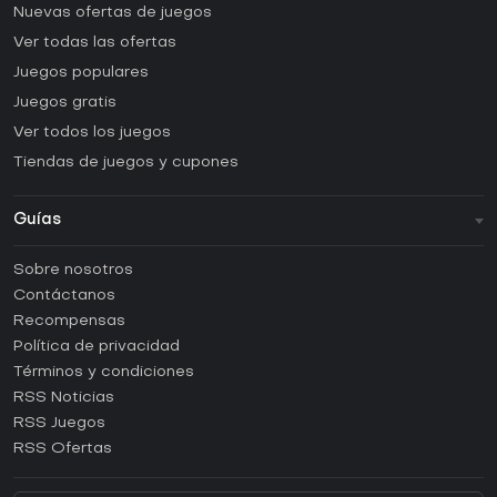
Nuevas ofertas de juegos
Ver todas las ofertas
Juegos populares
Juegos gratis
Ver todos los juegos
Tiendas de juegos y cupones
Guías
FAQ
Sobre nosotros
Guías y tutoriales
Contáctanos
¿Cómo activar una CD Key de Steam?
Recompensas
¿Cómo activar una CD Key de Epic Games?
Política de privacidad
Términos y condiciones
¿Cómo activar una CD Key de GOG?
RSS Noticias
¿Cómo activar una CD Key de Ubisoft Connect?
RSS Juegos
¿Cómo activar una CD Key de EA App?
RSS Ofertas
¿Cómo activar una CD Key de Battle.net?