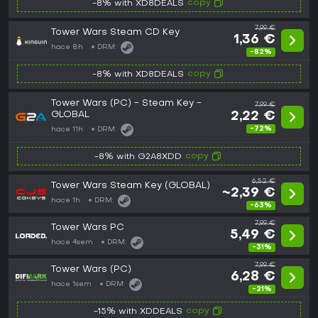
copy
-8% with XD8DEALS
7,99 €
Tower Wars Steam CD Key
1,36 €
hace 8h
DRM:
-82%
copy
-8% with XD8DEALS
Tower Wars (PC) - Steam Key -
7,99 €
GLOBAL
2,22 €
-72%
hace 11h
DRM:
copy
-8% with G2A8XDD
6,52 €
Tower Wars Steam Key (GLOBAL)
~2,39 €
hace 1h
DRM:
-63%
7,99 €
Tower Wars PC
5,49 €
hace 4sem
DRM:
-31%
7,99 €
Tower Wars (PC)
6,28 €
hace 1sem
DRM:
-21%
copy
-15% with XDDEALS