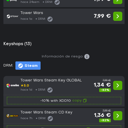
hace 24sem
DRM:
Tower Wars
7,99 €
hace 1a
DRM:
Keyshops (13)
Información de riesgo:
DRM:
Steam
Tower Wars Steam Key GLOBAL
7,99 €
1,34 €
★
5.0
hace 1d
DRM:
-83%
copy
-10% with XDD10
7,99 €
Tower Wars Steam CD Key
1,36 €
hace 7h
DRM:
-82%