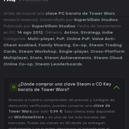
9 PREGUNTAS
Antes de buscar una
clave PC barata de Tower Wars
,
revisa lo esencial. Desarrollado por
SuperVillain Studios
.
Publicado por
SuperVillain Studios
. Fecha de lanzamiento
en PC:
14 ago 2012
. Géneros:
Action
,
Strategy
,
Indie
.
Categorías:
Multi-player
,
PvP
,
Online PvP
,
Valve Anti-
Cheat enabled
,
Family Sharing
,
Co-op
,
Steam Trading
Cards
,
Steam Workshop
,
Single-player
,
Cross-Platform
Multiplayer
,
Stats
,
Steam Achievements
,
Steam Cloud
,
Online Co-op
,
Steam Leaderboards
.
¿Dónde comprar una clave Steam o CD Key
Q
barata de Tower Wars?
Gracias a nuestro comparador de precios y códigos de
descuento verificados, puedes comprar una
clave de
Tower Wars
por solo
0,94 €
. Esta oferta está disponible
en
WinGameStore
y es una de las más baratas del
mercado. Todas las claves en XD.deals se entregan