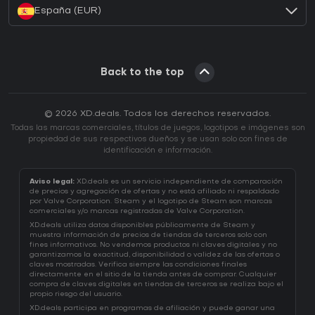
España (EUR)
Back to the top
© 2026 XD.deals. Todos los derechos reservados.
Todas las marcas comerciales, títulos de juegos, logotipos e imágenes son
propiedad de sus respectivos dueños y se usan solo con fines de
identificación e información.
Aviso legal:
XD.deals es un servicio independiente de comparación
de precios y agregación de ofertas y no está afiliado ni respaldado
por Valve Corporation. Steam y el logotipo de Steam son marcas
comerciales y/o marcas registradas de Valve Corporation.
XD.deals utiliza datos disponibles públicamente de Steam y
muestra información de precios de tiendas de terceros solo con
fines informativos. No vendemos productos ni claves digitales y no
garantizamos la exactitud, disponibilidad o validez de las ofertas o
claves mostradas. Verifica siempre las condiciones finales
directamente en el sitio de la tienda antes de comprar. Cualquier
compra de claves digitales en tiendas de terceros se realiza bajo el
propio riesgo del usuario.
XD.deals participa en programas de afiliación y puede ganar una