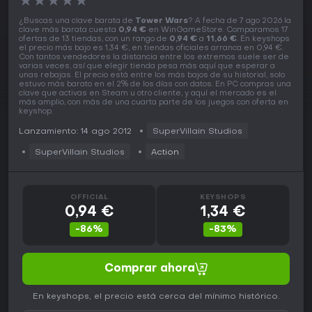
★
★
★
★
★
¿Buscas una clave barata de
Tower Wars
? A fecha de 7 ago 2026 la
clave más barata cuesta
0,94 €
en WinGameStore. Comparamos 17
ofertas de 13 tiendas, con un rango de
0,94 €
a
11,66 €
. En keyshops
el precio más bajo es 1,34 €, en tiendas oficiales arranca en 0,94 €.
Con tantos vendedores la distancia entre los extremos suele ser de
varias veces, así que elegir tienda pesa más aquí que esperar a
unas rebajas. El precio está entre los más bajos de su historial, solo
estuvo más barato en el 2% de los días con datos. En PC compras una
clave que activas en Steam u otro cliente, y aquí el mercado es el
más amplio, con más de una cuarta parte de los juegos con oferta en
keyshop.
Lanzamiento: 14 ago 2012
SuperVillain Studios
SuperVillain Studios
Action
OFFICIAL
KEYSHOPS
0,94 €
1,34 €
-86%
-83%
Comprar ahora
En keyshops, el precio está cerca del mínimo histórico.