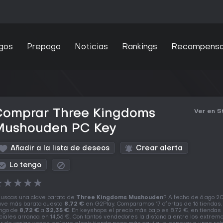
gos
Prepago
Noticias
Rankings
Recompens
Comprar Three Kingdoms
Ver en 
Mushouden PC Key
Añadir a la lista de deseos
Crear alerta
Lo tengo
★
★
★
★
★
uscas una clave barata de
Three Kingdoms Mushouden
? A fecha de 6 ago 20
ave más barata cuesta
8,72 €
en G2Play. Comparamos 17 ofertas de 16 tiendas,
ngo de
8,72 €
a
32,35 €
. En keyshops el precio más bajo es 8,72 €, en tiendas
iciales arranca en 14,56 €. Con tantos vendedores la distancia entre los extrem