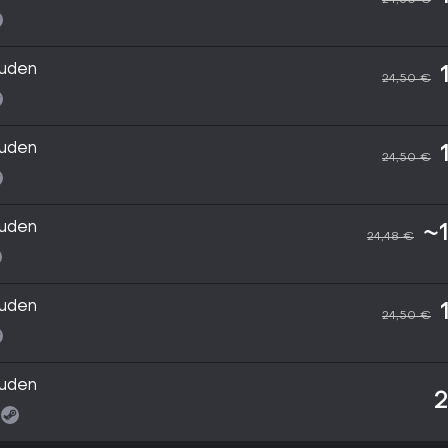
uden
24,50 €
uden
24,50 €
uden
~
24,48 €
uden
24,50 €
uden
2