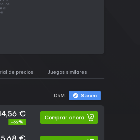
jas. El
de los
í el
en
rial de precios
Juegos similares
DRM:
Steam
14,56 €
Comprar ahora
-32%
15,68 €