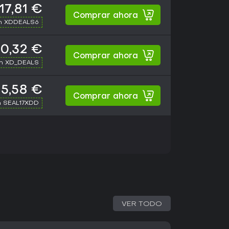
17,81 €
Comprar ahora
th XDDEALS6
0,32 €
Comprar ahora
th XD_DEALS
5,58 €
Comprar ahora
h SEAL17XDD
VER TODO