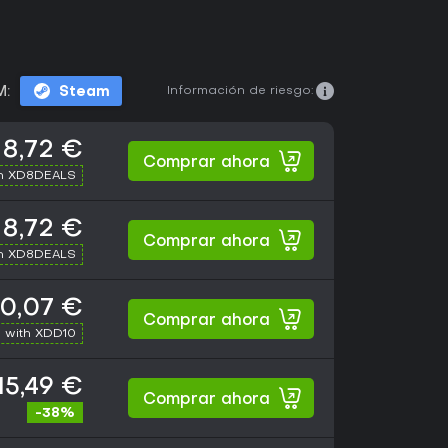
Información de riesgo:
M:
Steam
8,72 €
Comprar ahora
th XD8DEALS
8,72 €
Comprar ahora
th XD8DEALS
10,07 €
Comprar ahora
 with XDD10
15,49 €
Comprar ahora
-38%