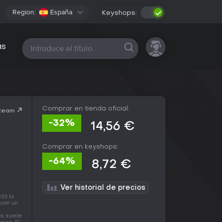
Region:
España
Keyshops:
Todas las plataformas
as
Comprar en tienda oficial:
Steam
-32%
14,56 €
Comprar en keyshops:
-64%
8,72 €
Ver historial de precios
26 la
 con un
os suele