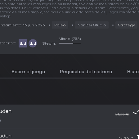
r de varias veces, así que elegir tienda pesa más aquí que esperar a unas reba
ecio está entre los más bajos de su historial, solo estuvo más barato en el 23% 
as con datos. En PC compras una clave que activas en Steam u otro cliente, y aqu
rcado es el más amplio, con más de una cuarta parte de los juegos con oferta 
yshop.
nzamiento: 16 jun 2025
Paleo
NanBei Studio
Strategy
Mixed
(755)
tacritic:
tbd
tbd
Steam:
Sobre el juego
Requisitos del sistema
Histo
uden
~
21,65 €
uden
24,50 €