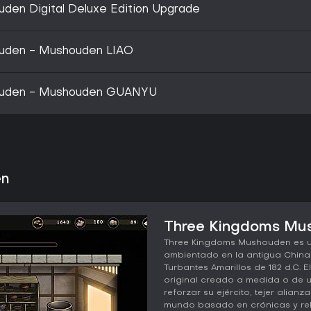
den Digital Deluxe Edition Upgrade
uden - Mushouden LIAO
ouden - Mushouden GUANYU
en
Three Kingdoms Mus
Three Kingdoms Mushouden es un
ambientado en la antigua China,
Turbantes Amarillos de 182 d.C. 
original creado a medida o de u
reforzar su ejército, tejer alianz
mundo basado en crónicas y rel