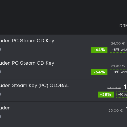
DR
ouden PC Steam CD Key
24,50 €
-64%
-8% wi
ouden PC Steam CD Key
24,50 €
-64%
-8% wi
uden Steam Key (PC) GLOBAL
24,50 €
-58%
-10%
uden
25,00 €