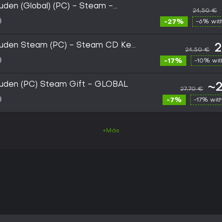
den (Global) (PC) - Steam -
24,50 €
-27%
-6% wi
uden Steam (PC) - Steam CD Key
2
24,50 €
-17%
-10% wi
uden (PC) Steam Gift - GLOBAL
~2
27,70 €
-7%
-17% wit
+Más