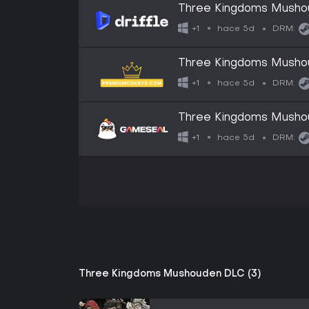
Three Kingdoms Mushou
Digital Key
hace 5d
+1
DRM:
Three Kingdoms Musho
- GLOBAL
hace 5d
+1
DRM:
Three Kingdoms Musho
hace 5d
+1
DRM:
Three Kingdoms Mushouden DLC (3)