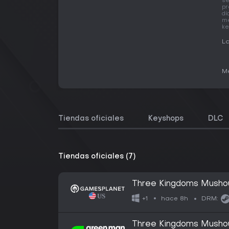
se
pr
dí
me
ke
La
Me
Tiendas oficiales
Keyshops
DLC
Tiendas oficiales (7)
Three Kingdoms Musho
hace 8h
+1
DRM:
Three Kingdoms Musho