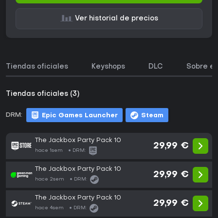
Ver historial de precios
Tiendas oficiales
Keyshops
DLC
Sobre el
Tiendas oficiales (3)
DRM:
Epic Games Launcher
Steam
The Jackbox Party Pack 10
29,99 €
hace 1sem
DRM:
The Jackbox Party Pack 10
29,99 €
hace 2sem
DRM:
The Jackbox Party Pack 10
29,99 €
hace 4sem
DRM: