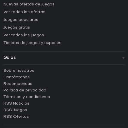
Nuevas ofertas de juegos
Ver todas las ofertas
Juegos populares
Juegos gratis
Ver todos los juegos
Tiendas de juegos y cupones
Guías
FAQ
Sobre nosotros
Guías y tutoriales
Contáctanos
¿Cómo activar una CD Key de Steam?
Recompensas
¿Cómo activar una CD Key de Epic Games?
Política de privacidad
Términos y condiciones
¿Cómo activar una CD Key de GOG?
RSS Noticias
¿Cómo activar una CD Key de Ubisoft Connect?
RSS Juegos
¿Cómo activar una CD Key de EA App?
RSS Ofertas
¿Cómo activar una CD Key de Battle.net?