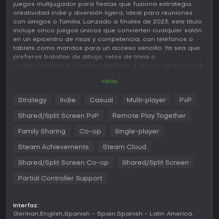
juegos multijugador para fiestas que fusiona estrategia,
creatividad indie y diversión ligera, ideal para reuniones
con amigos o familia. Lanzado a finales de 2023, este título
incluye cinco juegos únicos que convierten cualquier salón
en un epicentro de risas y competencia, con teléfonos o
tablets como mandos para un acceso sencillo. Ya sea que
prefieras batallas de dibujo, retos de trivia o
colaboraciones musicales, satisface a grupos en busca de
sesiones rápidas y absorbentes sin hardware adicional.
+Más
Jugabilidad
Strategy
Indie
Casual
Multi-player
PvP
En esencia, la jugabilidad gira en torno a la interacción
social y la creatividad, con cada juego invitando a los
Shared/Split Screen PvP
Remote Play Together
participantes a aportar ideas, dibujos o respuestas en
tiempo real. Las partidas arrancan ingresando un código
Family Sharing
Co-op
Single-player
de sala en dispositivos personales, lo que permite unir
Steam Achievements
Steam Cloud
hasta nueve jugadores directamente mientras miles más
actúan como público, influyendo en los resultados. Las
Shared/Split Screen Co-op
Shared/Split Screen
mecánicas cambian según el juego, pero priorizan el
pensamiento rápido, el trabajo en equipo y el humor,
Partial Controller Support
generando resultados impredecibles y hilarantes. Parches
recientes han corregido errores y agregado ajustes
menores, manteniendo la experiencia fresca hasta 2024.
Interfaz:
German
English
Spanish - Spain
Spanish - Latin America
Los elementos de estrategia resaltan en las decisiones y