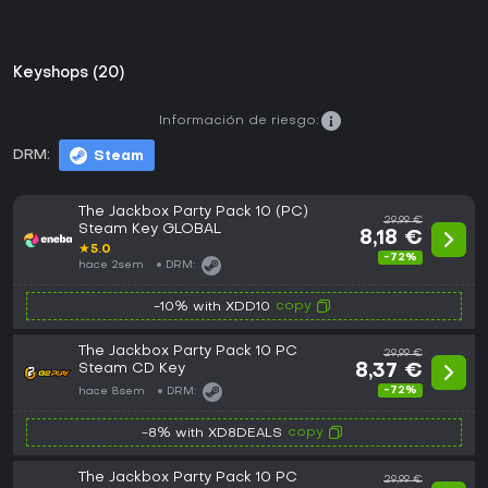
Keyshops (20)
Información de riesgo:
DRM:
Steam
The Jackbox Party Pack 10 (PC)
29,99 €
Steam Key GLOBAL
8,18 €
★
5.0
-72%
hace 2sem
DRM:
copy
-10% with XDD10
The Jackbox Party Pack 10 PC
29,99 €
Steam CD Key
8,37 €
-72%
hace 8sem
DRM:
copy
-8% with XD8DEALS
The Jackbox Party Pack 10 PC
29,99 €