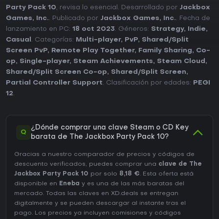
Party Pack 10
, revisa lo esencial. Desarrollado por
Jackbox
Games, Inc.
. Publicado por
Jackbox Games, Inc.
. Fecha de
lanzamiento en PC:
18 oct 2023
. Géneros:
Strategy
,
Indie
,
Casual
. Categorías:
Multi-player
,
PvP
,
Shared/Split
Screen PvP
,
Remote Play Together
,
Family Sharing
,
Co-
op
,
Single-player
,
Steam Achievements
,
Steam Cloud
,
Shared/Split Screen Co-op
,
Shared/Split Screen
,
Partial Controller Support
. Clasificación por edades:
PEGI
12
.
¿Dónde comprar una clave Steam o CD Key
Q
barata de The Jackbox Party Pack 10?
Gracias a nuestro comparador de precios y códigos de
descuento verificados, puedes comprar una
clave de The
Jackbox Party Pack 10
por solo
8,18 €
. Esta oferta está
disponible en
Eneba
y es una de las más baratas del
mercado. Todas las claves en XD.deals se entregan
digitalmente y se pueden descargar al instante tras el
pago. Los precios ya incluyen comisiones y códigos