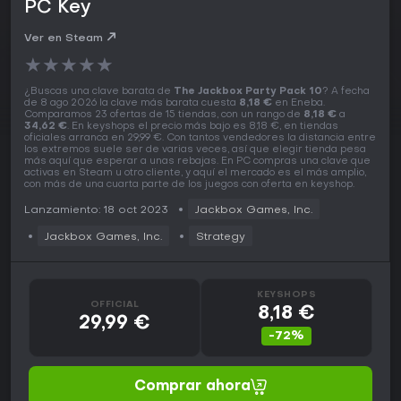
PC Key
Ver en Steam
★
★
★
★
★
¿Buscas una clave barata de
The Jackbox Party Pack 10
? A fecha
de 8 ago 2026 la clave más barata cuesta
8,18 €
en Eneba.
Comparamos 23 ofertas de 15 tiendas, con un rango de
8,18 €
a
34,62 €
. En keyshops el precio más bajo es 8,18 €, en tiendas
oficiales arranca en 29,99 €. Con tantos vendedores la distancia entre
los extremos suele ser de varias veces, así que elegir tienda pesa
más aquí que esperar a unas rebajas. En PC compras una clave que
activas en Steam u otro cliente, y aquí el mercado es el más amplio,
con más de una cuarta parte de los juegos con oferta en keyshop.
Lanzamiento: 18 oct 2023
Jackbox Games, Inc.
Jackbox Games, Inc.
Strategy
KEYSHOPS
OFFICIAL
8,18 €
29,99 €
-72%
Comprar ahora