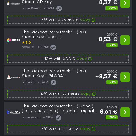
Steam CD Key
8,37 €
-72%
hace 8sem
DRM:
copy
-8% with XD8DEALS
The Jackbox Party Pack 10 (PC)
29,99 €
Steam Key EUROPE
8,53 €
★
5.0
-71%
hace 1d
DRM:
copy
-10% with XDD10
The Jackbox Party Pack 10 (PC)
29,99 €
Steam Key - GLOBAL
~8,57 €
-71%
hace 9h
DRM:
copy
-17% with SEAL17XDD
The Jackbox Party Pack 10 (Global)
34,99 €
(PC / Mac / Linux) - Steam - Digital
8,61 €
Key
-75%
hace 4sem
DRM:
copy
-6% with XDDEALS6