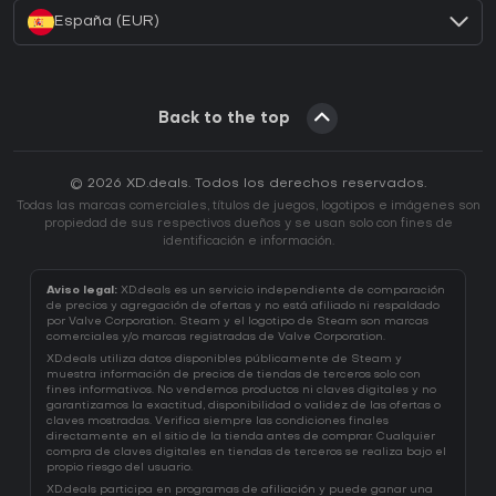
España (EUR)
Back to the top
© 2026 XD.deals. Todos los derechos reservados.
Todas las marcas comerciales, títulos de juegos, logotipos e imágenes son
propiedad de sus respectivos dueños y se usan solo con fines de
identificación e información.
Aviso legal:
XD.deals es un servicio independiente de comparación
de precios y agregación de ofertas y no está afiliado ni respaldado
por Valve Corporation. Steam y el logotipo de Steam son marcas
comerciales y/o marcas registradas de Valve Corporation.
XD.deals utiliza datos disponibles públicamente de Steam y
muestra información de precios de tiendas de terceros solo con
fines informativos. No vendemos productos ni claves digitales y no
garantizamos la exactitud, disponibilidad o validez de las ofertas o
claves mostradas. Verifica siempre las condiciones finales
directamente en el sitio de la tienda antes de comprar. Cualquier
compra de claves digitales en tiendas de terceros se realiza bajo el
propio riesgo del usuario.
XD.deals participa en programas de afiliación y puede ganar una