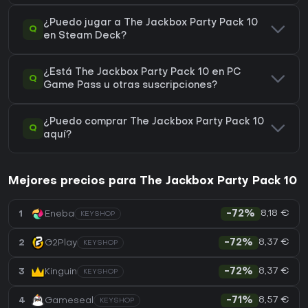
¿Puedo jugar a The Jackbox Party Pack 10
Q
en Steam Deck?
¿Está The Jackbox Party Pack 10 en PC
Q
Game Pass u otras suscripciones?
¿Puedo comprar The Jackbox Party Pack 10
Q
aquí?
Mejores precios para The Jackbox Party Pack 10
8,18 €
1
Eneba
-72%
KEYSHOP
8,37 €
2
G2Play
-72%
KEYSHOP
8,37 €
3
Kinguin
-72%
KEYSHOP
8,57 €
4
Gameseal
-71%
KEYSHOP