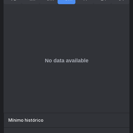
Con parches continuos que resuelven problemas, sigue
siendo una opción top para fiestas, aunque brilla más con
al menos cuatro jugadores. Si te gustan la estrategia con
toques indie casuales y tienes un grupo dispuesto, es una
adición valiosa a tu biblioteca, con rejugabilidad gracias a
sus modos variados y el caos generado por los usuarios.
Mínimo histórico