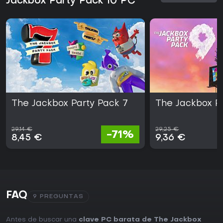
Jackbox Party Pack 10 PC
The Jackbox Party Pack 7
The Jackbox P
29,14 €
29,25 €
-71%
8,45 €
9,36 €
FAQ
9 PREGUNTAS
Antes de buscar una
clave PC barata de The Jackbox