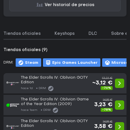
Ver historial de precios
Tiendas oficiales
Keyshops
DLC
Sobre el
Tiendas oficiales (9)
DRM:
Steam
Epic Games Launcher
Microsof
The Elder Scrolls IV: Oblivion GOTY
13,01 €
Edition
~3,12 €
-76%
hace 1d
DRM:
The Elder Scrolls IV: Oblivion Game
14,99 €
of the Year Edition (2009)
3,23 €
-78%
hace 1sem
DRM:
The Elder Scrolls IV: Oblivion GOTY
14,99 €
Edition
3,58 €