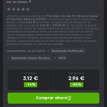
(2009) PC Key
Ver en Steam
★
★
★
★
★
¿Buscas una clave barata de
The Elder Scrolls IV: Oblivion Game
of the Year Edition (2009)
? A fecha de 9 ago 2026 la clave más
barata cuesta
2,96 €
en Eneba. Comparamos 39 ofertas de 18
tiendas, con un rango de
2,96 €
a
275,99 €
. En keyshops el precio
más bajo es 2,96 €, en tiendas oficiales arranca en 3,12 €. Con tantos
vendedores la distancia entre los extremos suele ser de varias
veces, así que elegir tienda pesa más aquí que esperar a unas
rebajas. En PC compras una clave que activas en Steam u otro
cliente, y aquí el mercado es el más amplio, con más de una cuarta
parte de los juegos con oferta en keyshop.
Lanzamiento: 16 jun 2009
Bethesda Softworks
Bethesda Game Studios
RPG
OFFICIAL
KEYSHOPS
3,12 €
2,96 €
-76%
-80%
Comprar ahora