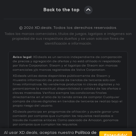
Back to the top
© 2026 XD.deals. Todos los derechos reservados.
Todas las marcas comerciales, títulos de juegos, logotipos e imágenes son
propiedad de sus respectivos dueños y se usan solo con fines de
identificación e información.
Aviso legal:
XD.deals es un servicio independiente de comparación
de precios y agregación de ofertas y no está afiliado ni respaldado
por Valve Corporation. Steam y el logotipo de Steam son marcas
comerciales y/o marcas registradas de Valve Corporation.
XD.deals utiliza datos disponibles públicamente de Steam y
muestra información de precios de tiendas de terceros solo con
fines informativos. No vendemos productos ni claves digitales y no
garantizamos la exactitud, disponibilidad o validez de las ofertas o
claves mostradas. Verifica siempre las condiciones finales
directamente en el sitio de la tienda antes de comprar. Cualquier
compra de claves digitales en tiendas de terceros se realiza bajo el
propio riesgo del usuario.
XD.deals participa en programas de afiliación y puede ganar una
comisión por compras que cumplan los requisitos realizadas a
través de nuestros enlaces. Como asociado de Amazon, ganamos
por compras que cumplan los requisitos.
Al usar XD.deals, aceptas nuestra
Política de
Entendido!