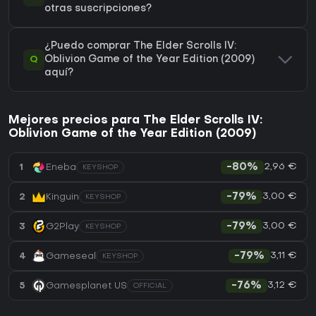
otras suscripciones?
¿Puedo comprar The Elder Scrolls IV:
Q
Oblivion Game of the Year Edition (2009)
aquí?
Mejores precios para The Elder Scrolls IV:
Oblivion Game of the Year Edition (2009)
2,96 €
1
Eneba
-80%
KEYSHOP
3,00 €
2
Kinguin
-79%
KEYSHOP
3,00 €
3
G2Play
-79%
KEYSHOP
3,11 €
4
Gameseal
-79%
KEYSHOP
3,12 €
5
Gamesplanet US
-76%
OFFICIAL