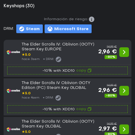
Keyshops (30)
Información de riesgo:
DRM:
Steam
Microsoft Store
The Elder Scrolls IV: Oblivion (GOTY)
14,99 €
Steam Key EUROPE
2,96 €
★
5.0
-80%
hace 3sem
DRM:
copy
-10% with XDD10
The Elder Scrolls IV Oblivion GOTY
14,99 €
Edition (PC) Steam Key GLOBAL
2,96 €
★
5.0
-80%
hace 4sem
DRM:
copy
-10% with XDD10
The Elder Scrolls IV: Oblivion (GOTY)
14,99 €
Steam Key GLOBAL
2,97 €
★
5.0
-80%