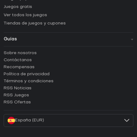
Juegos gratis
Ver todos los juegos
Tiendas de juegos y cupones
Guías
FAQ
Sobre nosotros
Guías y tutoriales
Contáctanos
¿Cómo activar una CD Key de Steam?
Recompensas
¿Cómo activar una CD Key de Epic Games?
Política de privacidad
Términos y condiciones
¿Cómo activar una CD Key de GOG?
RSS Noticias
¿Cómo activar una CD Key de Ubisoft Connect?
RSS Juegos
¿Cómo activar una CD Key de EA App?
RSS Ofertas
¿Cómo activar una CD Key de Battle.net?
España (EUR)