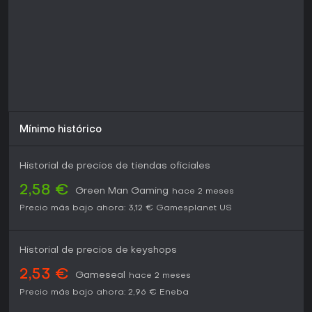
profundos y libertad jugadora. Sigue siendo jugable en
sistemas modernos, aunque requiere Windows 10 o
posterior desde 2024. Si te gustan las historias abiertas y la
personalización de personajes en un entorno fantástico,
ofrece un valor duradero, ideal para novatos en la saga o
veteranos que regresan a los clásicos. Los experimentados
valorarán las expansiones incluidas por su contenido extra,
convirtiéndolo en una opción sólida a pesar de su edad.
Mínimo histórico
Historial de precios de tiendas oficiales
2,58 €
Green Man Gaming
hace 2 meses
Precio más bajo ahora:
3,12 €
Gamesplanet US
Historial de precios de keyshops
2,53 €
Gameseal
hace 2 meses
Precio más bajo ahora:
2,96 €
Eneba