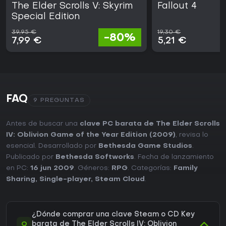
The Elder Scrolls V: Skyrim
Fallout 4
Special Edition
39,95 €
19,30 €
-80%
7,99 €
5,21 €
FAQ
9 PREGUNTAS
Antes de buscar una
clave PC barata de The Elder Scrolls
IV: Oblivion Game of the Year Edition (2009)
, revisa lo
esencial. Desarrollado por
Bethesda Game Studios
.
Publicado por
Bethesda Softworks
. Fecha de lanzamiento
en PC:
16 jun 2009
. Géneros:
RPG
. Categorías:
Family
Sharing
,
Single-player
,
Steam Cloud
.
¿Dónde comprar una clave Steam o CD Key
Q
barata de The Elder Scrolls IV: Oblivion