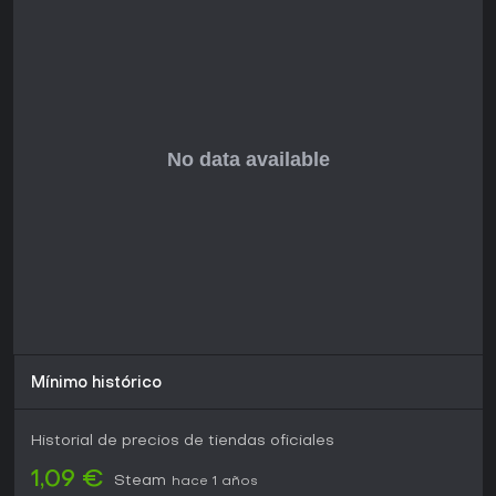
tienda.
¿Merece la pena?
Para fans de rogue-likes duros y rejugables con acción y
elementos RPG, The Binding of Isaac resiste el paso del
tiempo gracias a su generación aleatoria y abundantes
desbloqueables que mantienen frescas las partidas. La
recepción ha sido sólida, con una calificación general Muy
Positiva en Steam de 48.328 reseñas totales, incluyendo un
94% positivo de 23.263 reseñas en inglés.
Sus temas oscuros y dificultad elevada encajan con
jugadores que buscan una experiencia cruda y adictiva, no
algo casual. Si te atraen los disparos rápidos junto a
recolección de ítems y batallas contra jefes, es una opción
sólida por su bajo precio y el apoyo continuo de la
comunidad.
Mínimo histórico
Historial de precios de tiendas oficiales
1,09 €
Steam
hace 1 años