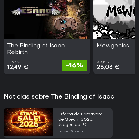
The Binding of Isaac:
Mewgenics
Rebirth
14,87 €
30,14 €
-16%
12,49 €
28,03 €
Noticias sobre The Binding of Isaac
Oferta de Primavera
de Steam 2026:
Juegos de PC
Destacados por Menos
hace 20sem
de 3 EUR