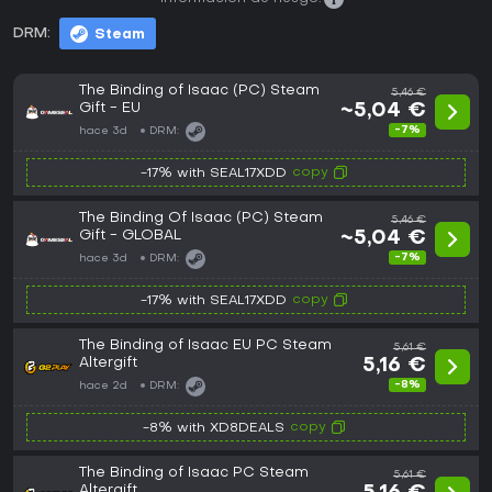
DRM:
Steam
The Binding of Isaac (PC) Steam
5,46 €
Gift - EU
~5,04 €
-7%
hace 3d
DRM:
copy
-17% with SEAL17XDD
The Binding Of Isaac (PC) Steam
5,46 €
Gift - GLOBAL
~5,04 €
-7%
hace 3d
DRM:
copy
-17% with SEAL17XDD
The Binding of Isaac EU PC Steam
5,61 €
Altergift
5,16 €
-8%
hace 2d
DRM:
copy
-8% with XD8DEALS
The Binding of Isaac PC Steam
5,61 €
Altergift