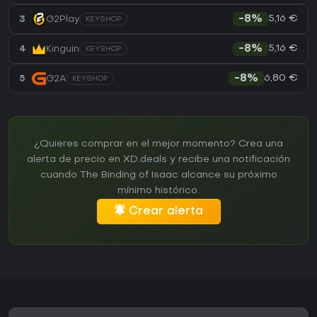
5,16 €
3
G2Play
-8%
KEYSHOP
5,16 €
4
Kinguin
-8%
KEYSHOP
6,80 €
5
G2A
-8%
KEYSHOP
¿Quieres comprar en el mejor momento? Crea una
alerta de precio en XD.deals y recibe una notificación
cuando The Binding of Isaac alcance su próximo
mínimo histórico.
Crear alerta