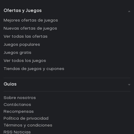
Ofertas y Juegos
Mejores ofertas de juegos
Nuevas ofertas de juegos
Ver todas las ofertas
Juegos populares
Juegos gratis
Ver todos los juegos
Tiendas de juegos y cupones
Guías
FAQ
Sobre nosotros
Guías y tutoriales
Contáctanos
¿Cómo activar una CD Key de Steam?
Recompensas
¿Cómo activar una CD Key de Epic Games?
Política de privacidad
Términos y condiciones
¿Cómo activar una CD Key de GOG?
RSS Noticias