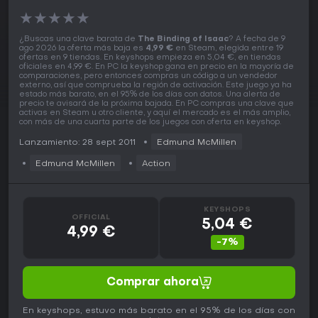
★
★
★
★
★
¿Buscas una clave barata de
The Binding of Isaac
? A fecha de 9
ago 2026 la oferta más baja es
4,99 €
en Steam, elegida entre 19
ofertas en 9 tiendas. En keyshops empieza en 5,04 €, en tiendas
oficiales en 4,99 €. En PC la keyshop gana en precio en la mayoría de
comparaciones, pero entonces compras un código a un vendedor
externo, así que comprueba la región de activación. Este juego ya ha
estado más barato, en el 95% de los días con datos. Una alerta de
precio te avisará de la próxima bajada. En PC compras una clave que
activas en Steam u otro cliente, y aquí el mercado es el más amplio,
con más de una cuarta parte de los juegos con oferta en keyshop.
Lanzamiento: 28 sept 2011
Edmund McMillen
Edmund McMillen
Action
KEYSHOPS
OFFICIAL
5,04 €
4,99 €
-7%
Comprar ahora
En keyshops, estuvo más barato en el 95% de los días con