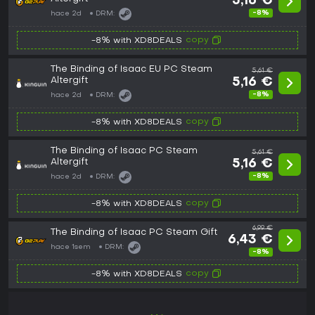
5,16 €
-8%
hace 2d
DRM:
copy
-8% with XD8DEALS
The Binding of Isaac EU PC Steam
5,61 €
Altergift
5,16 €
-8%
hace 2d
DRM:
copy
-8% with XD8DEALS
The Binding of Isaac PC Steam
5,61 €
Altergift
5,16 €
-8%
hace 2d
DRM:
copy
-8% with XD8DEALS
6,99 €
The Binding of Isaac PC Steam Gift
6,43 €
hace 1sem
DRM:
-8%
copy
-8% with XD8DEALS