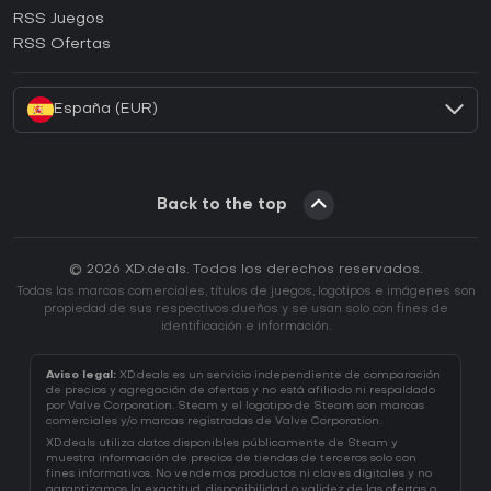
¿Cómo activar una CD Key de Ubisoft Connect?
RSS Juegos
¿Cómo activar una CD Key de EA App?
RSS Ofertas
¿Cómo activar una CD Key de Battle.net?
España (EUR)
Back to the top
© 2026 XD.deals. Todos los derechos reservados.
Todas las marcas comerciales, títulos de juegos, logotipos e imágenes son
propiedad de sus respectivos dueños y se usan solo con fines de
identificación e información.
Aviso legal:
XD.deals es un servicio independiente de comparación
de precios y agregación de ofertas y no está afiliado ni respaldado
por Valve Corporation. Steam y el logotipo de Steam son marcas
comerciales y/o marcas registradas de Valve Corporation.
XD.deals utiliza datos disponibles públicamente de Steam y
muestra información de precios de tiendas de terceros solo con
fines informativos. No vendemos productos ni claves digitales y no
garantizamos la exactitud, disponibilidad o validez de las ofertas o