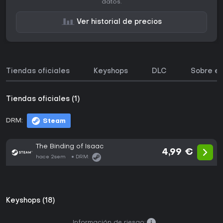
datos.
Ver historial de precios
Tiendas oficiales
Keyshops
DLC
Sobre el
Tiendas oficiales (1)
DRM:
Steam
The Binding of Isaac
4,99 €
hace 2sem
DRM:
Keyshops (18)
Información de riesgo: