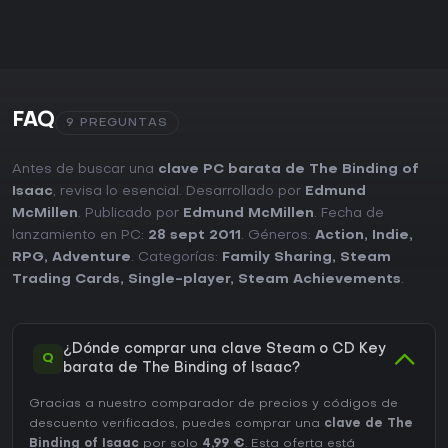
FAQ
9 PREGUNTAS
Antes de buscar una
clave PC barata de The Binding of
Isaac
, revisa lo esencial. Desarrollado por
Edmund
McMillen
. Publicado por
Edmund McMillen
. Fecha de
lanzamiento en PC:
28 sept 2011
. Géneros:
Action
,
Indie
,
RPG
,
Adventure
. Categorías:
Family Sharing
,
Steam
Trading Cards
,
Single-player
,
Steam Achievements
.
¿Dónde comprar una clave Steam o CD Key
Q
barata de The Binding of Isaac?
Gracias a nuestro comparador de precios y códigos de
descuento verificados, puedes comprar una
clave de The
Binding of Isaac
por solo
4,99 €
. Esta oferta está