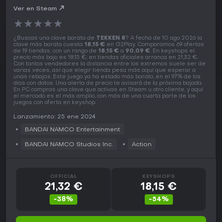
Ver en Steam
★
★
★
★
★
¿Buscas una clave barata de
TEKKEN 8
? A fecha de 10 ago 2026 la
clave más barata cuesta
18,15 €
en G2Play. Comparamos 69 ofertas
de 19 tiendas, con un rango de
18,15 €
a
90,09 €
. En keyshops el
precio más bajo es 18,15 €, en tiendas oficiales arranca en 21,32 €.
Con tantos vendedores la distancia entre los extremos suele ser de
varias veces, así que elegir tienda pesa más aquí que esperar a
unas rebajas. Este juego ya ha estado más barato, en el 97% de los
días con datos. Una alerta de precio te avisará de la próxima bajada.
En PC compras una clave que activas en Steam u otro cliente, y aquí
el mercado es el más amplio, con más de una cuarta parte de los
juegos con oferta en keyshop.
Lanzamiento: 25 ene 2024
BANDAI NAMCO Entertainment
BANDAI NAMCO Studios Inc.
Action
OFFICIAL
KEYSHOPS
21,32 €
18,15 €
-38%
-54%