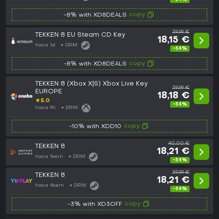
copy
-8% with XD8DEALS
39,99 €
TEKKEN 8 EU Steam CD Key
18,15 €
hace 1d
DRM:
-54%
copy
-8% with XD8DEALS
TEKKEN 8 (Xbox X|S) Xbox Live Key
39,99 €
EUROPE
18,18 €
★
5.0
-54%
hace 9h
DRM:
copy
-10% with XDD10
40,00 €
TEKKEN 8
18,21 €
hace 1sem
DRM:
-54%
39,99 €
TEKKEN 8
18,21 €
hace 4sem
DRM:
-54%
copy
-3% with XD3OFF