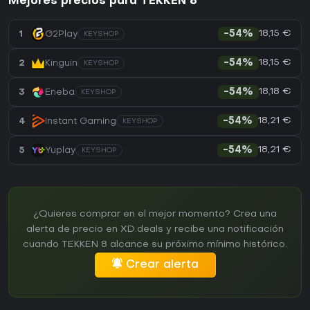
Mejores precios para TEKKEN 8
18,15 €
1
G2Play
-54%
KEYSHOP
18,15 €
2
Kinguin
-54%
KEYSHOP
18,18 €
3
Eneba
-54%
KEYSHOP
18,21 €
4
Instant Gaming
-54%
KEYSHOP
18,21 €
5
Yuplay
-54%
KEYSHOP
¿Quieres comprar en el mejor momento? Crea una
alerta de precio en XD.deals y recibe una notificación
cuando TEKKEN 8 alcance su próximo mínimo histórico.
Crear alerta