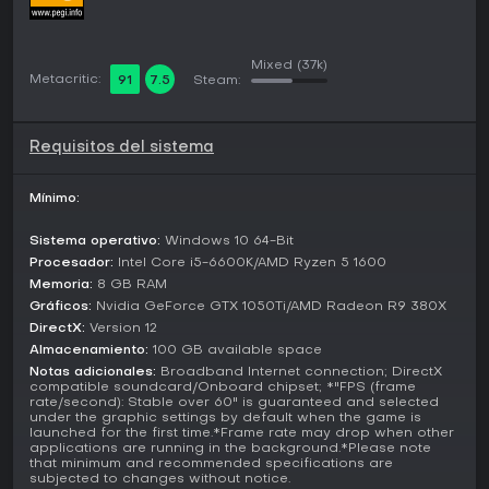
Los Ghost battles recrean estilos de juego propios o ajenos
contra IA, y el análisis de replays da consejos para mejorar.
Mixed
(37k)
La personalización de personajes permite modificar la
Metacritic:
91
7.5
Steam:
apariencia de los luchadores, añadiendo un toque creativo
más allá del combate.
Requisitos del sistema
Updates and Current State
Hasta 2026, Tekken 8 ha recibido varias temporadas de
Mínimo:
actualizaciones. Season 3, lanzada hace poco, trae
cambios en el sistema para equilibrar el gameplay y
responder al feedback de la comunidad, con un enfoque
Sistema operativo:
Windows 10 64-Bit
"back to basics" tras los problemas de Season 2 en 2025.
Procesador:
Intel Core i5-6600K/AMD Ryzen 5 1600
Memoria:
8 GB RAM
El juego sigue con parches, aunque la opinión de los
Gráficos:
Nvidia GeForce GTX 1050Ti/AMD Radeon R9 380X
jugadores ha cambiado por preocupaciones de balance y
DirectX:
Version 12
la salida del director de la serie Katsuhiro Harada a finales
Almacenamiento:
100 GB available space
de 2025.
Notas adicionales:
Broadband Internet connection; DirectX
compatible soundcard/Onboard chipset; *"FPS (frame
¿Merece la pena?
rate/second): Stable over 60" is guaranteed and selected
under the graphic settings by default when the game is
Tekken 8 es ideal para fans de los fighting games que
launched for the first time.*Frame rate may drop when other
buscan mecánicas profundas y juego online competitivo,
applications are running in the background.*Please note
sobre todo por sus controles accesibles para nuevos
that minimum and recommended specifications are
jugadores. Las reseñas iniciales elogiaron sus gráficos,
subjected to changes without notice.