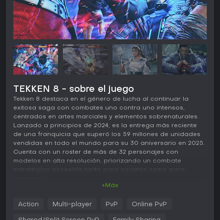
TEKKEN 8 - sobre el juego
Tekken 8 destaca en el género de lucha al continuar la
exitosa saga con combates uno contra uno intensos,
centrados en artes marciales y elementos sobrenaturales.
Lanzado a principios de 2024, es la entrega más reciente
de una franquicia que superó los 59 millones de unidades
vendidas en todo el mundo para su 30 aniversario en 2025.
Cuenta con un roster de más de 32 personajes con
modelos en alta resolución, priorizando un combate
estratégico accesible tanto para novatos como para
veteranos.
+Más
Jugabilidad
Action
Multi-player
PvP
Online PvP
El núcleo de Tekken 8 son sus mecánicas de lucha en 3D,
donde controlas personajes en combates por arenas,