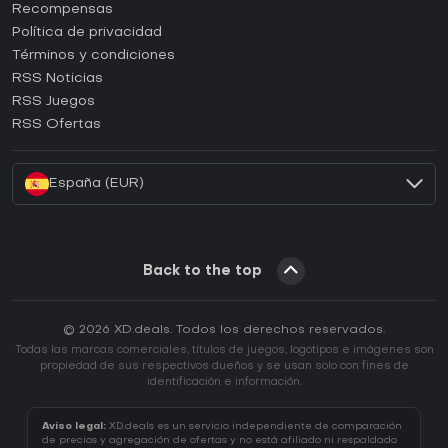
¿Cómo activar una CD Key de Steam?
Recompensas
¿Cómo activar una CD Key de Epic Games?
Política de privacidad
Términos y condiciones
¿Cómo activar una CD Key de GOG?
RSS Noticias
¿Cómo activar una CD Key de Ubisoft Connect?
RSS Juegos
¿Cómo activar una CD Key de EA App?
RSS Ofertas
¿Cómo activar una CD Key de Battle.net?
España (EUR)
Back to the top
© 2026 XD.deals. Todos los derechos reservados.
Todas las marcas comerciales, títulos de juegos, logotipos e imágenes son
propiedad de sus respectivos dueños y se usan solo con fines de
identificación e información.
Aviso legal:
XD.deals es un servicio independiente de comparación
de precios y agregación de ofertas y no está afiliado ni respaldado