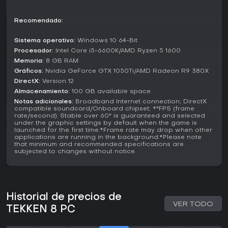
banda sonora y modos, con Metacritic destacándolo como
una entrega sólida del género.
Recomendado:
Sin embargo, el feedback reciente en Reddit y Steam
muestra descontento con el balance y las actualizaciones,
Sistema operativo:
Windows 10 64-Bit
especialmente entre veteranos. Si buscas un fighter pulido
Procesador:
Intel Core i5-6600K/AMD Ryzen 5 1600
con soporte continuo, sigue siendo una buena opción, pero
Memoria:
8 GB RAM
quienes notan los cambios en el meta podrían esperar más
Gráficos:
Nvidia GeForce GTX 1050Ti/AMD Radeon R9 380X
parches.
DirectX:
Version 12
Almacenamiento:
100 GB available space
Notas adicionales:
Broadband Internet connection; DirectX
compatible soundcard/Onboard chipset; *"FPS (frame
rate/second): Stable over 60" is guaranteed and selected
under the graphic settings by default when the game is
launched for the first time.*Frame rate may drop when other
applications are running in the background.*Please note
that minimum and recommended specifications are
subjected to changes without notice.
Historial de precios de
VER TODO
TEKKEN 8 PC