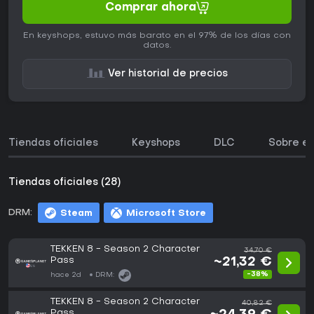
Comprar ahora
En keyshops, estuvo más barato en el 97% de los días con
datos.
Ver historial de precios
Tiendas oficiales
Keyshops
DLC
Sobre el
Tiendas oficiales (28)
DRM:
Steam
Microsoft Store
TEKKEN 8 - Season 2 Character
34,70 €
Pass
~21,32 €
-38%
hace 2d
DRM:
TEKKEN 8 - Season 2 Character
40,82 €
Pass