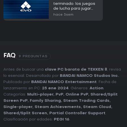
terminado: los juegos
de lucha para jugar
ahora en 2026
hace 5sem
FAQ
9 PREGUNTAS
Antes de buscar una
clave PC barata de TEKKEN 8
, revisa
lo esencial. Desarrollado por
BANDAI NAMCO Studios Inc.
.
Publicado por
BANDAI NAMCO Entertainment
. Fecha de
lanzamiento en PC:
25 ene 2024
. Géneros:
Action
.
Categorías:
Multi-player
,
PvP
,
Online PvP
,
Shared/Split
Screen PvP
,
Family Sharing
,
Steam Trading Cards
,
Single-player
,
Steam Achievements
,
Steam Cloud
,
Shared/Split Screen
,
Partial Controller Support
.
Clasificación por edades:
PEGI 16
.