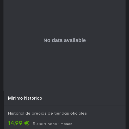
Resulta ideal si te gustan los juegos de estrategia con física
o buscas un respiro de títulos lineales. Con un soporte
extenso para mods que lo mantiene vivo, vale la pena
probar Teardown si te atraen las experiencias de sandbox
destructivas, más aún con su disponibilidad en múltiples
plataformas.
Mínimo histórico
Historial de precios de tiendas oficiales
14,99 €
Steam
hace 1 meses