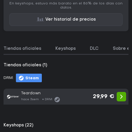
En keyshops, estuvo más barato en el 86% de los días con
datos.
Ver historial de precios
Tiendas oficiales
Keyshops
DLC
Sobre el
Tiendas oficiales (1)
DRM:
Steam
Teardown
29,99 €
hace 3sem
DRM:
Keyshops (22)