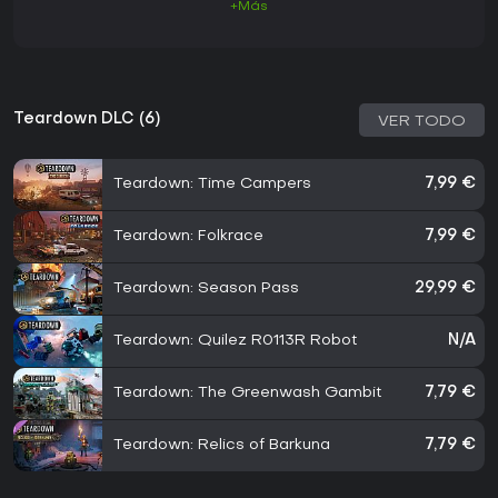
+Más
Teardown DLC (6)
VER TODO
Teardown: Time Campers
7,99 €
Teardown: Folkrace
7,99 €
Teardown: Season Pass
29,99 €
Teardown: Quilez R0113R Robot
N/A
Teardown: The Greenwash Gambit
7,79 €
Teardown: Relics of Barkuna
7,79 €