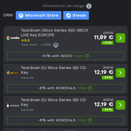
Información de riesgo:
DRM:
Microsoft Store
Steam
Teardown (Xbox Series X|S) XBOX
29,99 €
LIVE Key EUROPE
11,89 €
★
5.0
-60%
hace 1sem
DRM:
copy
-10% with XDD10
Teardown EU Xbox Series X|S CD
29,99 €
12,19 €
Key
-59%
hace 6d
copy
-8% with XD8DEALS
Teardown EU Xbox Series X|S CD
29,99 €
12,19 €
Key
-59%
hace 6d
copy
-8% with XD8DEALS