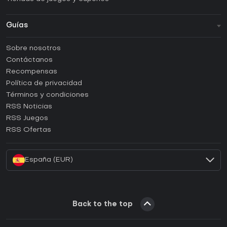
Guías
FAQ
Sobre nosotros
Guías y tutoriales
Contáctanos
¿Cómo activar una CD Key de Steam?
Recompensas
¿Cómo activar una CD Key de Epic Games?
Política de privacidad
Términos y condiciones
¿Cómo activar una CD Key de GOG?
RSS Noticias
¿Cómo activar una CD Key de Ubisoft Connect?
RSS Juegos
¿Cómo activar una CD Key de EA App?
RSS Ofertas
¿Cómo activar una CD Key de Battle.net?
España (EUR)
Back to the top