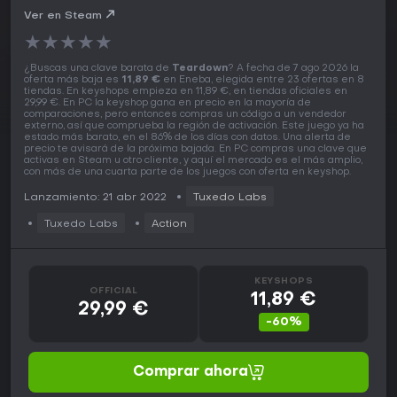
Ver en Steam
★
★
★
★
★
¿Buscas una clave barata de
Teardown
? A fecha de 7 ago 2026 la
oferta más baja es
11,89 €
en Eneba, elegida entre 23 ofertas en 8
tiendas. En keyshops empieza en 11,89 €, en tiendas oficiales en
29,99 €. En PC la keyshop gana en precio en la mayoría de
comparaciones, pero entonces compras un código a un vendedor
externo, así que comprueba la región de activación. Este juego ya ha
estado más barato, en el 86% de los días con datos. Una alerta de
precio te avisará de la próxima bajada. En PC compras una clave que
activas en Steam u otro cliente, y aquí el mercado es el más amplio,
con más de una cuarta parte de los juegos con oferta en keyshop.
Lanzamiento: 21 abr 2022
Tuxedo Labs
Tuxedo Labs
Action
KEYSHOPS
OFFICIAL
11,89 €
29,99 €
-60%
Comprar ahora