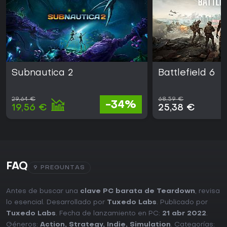
Subnautica 2
Battlefield 6
29,64 €
68,59 €
-34%
19,56 €
25,38 €
FAQ
9 PREGUNTAS
Antes de buscar una
clave PC barata de Teardown
, revisa
lo esencial. Desarrollado por
Tuxedo Labs
. Publicado por
Tuxedo Labs
. Fecha de lanzamiento en PC:
21 abr 2022
.
Géneros:
Action
,
Strategy
,
Indie
,
Simulation
. Categorías: