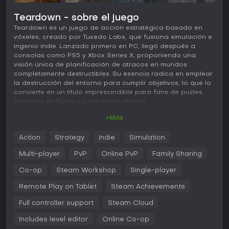
Teardown - sobre el juego
Teardown es un juego de acción estratégica basado en
vóxeles, creado por Tuxedo Labs, que fusiona simulación e
ingenio indie. Lanzado primero en PC, llegó después a
consolas como PS5 y Xbox Series X, proponiendo una
visión única de planificación de atracos en mundos
completamente destructibles. Su esencia radica en emplear
la destrucción del entorno para cumplir objetivos, lo que lo
convierte en un título imprescindible para fans de puzles
basados en física y jugabilidad abierta.
+Más
Jugabilidad
En Teardown, el núcleo del juego gira en torno a preparar y
Action
Strategy
Indie
Simulation
llevar a cabo atracos mediante destrucción creativa. Los
jugadores recorren niveles construidos con vóxeles que
Multi-player
PvP
Online PvP
Family Sharing
simulan de forma realista la física, con escombros,
vehículos, agua, fuego y humo. Primero exploras el entorno,
Co-op
Steam Workshop
Single-player
y luego usas herramientas como martillo neumático, soplete,
Remote Play on Tablet
Steam Achievements
extintor, armas o explosivos para derribar paredes, abrir
caminos o manipular objetos. El juego invita a apilar ítems,
Full controller support
Steam Cloud
levantar estructuras provisionales o incluso usar tirachinas
para llegar a los objetivos mientras evitas robots de
Includes level editor
Online Co-op
seguridad. Esto genera situaciones emergentes donde la