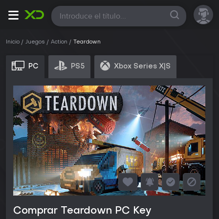
Todas
Inicio
Juegos
Action
Teardown
PC
PS5
Xbox Series X|S
Comprar Teardown PC Key