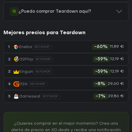
Q
¿Puedo comprar Teardown aquí?
Mejores precios para Teardown
11,89 €
1
Eneba
-60%
KEYSHOP
12,19 €
2
G2Play
-59%
KEYSHOP
12,19 €
3
Kinguin
-59%
KEYSHOP
29,60 €
4
G2A
-8%
KEYSHOP
29,86 €
5
Gameseal
-7%
KEYSHOP
¿Quieres comprar en el mejor momento? Crea una
alerta de precio en XD.deals y recibe una notificación