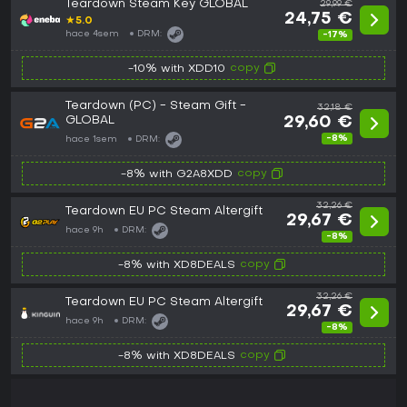
Teardown Steam Key GLOBAL
29,99 €
24,75 €
★
5.0
hace 4sem
DRM:
-17%
copy
-10% with XDD10
Teardown (PC) - Steam Gift -
32,18 €
GLOBAL
29,60 €
-8%
hace 1sem
DRM:
copy
-8% with G2A8XDD
32,26 €
Teardown EU PC Steam Altergift
29,67 €
hace 9h
DRM:
-8%
copy
-8% with XD8DEALS
32,26 €
Teardown EU PC Steam Altergift
29,67 €
hace 9h
DRM:
-8%
copy
-8% with XD8DEALS