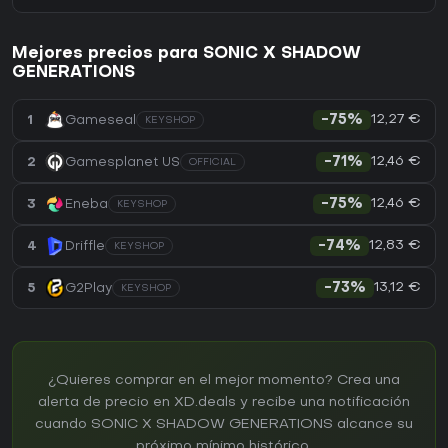
Mejores precios para SONIC X SHADOW
GENERATIONS
12,27 €
1
Gameseal
-75%
KEYSHOP
12,46 €
2
Gamesplanet US
-71%
OFFICIAL
12,46 €
3
Eneba
-75%
KEYSHOP
12,83 €
4
Driffle
-74%
KEYSHOP
13,12 €
5
G2Play
-73%
KEYSHOP
¿Quieres comprar en el mejor momento? Crea una
alerta de precio en XD.deals y recibe una notificación
cuando SONIC X SHADOW GENERATIONS alcance su
próximo mínimo histórico.