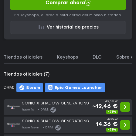
Comprar ahora
En keyshops, el precio está cerca del mínimo histórico.
Ver historial de precios
Tiendas oficiales
Keyshops
DLC
Sobre el
Tiendas oficiales (7)
DRM:
Steam
Epic Games Launcher
43,38 €
SONIC X SHADOW GENERATIONS
~12,46 €
hace 1d
DRM:
-71%
49,99 €
SONIC X SHADOW GENERATIONS
14,36 €
hace 1sem
DRM:
-71%