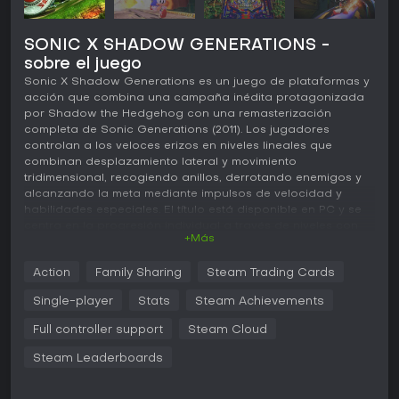
SONIC X SHADOW GENERATIONS -
sobre el juego
Sonic X Shadow Generations es un juego de plataformas y
acción que combina una campaña inédita protagonizada
por Shadow the Hedgehog con una remasterización
completa de Sonic Generations (2011). Los jugadores
controlan a los veloces erizos en niveles lineales que
combinan desplazamiento lateral y movimiento
tridimensional, recogiendo anillos, derrotando enemigos y
alcanzando la meta mediante impulsos de velocidad y
habilidades especiales. El título está disponible en PC y se
centra en la progresión individual a través de niveles con
+Más
historia y desafíos opcionales.
Jugabilidad
Action
Family Sharing
Steam Trading Cards
El movimiento principal se basa en correr a gran velocidad,
Single-player
Stats
Steam Achievements
saltar entre plataformas y realizar ataques de persecución
sobre los enemigos. Las secciones modernas permiten usar
Full controller support
Steam Cloud
el boost para ganar velocidad y realizar dashes en el aire,
Steam Leaderboards
mientras que las secciones clásicas exigen precisión en el
tiempo y ataques giratorios. Shadow incorpora cinco Doom
Powers que amplían las opciones de movimiento y combate: