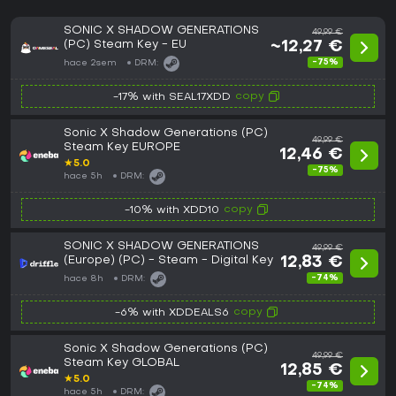
SONIC X SHADOW GENERATIONS
49,99 €
(PC) Steam Key - EU
~12,27 €
-75%
hace 2sem
DRM:
copy
-17% with SEAL17XDD
Sonic X Shadow Generations (PC)
49,99 €
Steam Key EUROPE
12,46 €
★
5.0
-75%
hace 5h
DRM:
copy
-10% with XDD10
SONIC X SHADOW GENERATIONS
49,99 €
(Europe) (PC) - Steam - Digital Key
12,83 €
-74%
hace 8h
DRM:
copy
-6% with XDDEALS6
Sonic X Shadow Generations (PC)
49,99 €
Steam Key GLOBAL
12,85 €
★
5.0
-74%
hace 5h
DRM: