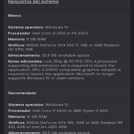
Requisitos del sistema
mediante ataques repetidos y el uso de poderes. Completar
los desafíos de todas las etapas desbloquea variantes
adicionales de jefes en dificultad superior.
Mínimo:
Sonic Generations presenta su historia de viajes en el
Sistema operativo:
Windows 10
tiempo como una experiencia seleccionable por separado.
Procesador:
Intel Core i3-2120 or FX-6300
Los jugadores alternan entre Classic Sonic y Modern Sonic
Memoria:
8 GB RAM
en una colección de etapas remasterizadas procedentes
Gráficos:
NVIDIA GeForce GTX 550 Ti, 1GB or AMD Radeon
de entregas anteriores de la saga. No existen modos
HD 5770, 1GB
multijugador competitivos ni cooperativos; ambas
Almacenamiento:
35.3 GB available space
campañas son exclusivamente para un jugador.
Notas adicionales:
Low 720p @ 30 FPS. CPU: A processor
supporting AVX extensions set is required to launch the
Historia y progresión
application. GPU: A D3D10 compatible graphics adapter is
required to launch the application. Microsoft no longer
La campaña de Shadow sigue el regreso de su némesis
supports Windows 10 or older versions.
Black Doom y transcurre por versiones alteradas de
escenarios del pasado. Shadow se enfrenta a sus
recuerdos mientras reúne poderes para restablecer el
Recomendado:
orden. El hub White Space funciona como un área central
tridimensional que se vuelve más accesible al obtener
Sistema operativo:
Windows 10
nuevas habilidades y alberga coleccionables y accesos a
Procesador:
Intel Core i7-2600 or AMD Ryzen 5 1400
las etapas. La historia remasterizada de Sonic gira en torno
Memoria:
12 GB RAM
a Dr. Eggman y el Time Eater, que alteran las líneas
Gráficos:
NVIDIA GeForce GTX 780, 3GB or AMD Radeon RX
temporales y obligan a Classic Sonic y Modern Sonic a
470, 4GB or Intel Arc A310, 4GB
colaborar a través de distintas eras. Ambas narrativas
Almacenamiento:
35.3 GB available space