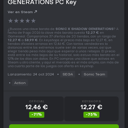
GENERATIONS PC Key
Ver en Steam
★
★
★
★
★
¿Buscas una clave barata de
SONIC X SHADOW GENERATIONS
? A
fecha de 9 ago 2026 la clave más barata cuesta
12,27 €
en
Gameseal. Comparamos 37 ofertas de 20 tiendas, con un rango de
12,27 €
a
58,99 €
. En keyshops el precio más bajo es 12,27 €, en
tiendas oficiales arranca en 12,46 €. Con tantos vendedores la
distancia entre los extremos suele ser de varias veces, así que
elegir tienda pesa más aquí que esperar a unas rebajas. El precio
está entre los más bajos de su historial, solo estuvo más barato en el
12% de los días con datos. En PC compras una clave que activas en
Steam u otro cliente, y aquí el mercado es el más amplio, con más de
una cuarta parte de los juegos con oferta en keyshop.
Lanzamiento: 24 oct 2024
SEGA
Sonic Team
Action
OFFICIAL
KEYSHOPS
12,46 €
12,27 €
-71%
-75%