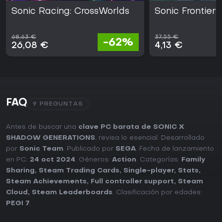
Sonic Racing: CrossWorlds
Sonic Frontiers
68,63 €
37,55 €
-62%
26,08 €
4,13 €
FAQ
9 PREGUNTAS
Antes de buscar una
clave PC barata de SONIC X
SHADOW GENERATIONS
, revisa lo esencial. Desarrollado
por
Sonic Team
. Publicado por
SEGA
. Fecha de lanzamiento
en PC:
24 oct 2024
. Géneros:
Action
. Categorías:
Family
Sharing
,
Steam Trading Cards
,
Single-player
,
Stats
,
Steam Achievements
,
Full controller support
,
Steam
Cloud
,
Steam Leaderboards
. Clasificación por edades:
PEGI 7
.