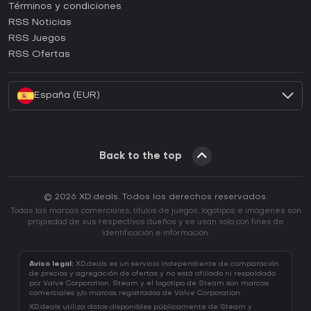
Términos y condiciones
¿Cómo activar una CD Key de GOG?
RSS Noticias
¿Cómo activar una CD Key de Ubisoft Connect?
RSS Juegos
¿Cómo activar una CD Key de EA App?
RSS Ofertas
¿Cómo activar una CD Key de Battle.net?
España (EUR)
Back to the top
© 2026 XD.deals. Todos los derechos reservados.
Todas las marcas comerciales, títulos de juegos, logotipos e imágenes son
propiedad de sus respectivos dueños y se usan solo con fines de
identificación e información.
Aviso legal:
XD.deals es un servicio independiente de comparación
de precios y agregación de ofertas y no está afiliado ni respaldado
por Valve Corporation. Steam y el logotipo de Steam son marcas
comerciales y/o marcas registradas de Valve Corporation.
XD.deals utiliza datos disponibles públicamente de Steam y