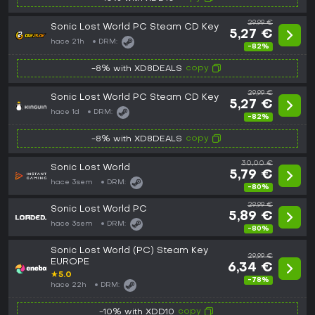
29,99 €
Sonic Lost World PC Steam CD Key
5,27 €
hace 21h
DRM:
-82%
copy
-8% with XD8DEALS
29,99 €
Sonic Lost World PC Steam CD Key
5,27 €
hace 1d
DRM:
-82%
copy
-8% with XD8DEALS
30,00 €
Sonic Lost World
5,79 €
hace 3sem
DRM:
-80%
29,99 €
Sonic Lost World PC
5,89 €
hace 3sem
DRM:
-80%
Sonic Lost World (PC) Steam Key
29,99 €
EUROPE
6,34 €
★
5.0
-78%
hace 22h
DRM:
copy
-10% with XDD10