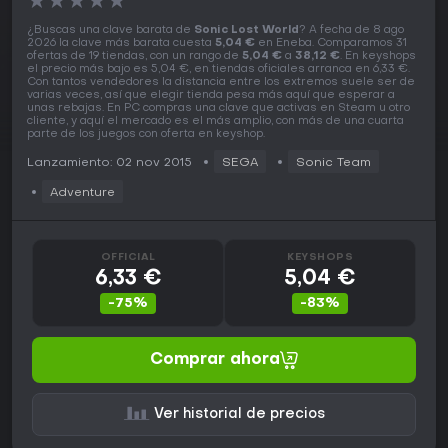
★
★
★
★
★
¿Buscas una clave barata de
Sonic Lost World
? A fecha de 8 ago
2026 la clave más barata cuesta
5,04 €
en Eneba. Comparamos 31
ofertas de 19 tiendas, con un rango de
5,04 €
a
38,12 €
. En keyshops
el precio más bajo es 5,04 €, en tiendas oficiales arranca en 6,33 €.
Con tantos vendedores la distancia entre los extremos suele ser de
varias veces, así que elegir tienda pesa más aquí que esperar a
unas rebajas. En PC compras una clave que activas en Steam u otro
cliente, y aquí el mercado es el más amplio, con más de una cuarta
parte de los juegos con oferta en keyshop.
Lanzamiento: 02 nov 2015
SEGA
Sonic Team
Adventure
OFFICIAL
KEYSHOPS
6,33 €
5,04 €
-75%
-83%
Comprar ahora
Ver historial de precios