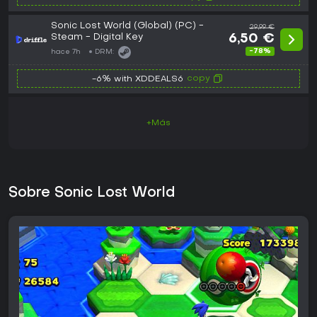
Sonic Lost World (Global) (PC) -
29,99 €
Steam - Digital Key
6,50 €
-78%
hace 7h
DRM:
copy
-6% with XDDEALS6
+Más
Sobre Sonic Lost World