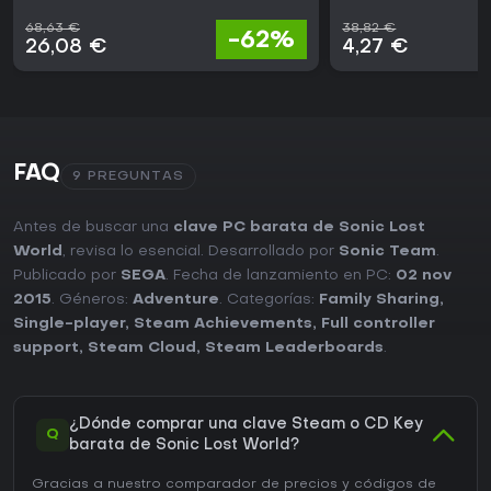
68,63 €
38,82 €
-62%
26,08 €
4,27 €
FAQ
9 PREGUNTAS
Antes de buscar una
clave PC barata de Sonic Lost
World
, revisa lo esencial. Desarrollado por
Sonic Team
.
Publicado por
SEGA
. Fecha de lanzamiento en PC:
02 nov
2015
. Géneros:
Adventure
. Categorías:
Family Sharing
,
Single-player
,
Steam Achievements
,
Full controller
support
,
Steam Cloud
,
Steam Leaderboards
.
¿Dónde comprar una clave Steam o CD Key
Q
barata de Sonic Lost World?
Gracias a nuestro comparador de precios y códigos de