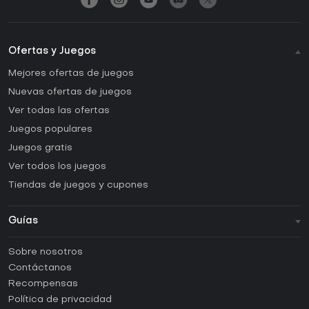
Ofertas y Juegos
Mejores ofertas de juegos
Nuevas ofertas de juegos
Ver todas las ofertas
Juegos populares
Juegos gratis
Ver todos los juegos
Tiendas de juegos y cupones
Guías
FAQ
Sobre nosotros
Guías y tutoriales
Contáctanos
¿Cómo activar una CD Key de Steam?
Recompensas
¿Cómo activar una CD Key de Epic Games?
Política de privacidad