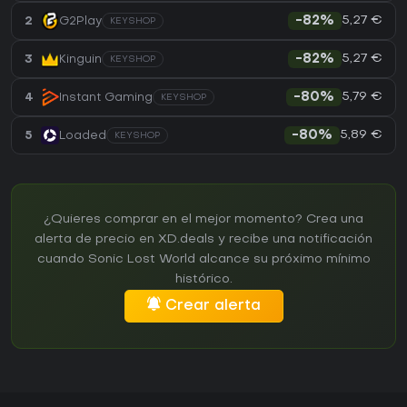
5,27 €
2
G2Play
-82%
KEYSHOP
5,27 €
3
Kinguin
-82%
KEYSHOP
5,79 €
4
Instant Gaming
-80%
KEYSHOP
5,89 €
5
Loaded
-80%
KEYSHOP
¿Quieres comprar en el mejor momento? Crea una
alerta de precio en XD.deals y recibe una notificación
cuando Sonic Lost World alcance su próximo mínimo
histórico.
Crear alerta