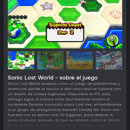
Sonic Lost World - sobre el juego
Sonic Lost World destaca como un juego de plataformas y
aventuras donde la acción a alta velocidad se fusiona con
un diseño de niveles ingenioso. Disponible en PC, esta
entrega sigue al icónico erizo azul mientras recorre el
continente flotante conocido como Lost Hex, enfrentándose
a un grupo de antagonistas llamado Deadly Six. Sonic une
fuerzas con su eterno rival, Dr. Eggman, para detener a
estas criaturas después de que se rebelen contra el doctor.
El juego pone énfasis en la exploración de terrenos