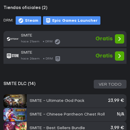
Tiendas oficiales (2)
DRM:
Steam
Epic Games Launcher
SMITE
Gratis
hace 21sem
DRM:
SMITE
Gratis
hace 26sem
DRM:
SMITE DLC (14)
VER TODO
SMITE - Ultimate God Pack
23,99 €
SMITE - Chinese Pantheon Chest Roll
N/A
SMITE - Best Sellers Bundle
3,99 €