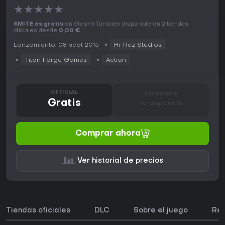
★
★
★
★
★
SMITE es gratis
en Steam! También disponible en 2 tiendas
oficiales desde
0,00 €
.
Lanzamiento: 08 sept 2015
Hi-Rez Studios
Titan Forge Games
Action
OFFICIAL
KEYSHOPS
Gratis
No disponible
Comprar ahora
Ver historial de precios
Tiendas oficiales
DLC
Sobre el juego
Req