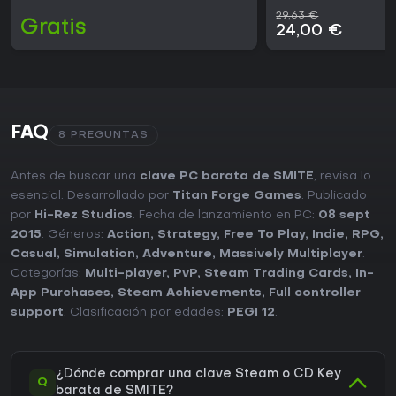
29,63 €
Gratis
24,00 €
FAQ
8 PREGUNTAS
Antes de buscar una
clave PC barata de SMITE
, revisa lo
esencial. Desarrollado por
Titan Forge Games
. Publicado
por
Hi-Rez Studios
. Fecha de lanzamiento en PC:
08 sept
2015
. Géneros:
Action
,
Strategy
,
Free To Play
,
Indie
,
RPG
,
Casual
,
Simulation
,
Adventure
,
Massively Multiplayer
.
Categorías:
Multi-player
,
PvP
,
Steam Trading Cards
,
In-
App Purchases
,
Steam Achievements
,
Full controller
support
. Clasificación por edades:
PEGI 12
.
¿Dónde comprar una clave Steam o CD Key
Q
barata de SMITE?