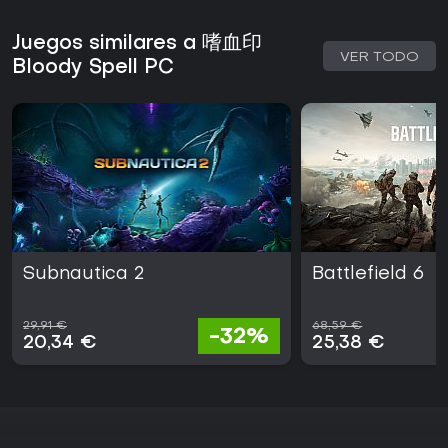
Juegos similares a 嗜血印
VER TODO
Bloody Spell PC
Subnautica 2
Battlefield 6
29,91 €
68,59 €
-32%
20,34 €
25,38 €