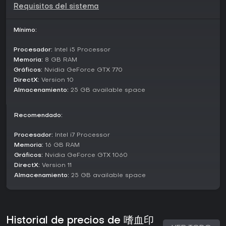
Requisitos del sistema
Key Features and Mechanics
La Void Legion actúa como fuerza antagónica principal,
Mínimo:
invadiendo sectas y impulsando la narrativa, mientras
mecánicas como ejecuciones de asesinato y uso del
Procesador:
Intel i5 Processor
entorno permiten estrategias en los combates.
Memoria:
8 GB RAM
Gráficos:
Nvidia GeForce GTX 770
Árboles de habilidades y mejoras de atributos para
DirectX:
Version 10
personajes y armas añaden profundidad, haciendo que las
Almacenamiento:
25 GB available space
decisiones influyan en el desarrollo de las peleas.
¿Merece la pena?
Recomendado:
Los jugadores destacan el combate como lo mejor del
juego, con reseñas que alaban su fluidez y diversidad,
Procesador:
Intel i7 Processor
aunque algunos mencionan fallos puntuales en el diseño
Memoria:
16 GB RAM
de niveles.
Gráficos:
Nvidia GeForce GTX 1060
DirectX:
Version 11
Si te gustan los RPG de acción con toque marcial y
prefieres una experiencia en solitario,
Bloody Spell
brinda
Almacenamiento:
25 GB available space
combates cautivadores que premian reflejos rápidos y
experimentación.
Las opiniones de 2025 siguen recomendándolo a fans del
Historial de precios de 嗜血印
gameplay acelerado, como una opción sólida para quien