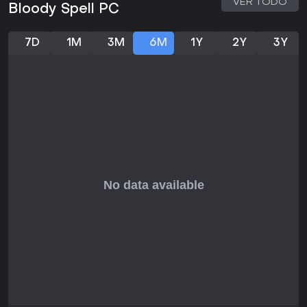
VER TODO
busca un título centrado en el combate sin multijugador
Bloody Spell PC
continuo.
7D
1M
3M
6M
1Y
2Y
3Y