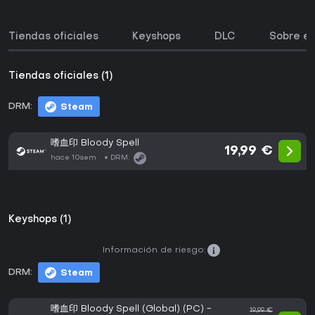
Tiendas oficiales
Keyshops
DLC
Sobre el
Tiendas oficiales (1)
DRM:
Steam
嗜血印 Bloody Spell
19,99 €
hace 10sem
DRM:
Keyshops (1)
Información de riesgo:
DRM:
Steam
嗜血印 Bloody Spell (Global) (PC) -
19,99 €