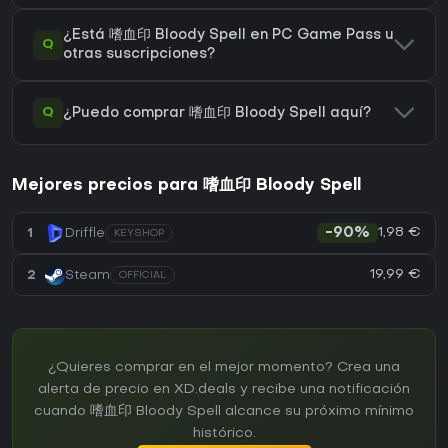
¿Está 嗜血印 Bloody Spell en PC Game Pass u
Q
otras suscripciones?
Q
¿Puedo comprar 嗜血印 Bloody Spell aquí?
Mejores precios para 嗜血印 Bloody Spell
1,98 €
1
Driffle
-90%
KEYSHOP
19,99 €
2
Steam
OFFICIAL
¿Quieres comprar en el mejor momento? Crea una
alerta de precio en XD.deals y recibe una notificación
cuando 嗜血印 Bloody Spell alcance su próximo mínimo
histórico.