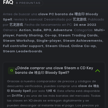
FAQ
8 PREGUNTAS
Antes de buscar una
clave PC barata de 嗜血印 Bloody
Spell
, revisa lo esencial. Desarrollado por
艺龙游戏
. Publicado
por
艺龙游戏
. Fecha de lanzamiento en PC:
26 ene 2022
.
Géneros:
Action
,
Indie
,
RPG
,
Adventure
. Categorías:
Multi-
player
,
Family Sharing
,
Co-op
,
Steam Trading Cards
,
Steam Workshop
,
Single-player
,
Steam Achievements
,
Full controller support
,
Steam Cloud
,
Online Co-op
,
Steam Leaderboards
.
¿Dónde comprar una clave Steam o CD Key
Q
barata de 嗜血印 Bloody Spell?
Gracias a nuestro comparador de precios y códigos de
descuento verificados, puedes comprar una
clave de 嗜血
印 Bloody Spell
por solo
1,98 €
. Esta oferta está disponible
en
Driffle
y es una de las más baratas del mercado. Todas
las claves en XD.deals se entregan digitalmente y se
pueden descargar al instante tras el pago. Los precios ya