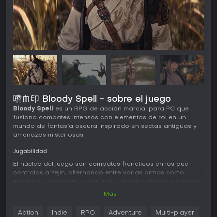
嗜血印 Bloody Spell - sobre el juego
Bloody Spell
es un RPG de acción marcial para PC que
fusiona combates intensos con elementos de rol en un
mundo de fantasía oscura inspirado en sectas antiguas y
amenazas misteriosas.
Jugabilidad
El núcleo del juego son combates frenéticos en los que
controlas a Yejin, alternando entre varias armas como
espadas y bastones, cada una con velocidades, potencias
y habilidades únicas para crear combos variados.
+Más
El combate es ágil y responde al instante, con énfasis en
Action
Indie
RPG
Adventure
Multi-player
esquivar, parar y encadenar ataques, potenciado por el