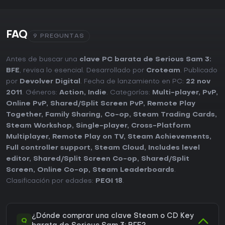
FAQ
9 PREGUNTAS
Antes de buscar una
clave PC barata de Serious Sam 3:
BFE
, revisa lo esencial. Desarrollado por
Croteam
. Publicado
por
Devolver Digital
. Fecha de lanzamiento en PC:
22 nov
2011
. Géneros:
Action
,
Indie
. Categorías:
Multi-player
,
PvP
,
Online PvP
,
Shared/Split Screen PvP
,
Remote Play
Together
,
Family Sharing
,
Co-op
,
Steam Trading Cards
,
Steam Workshop
,
Single-player
,
Cross-Platform
Multiplayer
,
Remote Play on TV
,
Steam Achievements
,
Full controller support
,
Steam Cloud
,
Includes level
editor
,
Shared/Split Screen Co-op
,
Shared/Split
Screen
,
Online Co-op
,
Steam Leaderboards
.
Clasificación por edades:
PEGI 18
.
¿Dónde comprar una clave Steam o CD Key
Q