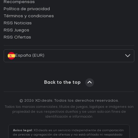
¿Cómo activar una CD Key de Steam?
Recompensas
¿Cómo activar una CD Key de Epic Games?
Política de privacidad
Términos y condiciones
¿Cómo activar una CD Key de GOG?
RSS Noticias
¿Cómo activar una CD Key de Ubisoft Connect?
RSS Juegos
¿Cómo activar una CD Key de EA App?
RSS Ofertas
¿Cómo activar una CD Key de Battle.net?
España (EUR)
Back to the top
© 2026 XD.deals. Todos los derechos reservados.
Todas las marcas comerciales, títulos de juegos, logotipos e imágenes son
propiedad de sus respectivos dueños y se usan solo con fines de
identificación e información.
Aviso legal:
XD.deals es un servicio independiente de comparación
de precios y agregación de ofertas y no está afiliado ni respaldado