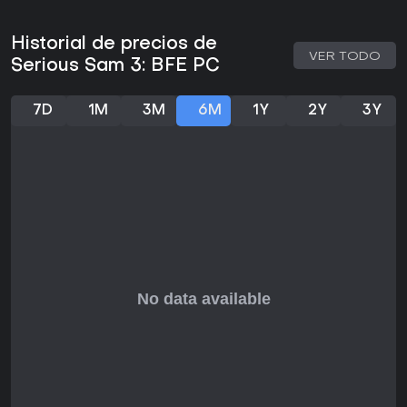
Para fans de los shooters en primera persona old-school
que priorizan la acción cruda sobre historia o realismo,
Historial de precios de
Serious Sam 3: BFE ofrece jugabilidad satisfactoria. Sus
VER TODO
Serious Sam 3: BFE PC
hordas masivas de enemigos y variedad de armas generan
momentos emocionantes, sobre todo en sesiones
cooperativas con amigos. La puntuación de 72 en Metacritic
7D
1M
3M
6M
1Y
2Y
3Y
refleja una sólida aprobación crítica, mientras que los
usuarios destacan frecuentemente su dificultad desafiante
y la rejugabilidad gracias a los mods.
Si buscas elementos estratégicos o profundidad narrativa,
puede resultar repetitivo, pero el soporte para contenido
personalizado y modos multijugador alarga su vida útil.
Disponible en PC sin costes adicionales más allá de la
compra base, es ideal para partidas rápidas o sesiones
largas, lo que lo convierte en una gran opción para
jugadores de acción que quieren desconectar de las
convenciones de los FPS modernos.