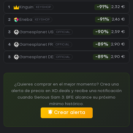
2,32 €
1
Kinguin
-91%
KEYSHOP
2,46 €
2
Eneba
-91%
KEYSHOP
2,59 €
3
Gamesplanet US
-90%
OFFICIAL
2,90 €
4
Gamesplanet FR
-89%
OFFICIAL
2,90 €
5
Gamesplanet DE
-89%
OFFICIAL
¿Quieres comprar en el mejor momento? Crea una
alerta de precio en XD.deals y recibe una notificación
cuando Serious Sam 3: BFE alcance su próximo
mínimo histórico.
Crear alerta