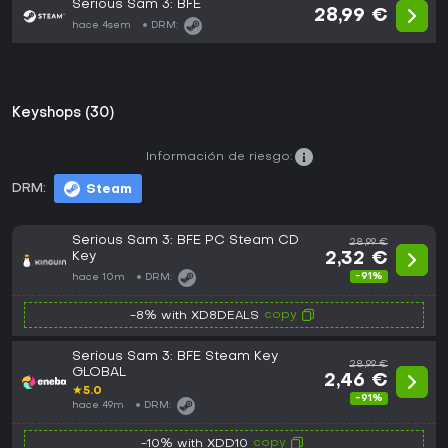
Serious Sam 3: BFE
28,99 €
hace 4sem
DRM:
Keyshops (30)
Información de riesgo:
DRM:
Steam
Serious Sam 3: BFE PC Steam CD
28,99 €
Key
2,32 €
-91%
hace 10m
DRM:
copy
-8% with XD8DEALS
Serious Sam 3: BFE Steam Key
28,99 €
GLOBAL
2,46 €
★
5.0
-91%
hace 49m
DRM:
copy
-10% with XDD10