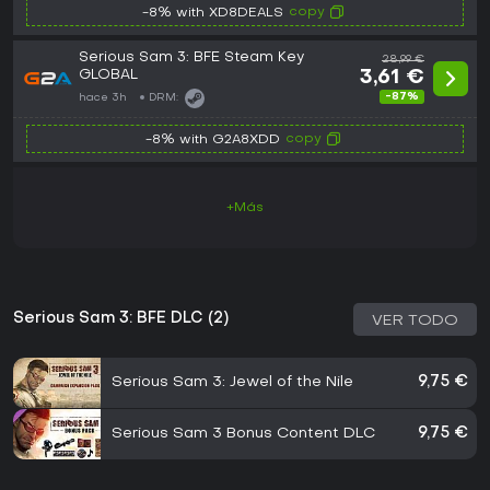
copy
-8% with XD8DEALS
Serious Sam 3: BFE Steam Key
28,99 €
GLOBAL
3,61 €
-87%
hace 3h
DRM:
copy
-8% with G2A8XDD
+Más
Serious Sam 3: BFE DLC (2)
VER TODO
Serious Sam 3: Jewel of the Nile
9,75 €
Serious Sam 3 Bonus Content DLC
9,75 €