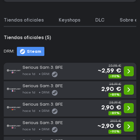
Tiendas oficiales
Keyshops
DLC
Sobre el
Tiendas oficiales (5)
DRM:
Steam
25,98 €
Serious Sam 3: BFE
~2,59 €
hace 1d
DRM:
-90%
28,99 €
Serious Sam 3: BFE
2,90 €
hace 1d
DRM:
-89%
28,99 €
Serious Sam 3: BFE
2,90 €
hace 1d
DRM:
-89%
29,15 €
Serious Sam 3: BFE
~2,90 €
hace 1d
DRM:
-90%