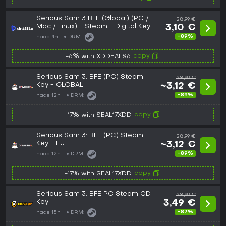
Serious Sam 3 BFE (Global) (PC /
28,99 €
Mac / Linux) - Steam - Digital Key
3,10 €
-89%
hace 4h
DRM:
copy
-6% with XDDEALS6
Serious Sam 3: BFE (PC) Steam
28,99 €
Key - GLOBAL
~3,12 €
-89%
hace 12h
DRM:
copy
-17% with SEAL17XDD
Serious Sam 3: BFE (PC) Steam
28,99 €
Key - EU
~3,12 €
-89%
hace 12h
DRM:
copy
-17% with SEAL17XDD
Serious Sam 3: BFE PC Steam CD
28,99 €
Key
3,49 €
-87%
hace 15h
DRM: