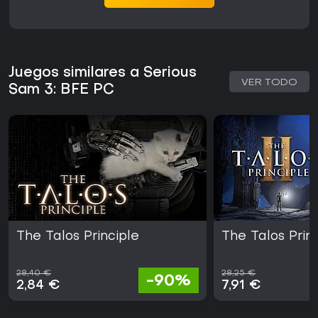
Juegos similares a Serious
VER TODO
Sam 3: BFE PC
The Talos Principle
The Talos Princ
28,40 €
28,25 €
-90%
2,84 €
7,91 €