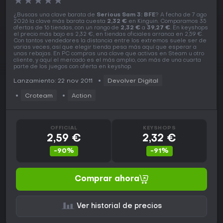
★
★
★
★
★
¿Buscas una clave barata de
Serious Sam 3: BFE
? A fecha de 7 ago
2026 la clave más barata cuesta
2,32 €
en Kinguin. Comparamos 35
ofertas de 16 tiendas, con un rango de
2,32 €
a
39,27 €
. En keyshops
el precio más bajo es 2,32 €, en tiendas oficiales arranca en 2,59 €.
Con tantos vendedores la distancia entre los extremos suele ser de
varias veces, así que elegir tienda pesa más aquí que esperar a
unas rebajas. En PC compras una clave que activas en Steam u otro
cliente, y aquí el mercado es el más amplio, con más de una cuarta
parte de los juegos con oferta en keyshop.
Lanzamiento: 22 nov 2011
Devolver Digital
Croteam
Action
OFFICIAL
KEYSHOPS
2,59 €
2,32 €
-90%
-91%
Comprar ahora
Ver historial de precios