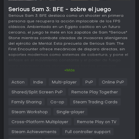
Serious Sam 3: BFE - sobre el juego
Serious Sam 3: BFE destaca como un shooter en primera
persona que recupera la acción implacable de los FPS
clásicos. Ambientado en un Egipto caótico en un futuro
cercano, el juego te mete en los zapatos de Sam "Serious"
Stone mientras combate oleadas de invasores alienígenas
del ejército de Mental. Esta precuela de Serious Sam: The
First Encounter ofrece mecánicas de disparo directas, sin
soportes modernos como sistemas de cobertura, y pone el
énfasis en el movimiento constante y el poder de fuego
para sobrevivir a las abrumadoras hordas enemigas.
+Más
Jugabilidad
Action
Indie
Multi-player
PvP
Online PvP
El núcleo del juego gira en torno a combates frenéticos
contra flujos interminables de enemigos extraños en
Shared/Split Screen PvP
Remote Play Together
amplias arenas. Empuñas un arsenal variado, desde un fusil
de asalto con mira y una escopeta de doble cañón hasta
Family Sharing
Co-op
Steam Trading Cards
una minigun y un cañón que dispara proyectiles
Steam Workshop
Single-player
incendiarios. Cambiar de armas en pleno combate mantiene
la fluidez, y puedes llevar todo el arsenal a la vez para
Cross-Platform Multiplayer
Remote Play on TV
máxima versatilidad. Las opciones cuerpo a cuerpo añaden
un toque brutal, permitiendo ejecuciones instantáneas
Steam Achievements
Full controller support
como arrancar un ojo enemigo o romper cuellos cuando se