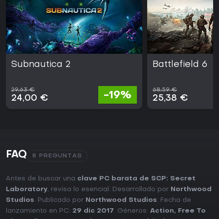
Subnautica 2
Battlefield 6
29,63 €
68,59 €
-19%
24,00 €
25,38 €
FAQ
8 PREGUNTAS
Antes de buscar una
clave PC barata de SCP: Secret
Laboratory
, revisa lo esencial. Desarrollado por
Northwood
Studios
. Publicado por
Northwood Studios
. Fecha de
lanzamiento en PC:
29 dic 2017
. Géneros:
Action
,
Free To