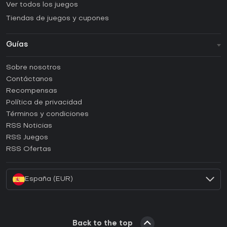
Ver todos los juegos
Tiendas de juegos y cupones
Guías
FAQ
Sobre nosotros
Guías y tutoriales
Contáctanos
¿Cómo activar una CD Key de Steam?
Recompensas
¿Cómo activar una CD Key de Epic Games?
Política de privacidad
Términos y condiciones
¿Cómo activar una CD Key de GOG?
RSS Noticias
¿Cómo activar una CD Key de Ubisoft Connect?
RSS Juegos
¿Cómo activar una CD Key de EA App?
RSS Ofertas
¿Cómo activar una CD Key de Battle.net?
España (EUR)
Back to the top