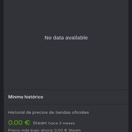
desarrollo desde febrero de 2026, que introduce mejoras
en el equilibrio de juego y funciones. Resulta ideal para
quienes disfrutan del terror multijugador asimétrico con
objetivos por roles, similar a títulos de supervivencia en
equipo pero con el trasfondo de la lore SCP.
Si te apasionan las partidas impredecibles, el banter por
chat de voz y la emoción de cazar o ser cazado en un
entorno lleno de lore, este título free para PC ofrece valor
duradero sin barreras de costo. Eso sí, puede resultar
intenso para jugadores casuales por su comunidad
competitiva y dependencia del trabajo en equipo.
Mínimo histórico
Historial de precios de tiendas oficiales
0,00 €
Steam
hace 5 meses
Precio más bajo ahora:
0,00 €
Steam