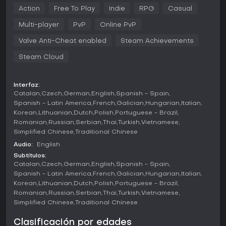
tratando de escapar con herramientas limitadas, o como un
Action
Free To Play
Indie
RPG
Casual
prisionero Class-D, buscando armas para huir. Los
Guardias de la Instalación defienden inicialmente contra las
Multi-player
PvP
Online PvP
amenazas hasta que llegan los refuerzos. El juego destaca
por la supervivencia, el trabajo en equipo y las traiciones,
Valve Anti-Cheat enabled
Steam Achievements
con mecánicas como activar Puertas Tesla para
Steam Cloud
electrocutar intrusos o sellar mamparos para cortar
caminos. Los jugadores también pueden detonar una ojiva
nuclear como último recurso para contener la brecha. El
combate incluye armas de fuego, habilidades de SCP y
Interfaz:
Catalan
Czech
German
English
Spanish - Spain
peligros ambientales, todo en un sitio laberíntico dividido en
zonas como Light Containment para las clases iniciales y
Spanish - Latin America
French
Galician
Hungarian
Italian
Heavy Containment para las anomalías.
Korean
Lithuanian
Dutch
Polish
Portuguese - Brazil
Romanian
Russian
Serbian
Thai
Turkish
Vietnamese
Las mecánicas fomentan interacciones dinámicas, donde
Simplified Chinese
Traditional Chinese
las clases humanas deben cooperar o competir para
Audio:
English
cumplir objetivos como evacuar o recontener. Las entidades
Subtítulos:
SCP, controlables por jugadores, tienen poderes únicos
Catalan
Czech
German
English
Spanish - Spain
para cazar a los demás, incorporando terror mediante
Spanish - Latin America
French
Galician
Hungarian
Italian
persecuciones y emboscadas. El motor Unity permite
Korean
Lithuanian
Dutch
Polish
Portuguese - Brazil
movimientos fluidos y chat de voz, lo que genera alianzas
tensas que cambian según los roles asignados en cada
Romanian
Russian
Serbian
Thai
Turkish
Vietnamese
ronda.
Simplified Chinese
Traditional Chinese
Modos de juego
Clasificación por edades