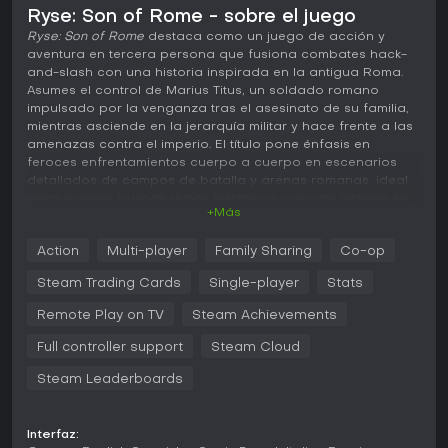
Ryse: Son of Rome - sobre el juego
Ryse: Son of Rome
destaca como un juego de acción y
aventura en tercera persona que fusiona combates hack-
and-slash con una historia inspirada en la antigua Roma.
Asumes el control de Marius Titus, un soldado romano
impulsado por la venganza tras el asesinato de su familia,
mientras asciende en la jerarquía militar y hace frente a las
amenazas contra el imperio. El título pone énfasis en
feroces enfrentamientos cuerpo a cuerpo en escenarios
detallados de campos de batalla y arenas romanas, ideal
para quienes buscan temas históricos y acción intensa en
+Más
distancias cortas.
Jugabilidad
Action
Multi-player
Family Sharing
Co-op
En
Ryse: Son of Rome
, el combate gira en torno a un sistema
Steam Trading Cards
Single-player
Stats
de espada y escudo donde el timing de bloqueos, esquivas
y golpes resulta clave para sobrevivir. Marius maneja un
Remote Play on TV
Steam Achievements
gladius para ataques rápidos y golpes potentes, usando su
Full controller support
Steam Cloud
escudo tanto para defenderse como para embestir a los
enemigos. Un medidor de foco se carga durante las peleas,
Steam Leaderboards
desbloqueando secuencias a cámara lenta que aumentan
el daño y otorgan ventajas tácticas. Las ejecuciones son
fundamentales: se activan con enemigos debilitados
Interfaz:
mediante prompts de botones para remates brutales que