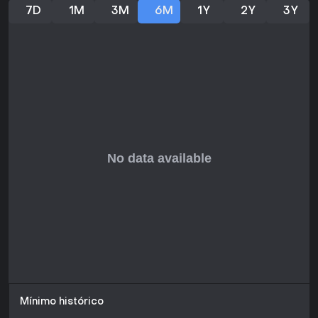
calidad cinematográfica y el combate fluido y satisfactorio.
7D
1M
3M
6M
1Y
2Y
3Y
Sin embargo, algunos critican la repetición de los combates
y el abuso de quick-time events. El modo multijugador
Colosseum sigue operativo, pero en 2026 tiene poca
actividad, lo que complica encontrar partidas sin amigos.
Sin actualizaciones recientes ni soporte continuo,
permanece en su versión de 2014 y se ofrece a precios
bajos. Si prefieres experiencias cortas y centradas en la
historia, y toleras algo de repetición, ofrece una partida
sólida; de lo contrario, títulos de acción más profundos
podrían gustarte más.
Mínimo histórico