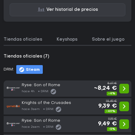
Ver historial de precios
Tiendas oficiales
Keyshops
Sobre el juego
Tiendas oficiales (7)
DRM:
Steam
8,67 €
Ryse: Son of Rome
~8,24 €
hace 4h
DRM:
-4%
18,49 €
Knights of the Crusades
9,39 €
hace 3sem
DRM:
-49%
9,99 €
Ryse: Son of Rome
9,49 €
hace 2sem
DRM:
-5%