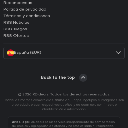
¿Cómo activar una CD Key de Steam?
Recompensas
¿Cómo activar una CD Key de Epic Games?
Política de privacidad
Términos y condiciones
¿Cómo activar una CD Key de GOG?
RSS Noticias
¿Cómo activar una CD Key de Ubisoft Connect?
RSS Juegos
¿Cómo activar una CD Key de EA App?
RSS Ofertas
¿Cómo activar una CD Key de Battle.net?
España (EUR)
Back to the top
© 2026 XD.deals. Todos los derechos reservados.
Todas las marcas comerciales, títulos de juegos, logotipos e imágenes son
propiedad de sus respectivos dueños y se usan solo con fines de
identificación e información.
Aviso legal:
XD.deals es un servicio independiente de comparación
de precios y agregación de ofertas y no está afiliado ni respaldado