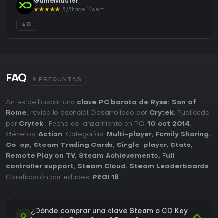
GameMaster
★
★
★
★
★
5/5
hace 12sem
0
▲
FAQ
9 PREGUNTAS
Antes de buscar una
clave PC barata de Ryse: Son of
Rome
, revisa lo esencial. Desarrollado por
Crytek
. Publicado
por
Crytek
. Fecha de lanzamiento en PC:
10 oct 2014
.
Géneros:
Action
. Categorías:
Multi-player
,
Family Sharing
,
Co-op
,
Steam Trading Cards
,
Single-player
,
Stats
,
Remote Play on TV
,
Steam Achievements
,
Full
controller support
,
Steam Cloud
,
Steam Leaderboards
.
Clasificación por edades:
PEGI 18
.
¿Dónde comprar una clave Steam o CD Key
Q