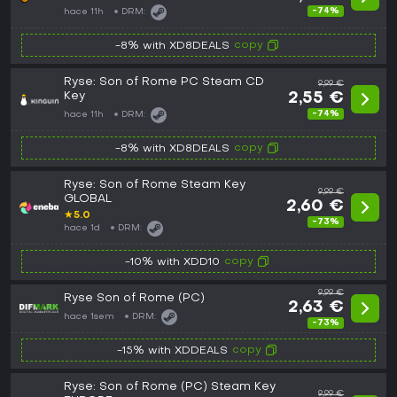
-74%
hace 11h
DRM:
copy
-8% with XD8DEALS
Ryse: Son of Rome PC Steam CD
9,99 €
Key
2,55 €
-74%
hace 11h
DRM:
copy
-8% with XD8DEALS
Ryse: Son of Rome Steam Key
9,99 €
GLOBAL
2,60 €
★
5.0
-73%
hace 1d
DRM:
copy
-10% with XDD10
9,99 €
Ryse Son of Rome (PC)
2,63 €
hace 1sem
DRM:
-73%
copy
-15% with XDDEALS
Ryse: Son of Rome (PC) Steam Key
9,99 €