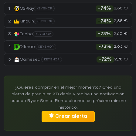
2,55 €
1
G2Play
-74%
KEYSHOP
2,55 €
2
Kinguin
-74%
KEYSHOP
2,60 €
3
Eneba
-73%
KEYSHOP
2,63 €
4
Difmark
-73%
KEYSHOP
2,78 €
5
Gameseal
-72%
KEYSHOP
¿Quieres comprar en el mejor momento? Crea una
alerta de precio en XD.deals y recibe una notificación
cuando Ryse: Son of Rome alcance su próximo mínimo
histórico.
Crear alerta