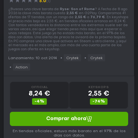
★
★
★
★
★
5.0
(1)
¿Buscas una clave barata de
Ryse: Son of Rome
? A fecha de 8 ago
2026 la clave más barata cuesta
2,55 €
en G2Play. Comparamos 41
ofertas de 17 tiendas, con un rango de
2,55 €
a
76,79 €
. En keyshops
el precio más bajo es 2,55 €, en tiendas oficiales arranca en 8,24 €.
Con tantos vendedores la distancia entre los extremos suele ser de
varias veces, así que elegir tienda pesa más aquí que esperar a
unas rebajas. Este juego ya ha estado más barato, en el 97% de los
días con datos. Una alerta de precio te avisará de la próxima bajada.
En PC compras una clave que activas en Steam u otro cliente, y aquí
el mercado es el más amplio, con más de una cuarta parte de los
juegos con oferta en keyshop.
Lanzamiento: 10 oct 2014
Crytek
Crytek
Action
OFFICIAL
KEYSHOPS
8,24 €
2,55 €
-4%
-74%
Comprar ahora
En tiendas oficiales, estuvo más barato en el 97% de los
días con datos.