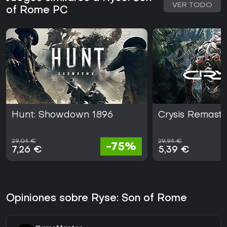
VER TODO
of Rome PC
Hunt: Showdown 1896
Crysis Remast
29,04 €
29,94 €
-75%
7,26 €
5,39 €
Opiniones sobre Ryse: Son of Rome