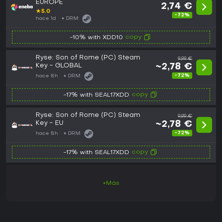
EUROPE
2,74 €
★
5.0
-72%
hace 1d
DRM:
copy
-10% with XDD10
Ryse: Son of Rome (PC) Steam
9,99 €
Key - GLOBAL
~2,78 €
-72%
hace 8h
DRM:
copy
-17% with SEAL17XDD
Ryse: Son of Rome (PC) Steam
9,99 €
Key - EU
~2,78 €
-72%
hace 8h
DRM:
copy
-17% with SEAL17XDD
+Más