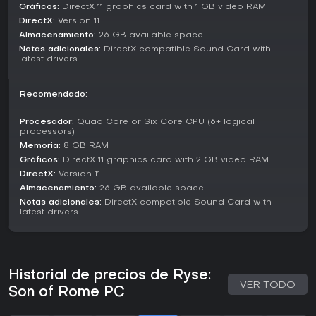
Gráficos:
DirectX 11 graphics card with 1 GB video RAM
desiertos. La personalización permite equipar distintas
DirectX:
Version 11
armaduras, armas y potenciadores para ajustar el equipo
de tu gladiador.
Almacenamiento:
26 GB available space
Notas adicionales:
DirectX compatible Sound Card with
Story and Setting
latest drivers
Ambientado en una versión alternativa de la Roma antigua
bajo el reinado de Nero, el juego entremezcla elementos
Recomendado:
históricos con drama ficticio. Marius se enfrenta a tribus
bárbaras de Britannia, lidiando con intrigas políticas y su
Procesador:
Quad Core or Six Core CPU (6+ logical
sed de venganza personal. Los escenarios recrean la
processors)
arquitectura y paisajes de la época, desde coliseos hasta
Memoria:
8 GB RAM
campamentos fronterizos, con modelos de personajes y
Gráficos:
DirectX 11 graphics card with 2 GB video RAM
animaciones detalladas gracias a tecnología de captura
DirectX:
Version 11
de movimiento.
Almacenamiento:
26 GB available space
¿Merece la pena?
Notas adicionales:
DirectX compatible Sound Card with
latest drivers
Ryse: Son of Rome
atrae a fans de juegos de acción
visualmente impactantes con fuerte énfasis narrativo, sobre
todo si te apasiona la historia romana. Los jugadores
elogian los gráficos como su gran fuerte, que envejecen
bien años después de su lanzamiento, con una campaña
Historial de precios de Ryse:
de unas seis a ocho horas. Las reseñas en plataformas
VER TODO
Son of Rome PC
como Steam son mayoritariamente positivas, con un 77% de
aprobación general de miles de usuarios, destacando su