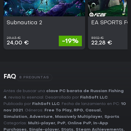
Subnautica 2
EA SPORTS FC
29,63 €
89,12 €
-19%
24,00 €
22,28 €
FAQ
8 PREGUNTAS
Antes de buscar una
clave PC barata de Russian Fishing
4
, revisa lo esencial. Desarrollado por
FishSoft LLC
.
Publicado por
FishSoft LLC
. Fecha de lanzamiento en PC:
10
nov 2021
. Géneros:
Free To Play
,
RPG
,
Casual
,
Simulation
,
Adventure
,
Massively Multiplayer
,
Sports
.
Categorías:
Multi-player
,
PvP
,
Online PvP
,
In-App
Purchases
,
Single-player
,
Stats
,
Steam Achievements
,