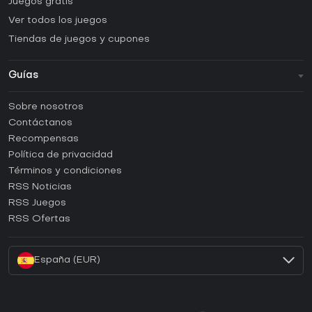
Juegos gratis
Ver todos los juegos
Tiendas de juegos y cupones
Guías
FAQ
Sobre nosotros
Guías y tutoriales
Contáctanos
¿Cómo activar una CD Key de Steam?
Recompensas
¿Cómo activar una CD Key de Epic Games?
Política de privacidad
Términos y condiciones
¿Cómo activar una CD Key de GOG?
RSS Noticias
¿Cómo activar una CD Key de Ubisoft Connect?
RSS Juegos
¿Cómo activar una CD Key de EA App?
RSS Ofertas
¿Cómo activar una CD Key de Battle.net?
España (EUR)