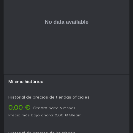
mediante actualizaciones garantiza contenido nuevo, ideal
para sesiones a largo plazo sin coste inicial. Quienes
prefieran acción frenética deberían buscar alternativas,
pero los fans de la simulación lo encontrarán muy
gratificante.
Mínimo histórico
Historial de precios de tiendas oficiales
0,00 €
Steam
hace 5 meses
Precio más bajo ahora:
0,00 €
Steam