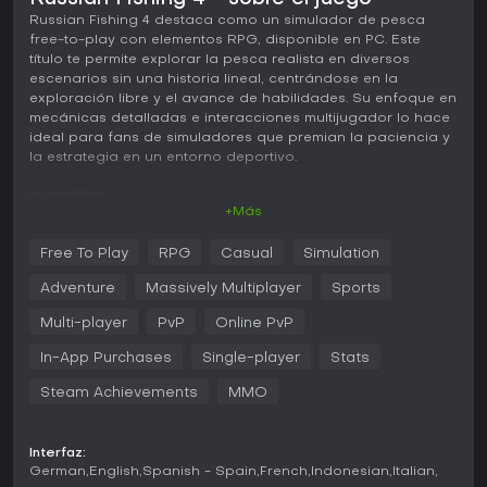
Russian Fishing 4 destaca como un simulador de pesca
free-to-play con elementos RPG, disponible en PC. Este
título te permite explorar la pesca realista en diversos
escenarios sin una historia lineal, centrándose en la
exploración libre y el avance de habilidades. Su enfoque en
mecánicas detalladas e interacciones multijugador lo hace
ideal para fans de simuladores que premian la paciencia y
la estrategia en un entorno deportivo.
Jugabilidad
+Más
En Russian Fishing 4, el núcleo del juego gira en torno a
elegir equipo, buscar buenos spots y capturar peces
Free To Play
RPG
Casual
Simulation
teniendo en cuenta factores ambientales. Dispones de
cientos de cañas, carretes y accesorios para apuntar a
Adventure
Massively Multiplayer
Sports
más de 230 especies, cuyas conductas varían según el
clima, la hora del día y otras condiciones. Te mueves
Multi-player
PvP
Online PvP
libremente por 18 embalses, pescando desde la orilla o en
In-App Purchases
Single-player
Stats
barca. El juego incluye técnicas reales como pesca al float,
de fondo, spinning y métodos marinos, todo recreado con
Steam Achievements
MMO
fidelidad para una experiencia auténtica.
El progreso pasa por subir de nivel habilidades
Interfaz:
especializadas, como fabricar señuelos o recolectar cebos,
German
English
Spanish - Spain
French
Indonesian
Italian
e incluso actividades relacionadas como cocinar. Los