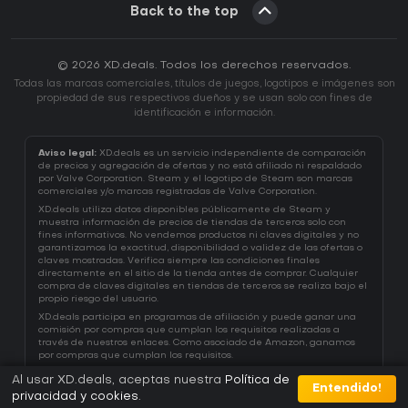
Back to the top
© 2026 XD.deals. Todos los derechos reservados.
Todas las marcas comerciales, títulos de juegos, logotipos e imágenes son
propiedad de sus respectivos dueños y se usan solo con fines de
identificación e información.
Aviso legal:
XD.deals es un servicio independiente de comparación
de precios y agregación de ofertas y no está afiliado ni respaldado
por Valve Corporation. Steam y el logotipo de Steam son marcas
comerciales y/o marcas registradas de Valve Corporation.
XD.deals utiliza datos disponibles públicamente de Steam y
muestra información de precios de tiendas de terceros solo con
fines informativos. No vendemos productos ni claves digitales y no
garantizamos la exactitud, disponibilidad o validez de las ofertas o
claves mostradas. Verifica siempre las condiciones finales
directamente en el sitio de la tienda antes de comprar. Cualquier
compra de claves digitales en tiendas de terceros se realiza bajo el
propio riesgo del usuario.
XD.deals participa en programas de afiliación y puede ganar una
comisión por compras que cumplan los requisitos realizadas a
través de nuestros enlaces. Como asociado de Amazon, ganamos
por compras que cumplan los requisitos.
Al usar XD.deals, aceptas nuestra
Política de
Entendido!
privacidad y cookies
.