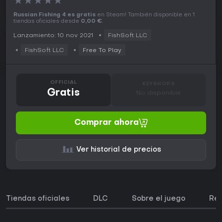
★
★
★
★
★
Russian Fishing 4 es gratis
en Steam! También disponible en 1
tiendas oficiales desde
0,00 €
.
Lanzamiento: 10 nov 2021
FishSoft LLC
FishSoft LLC
Free To Play
OFFICIAL
KEYSHOPS
Gratis
No disponible
Comprar ahora
Ver historial de precios
Tiendas oficiales
DLC
Sobre el juego
Req