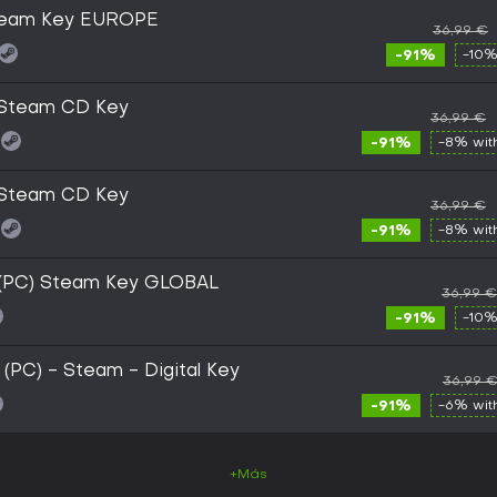
Steam Key EUROPE
36,99 €
-91%
-10%
 Steam CD Key
36,99 €
-91%
-8% wi
 Steam CD Key
36,99 €
-91%
-8% wi
(PC) Steam Key GLOBAL
36,99 €
-91%
-10%
 (PC) - Steam - Digital Key
36,99 
-91%
-6% wi
+Más