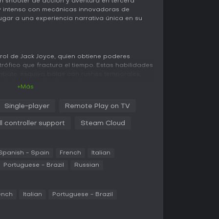
shooter de acción y aventura en tercera
y intenso con mecánicas innovadoras de
gar a una experiencia narrativa única en su
ol de Jack Joyce, quien obtiene poderes
rófico que fractura el tiempo. Estas habilidades
mbate: esquiva balas con rushes temporales,
de tiempo o desata explosiones temporales
+Más
 en tercera persona es ágil y combina tácticas de
vas potenciadas por estos poderes. La
Single-player
Remote Play on TV
os alterados por tartamudeos temporales, donde
zles o rutas alternativas. Los combates
ll controller support
Steam Cloud
 de estructuras que retroceden o saltan,
. Mejoras a tus habilidades se consiguen con
os niveles, permitiendo potenciar poderes
Spanish - Spain
French
Italian
ego.
Portuguese - Brazil
Russian
rrativas en puntos clave llamados junctions,
antagonista Paul Serene y eliges opciones que
 Esto impacta tanto en las secciones jugables
ench
Italian
Portuguese - Brazil
on intercalados, aumentando el replay value con