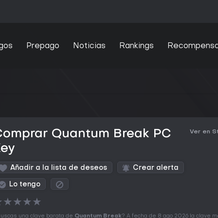
gos
Prepago
Noticias
Rankings
Recompens
Comprar Quantum Break PC
Ver en 
Key
Añadir a la lista de deseos
Crear alerta
Lo tengo
★
★
★
★
★
uscas una clave barata de
Quantum Break
? A fecha de 8 ago 2026 la clave 