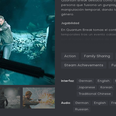
Quantum Break destaca como un 
persona que fusiona un gunpla
manipulación temporal, dando lu
género.
Jugabilidad
En Quantum Break tomas el contr
temporales tras un evento catast
son el núcleo del sistema de co
congela enemigos con paradas 
para eliminar grupos. El tiroteo
cobertura con maniobras agresi
Action
Family Sharing
exploración te lleva por entorn
momentos congelados generan pu
Steam Achievements
Fu
aumentan en escala, con fondos
exigiendo adaptaciones rápidas
coleccionables repartidos por l
Interfaz:
German
English
específicos según tu estilo de ju
Japanese
Korean
El juego incorpora decisiones na
Traditional Chinese
donde controlas brevemente al 
cambian el rumbo de la historia.
Audio:
German
English
Fr
como en los episodios live-acti
ramificaciones.
Russian