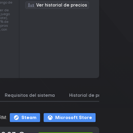
rango de
Ver historial de precios
ser de
 juego
ate),
92% de
mpras
, con
Requisitos del sistema
Historial de precios
Ju
RM:
Steam
Microsoft Store