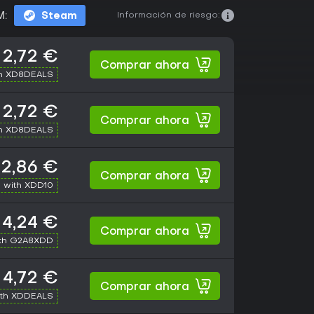
Información de riesgo:
M:
Steam
2,72 €
Comprar ahora
th XD8DEALS
2,72 €
Comprar ahora
th XD8DEALS
2,86 €
Comprar ahora
 with XDD10
4,24 €
Comprar ahora
th G2A8XDD
4,72 €
Comprar ahora
ith XDDEALS