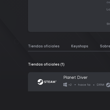
de
La
S
Tiendas oficiales
Keyshops
Sobre
Tiendas oficiales (1)
Planet Diver
hace 1a
+2
DRM: