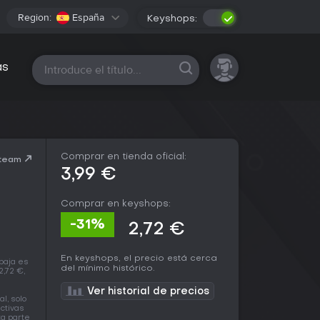
Region:
España
Keyshops:
Todas las plataformas
as
Comprar en tienda oficial:
Steam
3,99 €
Comprar en keyshops:
-31%
2,72 €
En keyshops, el precio está cerca
baja es
del mínimo histórico.
2,72 €,
Ver historial de precios
l, solo
ctivas
ta parte