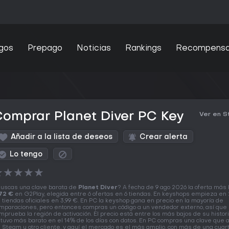
gos
Prepago
Noticias
Rankings
Recompens
omprar Planet Diver PC Key
Ver en 
Añadir a la lista de deseos
Crear alerta
Lo tengo
★
★
★
★
★
uscas una clave barata de
Planet Diver
? A fecha de 9 ago 2026 la oferta más 
72 €
en G2Play, elegida entre 6 ofertas en 6 tiendas. En keyshops empieza en 
 tiendas oficiales en 3,99 €. En PC la keyshop gana en precio en la mayoría de
mparaciones, pero entonces compras un código a un vendedor externo, así que
mprueba la región de activación. El precio está entre los más bajos de su historia
tuvo más barato en el 14% de los días con datos. En PC compras una clave que a
 Steam u otro cliente, y aquí el mercado es el más amplio, con más de una cuar