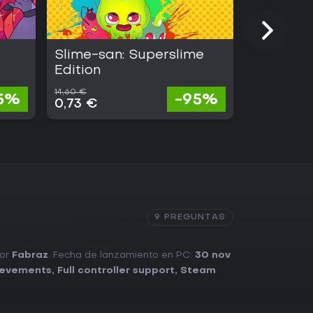
Slime-san: Superslime
Slime-san
Edition
Kraken
14,60 €
3,90 €
5%
-95%
0,73 €
0,78 €
9 PREGUNTAS
por
Fabraz
. Fecha de lanzamiento en PC:
30 nov
ievements
,
Full controller support
,
Steam