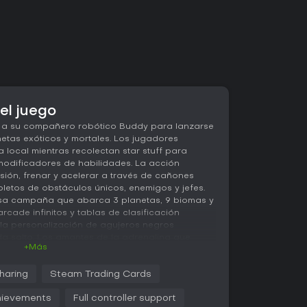
 el juego
e a su compañero robótico Buddy para lanzarse
etas exóticos y mortales. Los jugadores
 local mientras recolectan star stuff para
odificadores de habilidades. La acción
isión, frenar y acelerar a través de cañones
etos de obstáculos únicos, enemigos y jefes.
nsa campaña que abarca 3 planetas, 9 biomas y
cade infinitos y tablas de clasificación
y la personalización de agujeros negros
a salto. Los amantes de la adrenalina que
+Más
 y retos afilados llevarán sus límites al extremo
 habilidad.
haring
Steam Trading Cards
ievements
Full controller support
?