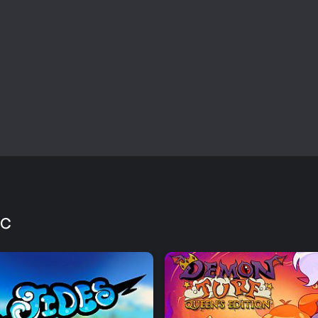
Are you ready to tackle the vas
intergalactic chasm diver? Yeah,
FROM FABRAZ: THE MAKERS O
Cannon Crasha, done in collab
strategy title for iOs & Android.
Apple numerous times, while app
IGN, Kotaku, TUAW and more.
The Wild Wild Pixel was an adv
10.000$ on kickstarter. It was fe
RockPaperShotgun and Adventu
PC