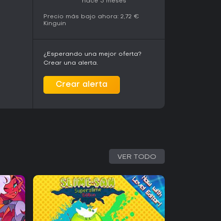
hace 5 meses
tness of space and become the raddest,
 of course you are! Get diving!
Precio más bajo ahora:
2,72 €
Kinguin
F CANNON CRASHA AND WILD WILD PIXEL
oration with Gango Games, was an action-
¿Esperando una mejor oferta?
 It acclaimed critical success and was featured by
Crear una alerta.
earing on countless renowned sites including
Crear alerta
enture game for Mac & PC and raised over
atured by acclaimed sites such as
reGamers.
VER TODO