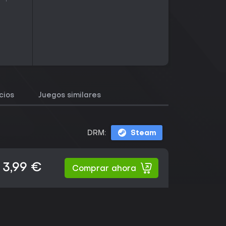
cios
Juegos similares
DRM:
Steam
3,99 €
Comprar ahora