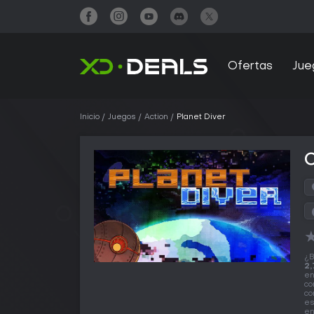
Ofertas
Jue
Inicio
Juegos
Action
Planet Diver
C
¿B
2,
en
co
co
es
en