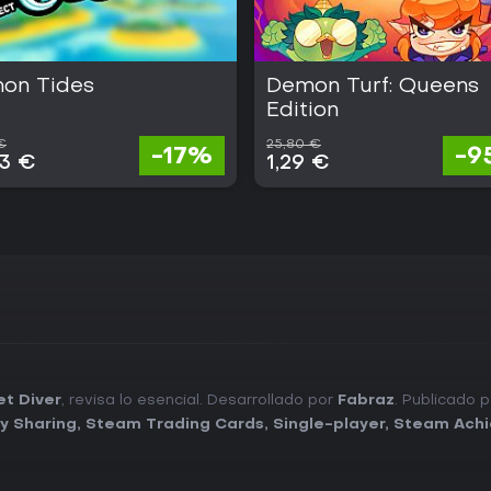
on Tides
Demon Turf: Queens
Edition
€
25,80 €
-17%
-9
23 €
1,29 €
et Diver
, revisa lo esencial. Desarrollado por
Fabraz
. Publicado 
y Sharing
,
Steam Trading Cards
,
Single-player
,
Steam Ach