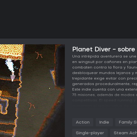
Planet Diver - sobre
Una intrépida aventurera se un
en wingsuit por cañones en plan
combaten contra la flora y fauna
desbloquear mundos lejanos y m
trepidante exige evitar con prec
generados proceduralmente, repl
Este indie cuenta con una exte
75 misiones, además de modos ar
competitivas. El speed running 
aumentan el replay value de cad
dominen reflejos a alta velocidad
en esta prueba intergaláctica de
Action
Indie
Family S
Single-player
Steam Ach
WHAT IS PLANET DIVER ABOUT