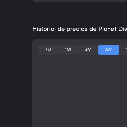
Historial de precios de Planet Di
7D
1M
3M
6M