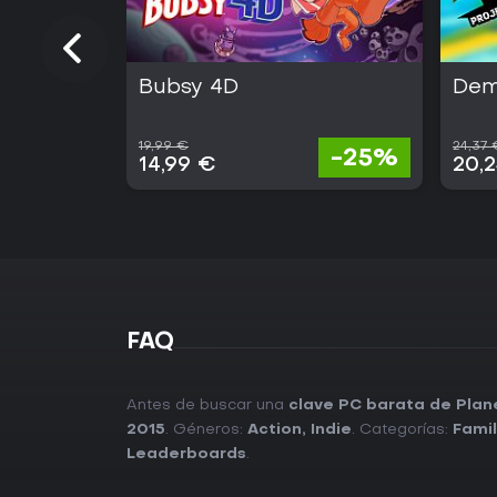
Bubsy 4D
Dem
19,99 €
24,37 
-25%
14,99 €
20,
FAQ
Antes de buscar una
clave PC barata de Plan
2015
. Géneros:
Action
,
Indie
. Categorías:
Famil
Leaderboards
.