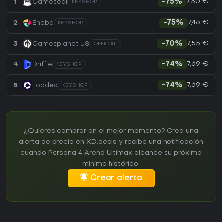
7,30 €
1
Gameseal
-75%
KEYSHOP
7,46 €
2
Eneba
-75%
KEYSHOP
7,55 €
3
Gamesplanet US
-70%
OFFICIAL
7,69 €
4
Driffle
-74%
KEYSHOP
7,69 €
5
Loaded
-74%
KEYSHOP
¿Quieres comprar en el mejor momento? Crea una
alerta de precio en XD.deals y recibe una notificación
cuando Persona 4 Arena Ultimax alcance su próximo
mínimo histórico.
Crear alerta