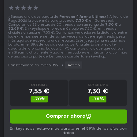
★
★
★
★
★
¿Buscas una clave barata de
Persona 4 Arena Ultimax
? A fecha de
9 ago 2026 la clave más barata cuesta
7,30 €
en Gameseal.
Comparamos 33 ofertas de 20 tiendas, con un rango de
7,30 €
a
32,68 €
. En keyshops el precio más bajo es 7,30 €, en tiendas
oficiales arranca en 7,55 €. Con tantos vendedores la distancia entre
los extremos suele ser de varias veces, así que elegir tienda pesa
más aquí que esperar a unas rebajas. Este juego ya ha estado más
barato, en el 89% de los días con datos. Una alerta de precio te
avisará de la próxima bajada. En PC compras una clave que activas
en Steam u otro cliente, y aquí el mercado es el más amplio, con más
de una cuarta parte de los juegos con oferta en keyshop.
Lanzamiento: 16 mar 2022
Action
OFFICIAL
KEYSHOPS
7,55 €
7,30 €
-70%
-75%
Comprar ahora
En keyshops, estuvo más barato en el 89% de los días con
datos.