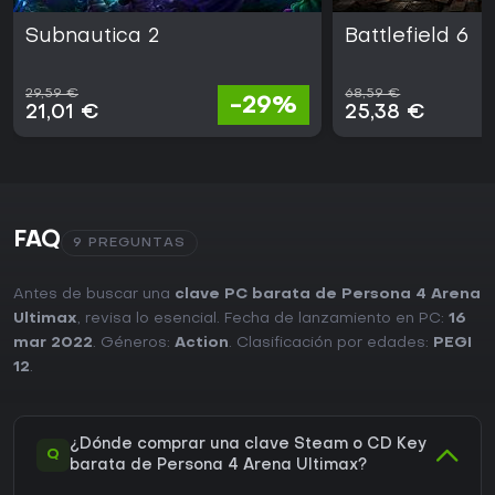
Subnautica 2
Battlefield 6
29,59 €
68,59 €
-29%
21,01 €
25,38 €
FAQ
9 PREGUNTAS
Antes de buscar una
clave PC barata de Persona 4 Arena
Ultimax
, revisa lo esencial. Fecha de lanzamiento en PC:
16
mar 2022
. Géneros:
Action
. Clasificación por edades:
PEGI
12
.
¿Dónde comprar una clave Steam o CD Key
Q
barata de Persona 4 Arena Ultimax?