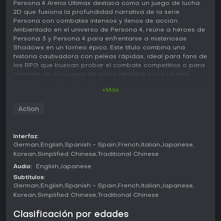
Persona 4 Arena Ultimax destaca como un juego de lucha
2D que fusiona la profundidad narrativa de la serie
Persona con combates intensos y llenos de acción.
Ambientado en el universo de Persona 4, reúne a héroes de
Persona 3 y Persona 4 para enfrentarse a misteriosas
Shadows en un torneo épico. Este título combina una
historia cautivadora con peleas rápidas, ideal para fans de
los RPG que buscan probar el combate competitivo o para
amantes de los juegos de lucha atraídos por su trama
centrada en los personajes.
+Más
Jugabilidad
Action
El núcleo del juego se basa en combates uno contra uno,
donde controlas personajes con movesets únicos,
potenciados por Personas invocables que aportan ataques
Interfaz:
y habilidades extra. El combate prioriza el timing y la
German
English
Spanish - Spain
French
Italian
Japanese
estrategia, con mecánicas como auto-combos para
Korean
Simplified Chinese
Traditional Chinese
facilitar el acceso, bursts para escapar de la presión y
status ailments que cambian la dinámica de la pelea. Las
Audio:
English
Japanese
versiones Shadow de los personajes traen estilos agresivos
Subtítulos:
con uso ilimitado de Personas, pero sin bursts, lo que
German
English
Spanish - Spain
French
Italian
Japanese
añade variedad a los enfrentamientos. El sistema premia la
Korean
Simplified Chinese
Traditional Chinese
ejecución precisa, desde ataques ligeros y pesados hasta
movimientos especiales que consumen medidor para
Clasificación por edades
finishers devastadores.