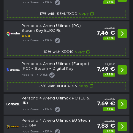
-75%
hace 2sem
DRM:
copy
-17% with SEAL17XDD
Persona 4 Arena Ultimax (PC)
29,99 €
Steam Key EUROPE
7,46 €
★
5.0
-75%
hace 5sem
DRM:
copy
-10% with XDD10
Persona 4 Arena Ultimax (Europe)
29,99 €
(PC) - Steam - Digital Key
7,69 €
-74%
hace 1d
DRM:
copy
-6% with XDDEALS6
Persona 4 Arena Ultimax PC (EU &
29,99 €
UK)
7,69 €
-74%
hace 3sem
DRM:
Persona 4 Arena Ultimax EU Steam
29,99 €
CD Key
7,83 €
-73%
hace 3sem
DRM: