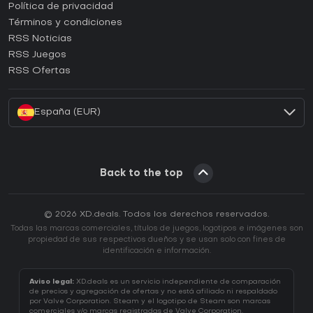
¿Cómo activar una CD Key de Epic Games?
Política de privacidad
Términos y condiciones
¿Cómo activar una CD Key de GOG?
RSS Noticias
¿Cómo activar una CD Key de Ubisoft Connect?
RSS Juegos
¿Cómo activar una CD Key de EA App?
RSS Ofertas
¿Cómo activar una CD Key de Battle.net?
España (EUR)
Back to the top
© 2026 XD.deals. Todos los derechos reservados.
Todas las marcas comerciales, títulos de juegos, logotipos e imágenes son
propiedad de sus respectivos dueños y se usan solo con fines de
identificación e información.
Aviso legal:
XD.deals es un servicio independiente de comparación
de precios y agregación de ofertas y no está afiliado ni respaldado
por Valve Corporation. Steam y el logotipo de Steam son marcas
comerciales y/o marcas registradas de Valve Corporation.