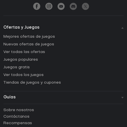
Ofertas y Juegos
Mejores ofertas de juegos
Nuevas ofertas de juegos
Ver todas las ofertas
Juegos populares
Juegos gratis
Ver todos los juegos
Tiendas de juegos y cupones
Guías
FAQ
Sobre nosotros
Guías y tutoriales
Contáctanos
¿Cómo activar una CD Key de Steam?
Recompensas