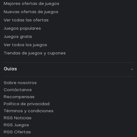
Mejores ofertas de juegos
Nuevas ofertas de juegos
Ver todas las ofertas
Juegos populares
Juegos gratis
Ver todos los juegos
Tiendas de juegos y cupones
Guías
FAQ
Sobre nosotros
Guías y tutoriales
Contáctanos
¿Cómo activar una CD Key de Steam?
Recompensas
¿Cómo activar una CD Key de Epic Games?
Política de privacidad
Términos y condiciones
¿Cómo activar una CD Key de GOG?
RSS Noticias
¿Cómo activar una CD Key de Ubisoft Connect?
RSS Juegos
¿Cómo activar una CD Key de EA App?
RSS Ofertas
¿Cómo activar una CD Key de Battle.net?