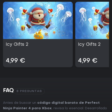
para propietarios de consolas que buscan un título de
acción y puzles directo con soporte de resolución moderna.
La incorporación de la chica robot y la mayor variedad de
trampas aportan suficiente novedad para diferenciarlo de
las entregas anteriores de la serie, manteniendo al mismo
tiempo un punto de entrada accesible. Los
completacionistas encontrarán valor en resolver cada nivel
a fondo, ya que las consecuencias visuales de los errores
fomentan la experimentación dentro de una experiencia
Icy Gifts 2
Icy Gifts 2
contenida. Si este estilo de puzles de cuadrícula basados
en deslizamiento te resulta atractivo, el juego ofrece un
desafío constante sin complejidades innecesarias.
4,99 €
4,99 €
FAQ
8 PREGUNTAS
Antes de buscar un
código digital barato de Perfect
Ninja Painter 4 para Xbox
, revisa lo esencial. Desarrollado