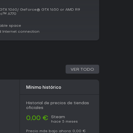
os jugadores en solitario podrían encontrarlo
 para grupos o fans del competitivo, el meta en
TX 1060/ GeForce® GTX 1650 or AMD R9
o mantienen adictivo.
rc™ A770
able space
Internet connection
VER TODO
Mínimo histórico
Historial de precios de tiendas
oficiales
Steam
0,00 €
hace 5 meses
Precio más bajo ahora:
0,00 €