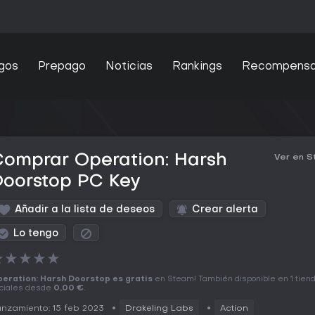
gos
Prepago
Noticias
Rankings
Recompens
Comprar Operation: Harsh
Ver en 
Doorstop PC Key
Añadir a la lista de deseos
Crear alerta
Lo tengo
★
★
★
★
★
eration: Harsh Doorstop es gratis
en Steam! También disponible en 1 tien
iciales desde
0,00 €
.
nzamiento: 15 feb 2023
Drakeling Labs
Action