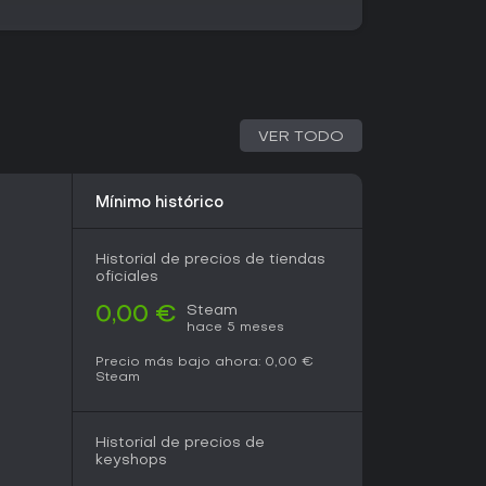
comunidad mantiene el contenido fresco, con
evos que reinventan la experiencia base.
en funciones y añaden novedades como
y herramientas de edición de misiones. La
s jugadores garantiza que el título evolucione
ciclo de desarrollo activo.
VER TODO
rs con un toque sandbox, Operation: Harsh
Mínimo histórico
 más aún al ser gratis para siempre. La
ayoritariamente positiva, con un 71% de
ñas en inglés, y un 83% reciente entre cientos
Historial de precios de tiendas
oficiales
er estratégico o entusiastas de los mods, con
Steam
0,00 €
hace 5 meses
es comunitarias. Si buscas acción frenética,
ctualizaciones constantes y su acceso gratuito
Precio más bajo ahora:
0,00 €
 riesgos para amantes del gameplay táctico.
Steam
Historial de precios de
keyshops