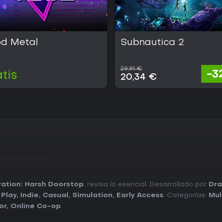
od Metal
Subnautica 2
29,91 €
-3
tis
20,34 €
ation: Harsh Doorstop
, revisa lo esencial. Desarrollado por
Dra
 Play
,
Indie
,
Casual
,
Simulation
,
Early Access
. Categorías:
Mul
or
,
Online Co-op
.