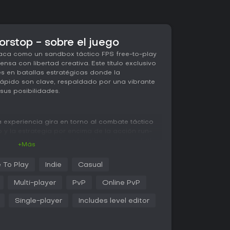
rstop - sobre el juego
aca como un sandbox táctico FPS free-to-play
ensa con libertad creativa. Este título exclusivo
s en batallas estratégicas donde la
rápido son clave, respaldado por una vibrante
us posibilidades.
a experiencia gira en torno al combate táctico
o y la estrategia por encima de la acción run-
ipan en guerra combinada, alternando combates
+Más
amplios campos de batalla. Un mecánica
o de fortificaciones, con el que los equipos
 To Play
Indie
Casual
 y líneas de suministros para defender
 la batalla.
Multi-player
PvP
Online PvP
on opciones de voz integradas como chat local
Single-player
Includes level editor
 de escuadra para tácticas de grupo reducido
egia general. El juego premia la planificación
resión con armas como la M240B o convoyes