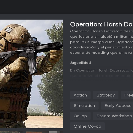
Operation: Harsh Doo
Operation: Harsh Doorstop dest
que fusiona simulación militar int
para PC sumerge a los jugadore
coordinación y el pensamiento 
escena de modding que amplía s
Jugabilidad
En Operation: Harsh Doorstop, l
que prioriza el trabajo en equip
and-gun. Los jugadores partic
de infantería con vehículos en 
destacada es el sistema dinámic
Action
Strategy
Free
erigen sacos de arena, barreras
posiciones y cambiar el rumbo de
Simulation
Early Access
La comunicación es esencial, c
Co-op
Steam Workshop
para aliados cercanos, canales
y líneas de mando para la estrat
Online Co-op
meticulosa, como fuego de sup