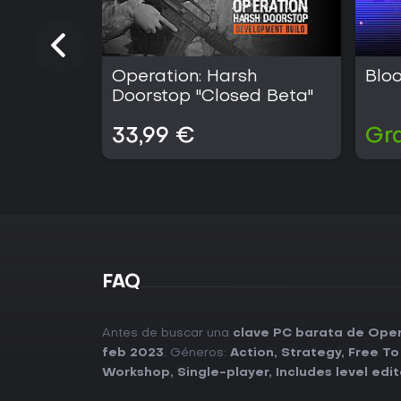
Operation: Harsh
Blo
Doorstop "Closed Beta"
33,99 €
Gra
FAQ
Antes de buscar una
clave PC barata de Oper
feb 2023
. Géneros:
Action
,
Strategy
,
Free To
Workshop
,
Single-player
,
Includes level edit