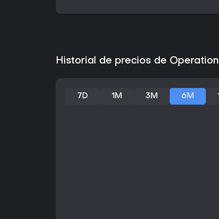
Historial de precios de Operatio
7D
1M
3M
6M