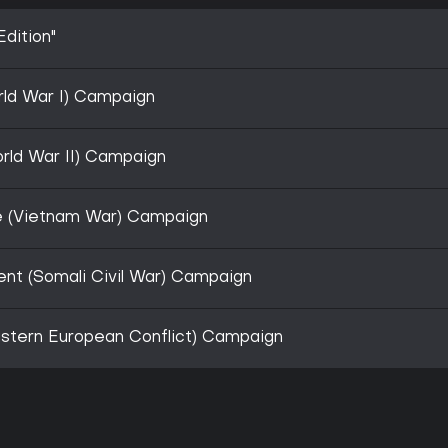
dition"
rld War I) Campaign
orld War II) Campaign
ne (Vietnam War) Campaign
ent (Somali Civil War) Campaign
astern European Conflict) Campaign