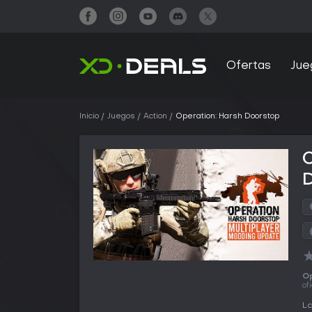
Ofertas
Jue
Inicio
Juegos
Action
Operation: Harsh Doorstop
Op
of
La