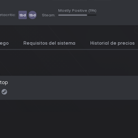
Mostly Positive
(19k)
tacritic:
tbd
tbd
Steam:
uego
Requisitos del sistema
Historial de precios
stop