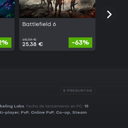
Battlefield 6
EA SPOR
68,59 €
68,91 €
2%
-63%
25,38 €
22,74 €
8 PREGUNTAS
keling Labs
. Fecha de lanzamiento en PC:
15
ti-player
,
PvP
,
Online PvP
,
Co-op
,
Steam