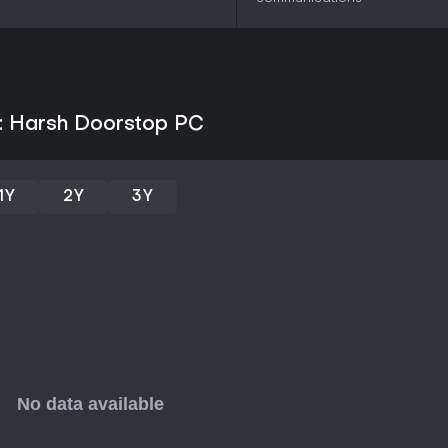
Este enfoque impulsado por la 
conversiones totales o mapas nu
Actualizaciones regulares pul
jugabilidad vehicular ampliada 
prioridad en las opiniones de lo
con el feedback, sosteniendo un 
n: Harsh Doorstop PC
¿Merece la pena?
Si te gustan los tactical shoote
1Y
2Y
3Y
Doorstop ofrece un valor sólido,
recepción de los jugadores es m
favorable en más de 10.000 rese
de usuarios.
Es ideal para fans del multiplay
rejugabilidad gracias a creacion
puede parecer lento, pero las a
lo convierten en una prueba sin