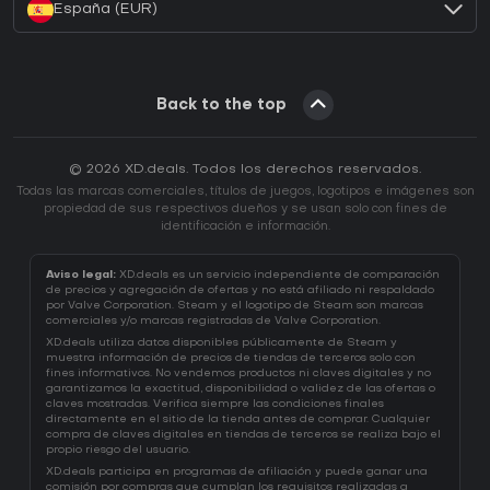
España (EUR)
Back to the top
© 2026 XD.deals. Todos los derechos reservados.
Todas las marcas comerciales, títulos de juegos, logotipos e imágenes son
propiedad de sus respectivos dueños y se usan solo con fines de
identificación e información.
Aviso legal:
XD.deals es un servicio independiente de comparación
de precios y agregación de ofertas y no está afiliado ni respaldado
por Valve Corporation. Steam y el logotipo de Steam son marcas
comerciales y/o marcas registradas de Valve Corporation.
XD.deals utiliza datos disponibles públicamente de Steam y
muestra información de precios de tiendas de terceros solo con
fines informativos. No vendemos productos ni claves digitales y no
garantizamos la exactitud, disponibilidad o validez de las ofertas o
claves mostradas. Verifica siempre las condiciones finales
directamente en el sitio de la tienda antes de comprar. Cualquier
compra de claves digitales en tiendas de terceros se realiza bajo el
propio riesgo del usuario.
XD.deals participa en programas de afiliación y puede ganar una
comisión por compras que cumplan los requisitos realizadas a