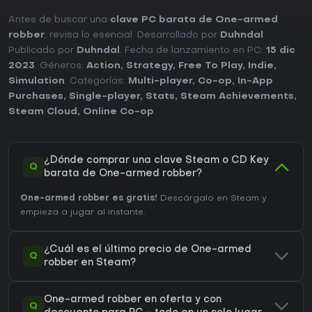
Antes de buscar una
clave PC barata de One-armed
robber
, revisa lo esencial. Desarrollado por
Duhndal
.
Publicado por
Duhndal
. Fecha de lanzamiento en PC:
15 dic
2023
. Géneros:
Action
,
Strategy
,
Free To Play
,
Indie
,
Simulation
. Categorías:
Multi-player
,
Co-op
,
In-App
Purchases
,
Single-player
,
Stats
,
Steam Achievements
,
Steam Cloud
,
Online Co-op
.
¿Dónde comprar una clave Steam o CD Key
Q
barata de One-armed robber?
One-armed robber es gratis!
Descárgalo en Steam y
empieza a jugar al instante.
¿Cuál es el último precio de One-armed
Q
robber en Steam?
One-armed robber en oferta y con
Q