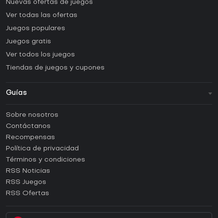
Nuevas ofertas de juegos
Ver todas las ofertas
Juegos populares
Juegos gratis
Ver todos los juegos
Tiendas de juegos y cupones
Guías
FAQ
Sobre nosotros
Guías y tutoriales
Contáctanos
¿Cómo activar una CD Key de Steam?
Recompensas
¿Cómo activar una CD Key de Epic Games?
Política de privacidad
Términos y condiciones
¿Cómo activar una CD Key de GOG?
RSS Noticias
¿Cómo activar una CD Key de Ubisoft Connect?
RSS Juegos
¿Cómo activar una CD Key de EA App?
RSS Ofertas
¿Cómo activar una CD Key de Battle.net?