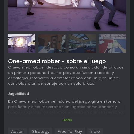
One-armed robber - sobre el juego
One-armed robber destaca como un simulador de atracos
en primera persona free-to-play que fusiona acción y
estrategia, retándote a cometer robos con un giro único:
controlas a un personaje con un solo brazo.
Jugabilidad
En One-armed robber, el núcleo del juego gira en torno a
planificar y ejecutar atracos en lugares como bancos y
tiendas. Exploras los entornos en vista en primera persona,
lidiando con la desventaja de tener un solo brazo, que
+Más
impacta en el manejo de armas, herramientas y botín. Las
mecánicas de sigilo te permiten colarte o eliminar guardias
Action
Strategy
Free To Play
Indie