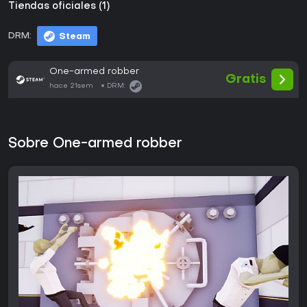
Tiendas oficiales (1)
DRM:
Steam
One-armed robber
Gratis
hace 21sem
DRM:
Sobre One-armed robber