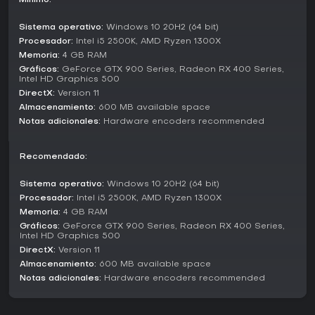
Mínimo:
vídeos en el disco duro para editarlos o compartirlos
después, con calidad alta y sin cortes.
Sistema operativo:
Windows 10 20H2 (64 bit)
Procesador:
Intel i5 2500K, AMD Ryzen 1300X
Studio Mode ofrece un área de previsualización para
Memoria:
4 GB RAM
probar escenas y fuentes antes de ir en directo, con ajustes
fuera de antena. Multiview da una visión general de hasta
Gráficos:
GeForce GTX 900 Series, Radeon RX 400 Series,
Intel HD Graphics 500
ocho escenas para transiciones rápidas con un clic. Estos
DirectX:
Version 11
modos se integran a la perfección, con hotkeys para
silenciar audio o iniciar streams.
Almacenamiento:
600 MB available space
Notas adicionales:
Hardware encoders recommended
Features and Updates
Hasta 2026, OBS Studio sigue en desarrollo activo con
Recomendado:
funciones como filtros de audio avanzados e integraciones
de plugins que potencian las configuraciones de streaming.
Sistema operativo:
Windows 10 20H2 (64 bit)
La comunidad elogia su calidad de audio y ajustes
Procesador:
Intel i5 2500K, AMD Ryzen 1300X
precisos, ideal para resultados pro sin gastar un euro.
Memoria:
4 GB RAM
Guías recientes destacan configs sin lag y herramientas
integradas que compiten con opciones de pago.
Gráficos:
GeForce GTX 900 Series, Radeon RX 400 Series,
Intel HD Graphics 500
Su esencia open-source fomenta mejoras constantes, y
DirectX:
Version 11
usuarios de todos los niveles alaban su fiabilidad. Incluye
Almacenamiento:
600 MB available space
transiciones personalizables y un panel de ajustes
Notas adicionales:
Hardware encoders recommended
simplificado para emisiones o grabaciones.
¿Merece la pena?