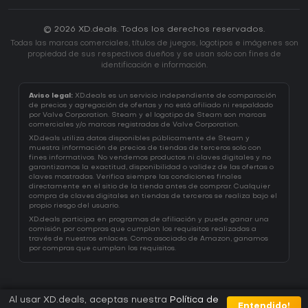
© 2026 XD.deals. Todos los derechos reservados.
Todas las marcas comerciales, títulos de juegos, logotipos e imágenes son
propiedad de sus respectivos dueños y se usan solo con fines de
identificación e información.
Aviso legal:
XD.deals es un servicio independiente de comparación
de precios y agregación de ofertas y no está afiliado ni respaldado
por Valve Corporation. Steam y el logotipo de Steam son marcas
comerciales y/o marcas registradas de Valve Corporation.
XD.deals utiliza datos disponibles públicamente de Steam y
muestra información de precios de tiendas de terceros solo con
fines informativos. No vendemos productos ni claves digitales y no
garantizamos la exactitud, disponibilidad o validez de las ofertas o
claves mostradas. Verifica siempre las condiciones finales
directamente en el sitio de la tienda antes de comprar. Cualquier
compra de claves digitales en tiendas de terceros se realiza bajo el
propio riesgo del usuario.
XD.deals participa en programas de afiliación y puede ganar una
comisión por compras que cumplan los requisitos realizadas a
través de nuestros enlaces. Como asociado de Amazon, ganamos
por compras que cumplan los requisitos.
Al usar XD.deals, aceptas nuestra
Política de
Entendido!