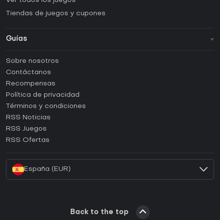
Ver todos los juegos
Tiendas de juegos y cupones
Guías
FAQ
Sobre nosotros
Guías y tutoriales
Contáctanos
¿Cómo activar una CD Key de Steam?
Recompensas
¿Cómo activar una CD Key de Epic Games?
Política de privacidad
Términos y condiciones
¿Cómo activar una CD Key de GOG?
RSS Noticias
¿Cómo activar una CD Key de Ubisoft Connect?
RSS Juegos
¿Cómo activar una CD Key de EA App?
RSS Ofertas
¿Cómo activar una CD Key de Battle.net?
España (EUR)
Back to the top