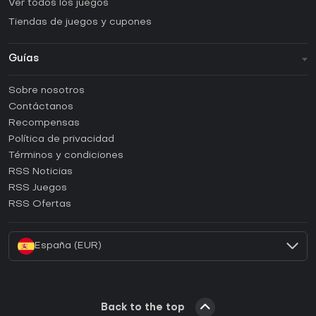
Ver todos los juegos
Tiendas de juegos y cupones
Guías
FAQ
Sobre nosotros
Guías y tutoriales
Contáctanos
¿Cómo activar una CD Key de Steam?
Recompensas
¿Cómo activar una CD Key de Epic Games?
Política de privacidad
Términos y condiciones
¿Cómo activar una CD Key de GOG?
RSS Noticias
¿Cómo activar una CD Key de Ubisoft Connect?
RSS Juegos
¿Cómo activar una CD Key de EA App?
RSS Ofertas
¿Cómo activar una CD Key de Battle.net?
España (EUR)
Back to the top