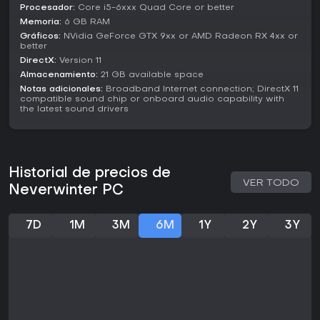
Metacritic le otorga un 74, que refleja una buena recepción
Procesador:
Core i5-6xxx Quad Core or better
por su combate y sus lazos con D&D. Sigue recibiendo
Memoria:
6 GB RAM
actualizaciones, como las mejoras de Tempus Arena en
Gráficos:
NVidia GeForce GTX 9xx or AMD Radeon RX 4xx or
2026, que garantizan soporte continuo. Es ideal para fans
better
de MMORPGs con acción, contenido grupal y lore
DirectX:
Version 11
fantástico, sobre todo si buscas acceso gratuito y juego
Almacenamiento:
21 GB available space
impulsado por la comunidad, aunque llegar al end-game
Notas adicionales:
Broadband Internet connection; DirectX 11
requiere tiempo considerable para nuevos o veteranos que
compatible sound chip or onboard audio capability with
regresan.
the latest sound drivers
Historial de precios de
VER TODO
Neverwinter PC
7D
1M
3M
6M
1Y
2Y
3Y