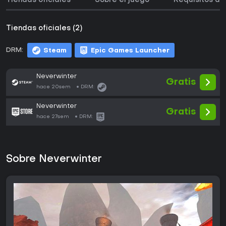
Tiendas oficiales
Sobre el juego
Requisitos de
Tiendas oficiales (2)
DRM:
Steam
Epic Games Launcher
Neverwinter
Gratis
hace 20sem
DRM:
Neverwinter
Gratis
hace 27sem
DRM:
Sobre Neverwinter