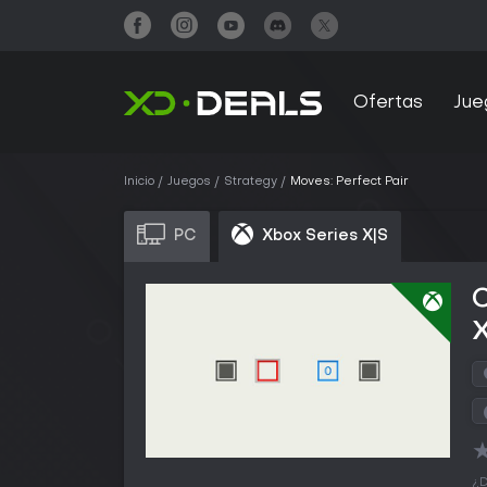
Ofertas
Jue
Inicio
Juegos
Strategy
Moves: Perfect Pair
PC
Xbox Series X|S
C
X
¿D