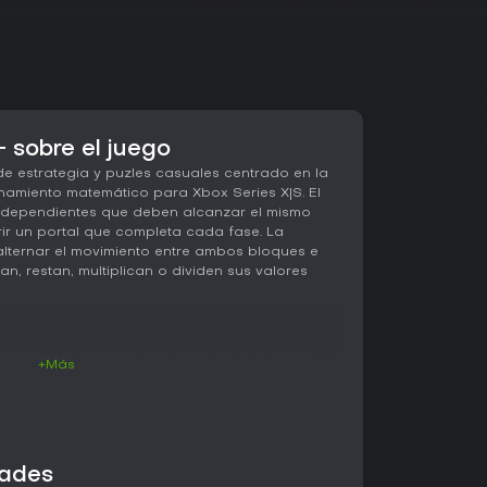
- sobre el juego
de estrategia y puzles casuales centrado en la
zonamiento matemático para Xbox Series X|S. El
ndependientes que deben alcanzar el mismo
rir un portal que completa cada fase. La
alternar el movimiento entre ambos bloques e
an, restan, multiplican o dividen sus valores
ificar la secuencia de acciones, ya que cada
+Más
into y las operaciones modifican sus valores de
o, se puede llevar un bloque sobre una casilla
 y luego cambiar al segundo bloque para
acerque ambos resultados. El éxito depende de
cción con varios movimientos de antelación, ya
dades
ar valores desiguales obliga a retroceder o