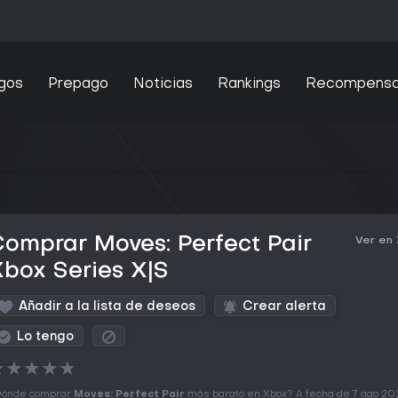
gos
Prepago
Noticias
Rankings
Recompens
omprar Moves: Perfect Pair
Ver en
box Series X|S
Añadir a la lista de deseos
Crear alerta
Lo tengo
★
★
★
★
★
ónde comprar
Moves: Perfect Pair
más barato en Xbox? A fecha de 7 ago 20