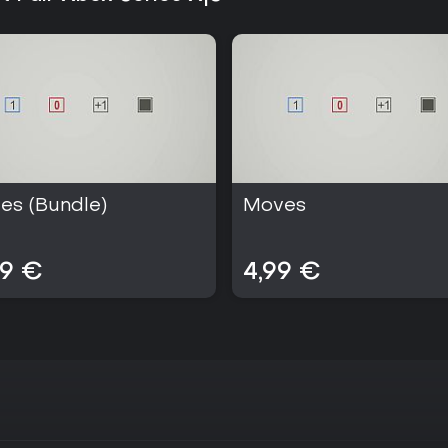
Quienes valoran los juegos de es
sistemas adicionales encontrará
de modos extra mantiene el conj
bucle central de igualar valore
busca un título de puzles reflex
ofrece una progresión clara des
finales exigentes sin complicaci
es (Bundle)
Moves
99 €
4,99 €