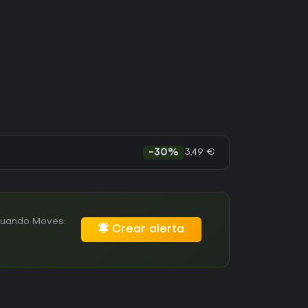
3,49 €
-30%
 cuando Moves:
Crear alerta