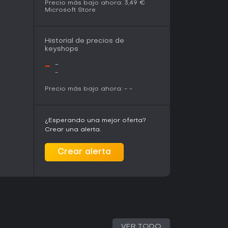
Precio más bajo ahora:
3,49 €
ya sobre las mecánicas ya presentadas. Esta
Microsoft Store
l dominio de los sistemas principales sin
entes.
Historial de precios de
keyshops
limpio y minimalista que centra la atención en los
llas de operación. Las cuadrículas se mantienen
-
-
res diferencia claramente ambos bloques
-
vas. Los controles intuitivos permiten alternar
Precio más bajo ahora:
-
-
llas, eliminando cualquier barrera entre la
contenido, ofreciendo retroalimentación sutil
¿Esperando una mejor oferta?
sin distraer. La presentación general favorece
Crear una alerta.
elementos visuales que puedan ocultar las
ugador debe seguir.
Crear alerta
do a quienes buscan puzles de lógica que
razonamiento aritmético por encima de reflejos o
rmite entender las reglas en las primeras fases,
 anticipación y rutas eficientes genera un
ensa los intentos repetidos y el cálculo
VER TODO