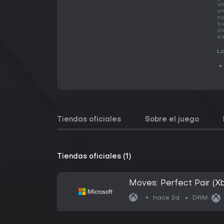
un
un
su
su
di
es
La
Tiendas oficiales
Sobre el juego
Tiendas oficiales (1)
Moves: Perfect Pair (X
hace 2d
DRM: