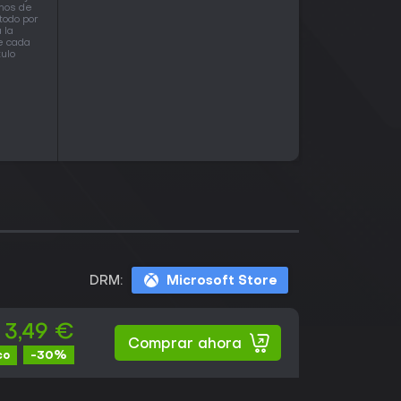
enos de
todo por
 la
e cada
ulo
DRM:
Microsoft Store
3,49 €
Comprar ahora
-30%
co