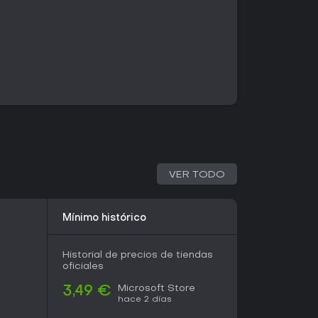
onsumen el espacio limitado de la cuadrícula.
mano y aumentan su complejidad de forma
presentan un solo tipo de operación para que el
sicos. Las etapas posteriores combinan varias
cula, incorporan obstáculos que bloquean el
oques se crucen sin colisionar. Cada decisión
iente puede dejar un bloque sin posibilidad de
natural del proceso. El jugador puede probar
 hasta encontrar la secuencia más corta que
premia la anticipación y el reconocimiento de
ermitiendo estudiar el diseño y calcular las
VER TODO
elación.
Mínimo histórico
ontenido a través de una progresión para un
eles diseñados a mano. No existen modos
da la experiencia se centra en resolver estos
Historial de precios de tiendas
a dificultad aumenta mediante mayor
oficiales
iones espaciales más estrictas, sin introducir
ijugador.
Microsoft Store
3,49 €
hace 2 días
a que completar un nivel desbloquee el