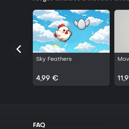
Sky Feathers
Mov
4,99 €
11,
FAQ