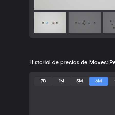
Historial de precios de Moves: P
7D
1M
3M
6M