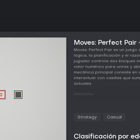
Moves: Perfect Pair 
Moves: Perfect Pair es un juego 
lógica, la planificación y el ra
jugador controla dos bloques i
valor numérico para unirse y ab
mecánica principal consiste en 
interactuar con casillas que sum
actuales.
Gameplay
El reto principal reside en plan
bloque parte con un número dist
forma independiente. Por ejempl
Strategy
Casual
de suma para aumentar su cifra
aplicar una multiplicación que 
prever el efecto de cada intera
Clasificación por e
que pasarse de objetivo o gener