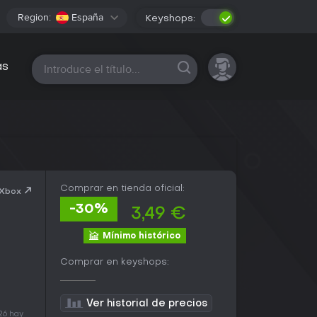
Region:
España
Keyshops:
Todas las plataformas
as
Comprar en tienda oficial:
 Xbox
-30%
3,49 €
Mínimo histórico
Comprar en keyshops:
Ver historial de precios
26 hay