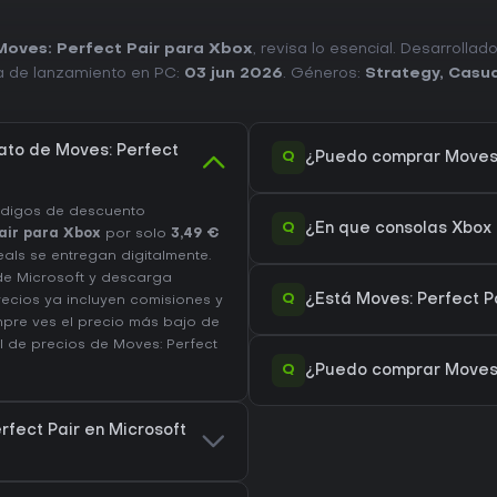
Moves: Perfect Pair para Xbox
, revisa lo esencial. Desarrollad
a de lanzamiento en PC:
03 jun 2026
. Géneros:
Strategy
,
Casua
ato de Moves: Perfect
Q
¿Puedo comprar Moves: 
ódigos de descuento
Q
¿En que consolas Xbox 
air para Xbox
por solo
3,49 €
als se entregan digitalmente.
de Microsoft y descarga
Q
¿Está Moves: Perfect 
ecios ya incluyen comisiones y
pre ves el precio más bajo de
al de precios de Moves: Perfect
Q
¿Puedo comprar Moves:
rfect Pair en Microsoft