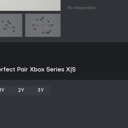
realizar movimientos extra que c
No disponible
Los niveles están diseñados a 
progresiva. Las primeras fases 
jugador aprenda sus efectos bá
operaciones en la misma cuadrí
paso directo y exigen que los bl
tiene peso, pues una ruta inefic
alcanzar el valor necesario.
La experimentación forma parte 
distintos órdenes de movimiento
iguala ambos números. El juego 
patrones más que la velocidad, p
erfect Pair Xbox Series X|S
operaciones necesarias con ant
Game Modes
Moves: Perfect Pair ofrece su c
1Y
2Y
3Y
solo jugador compuesta por niv
competitivos ni cooperativos; to
puzles individuales en orden. L
complejidad aritmética y restricc
reglas distintas ni formatos mult
La progresión está pensada par