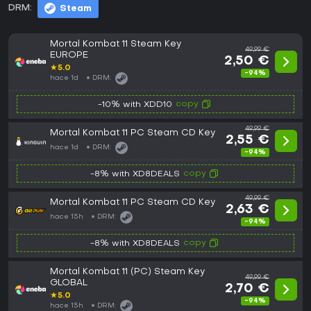
DRM:
Steam
Mortal Kombat 11 Steam Key
49,99 €
EUROPE
2,50 €
★
5.0
-94%
hace 1d
DRM:
copy
-10% with XDD10
49,99 €
Mortal Kombat 11 PC Steam CD Key
2,55 €
hace 1d
DRM:
-94%
copy
-8% with XD8DEALS
49,99 €
Mortal Kombat 11 PC Steam CD Key
2,63 €
hace 15h
DRM:
-94%
copy
-8% with XD8DEALS
Mortal Kombat 11 (PC) Steam Key
49,99 €
GLOBAL
2,70 €
★
5.0
-94%
hace 15h
DRM: