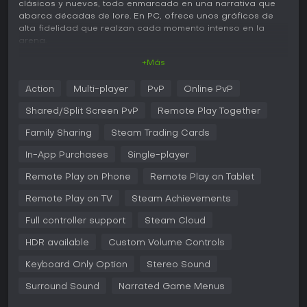
clásicos y nuevos, todo enmarcado en una narrativa que
abarca décadas de lore. En PC, ofrece unos gráficos de
alta fidelidad que realzan cada momento intenso en la
arena.
+Más
Jugabilidad
El núcleo de Mortal Kombat 11 son los combates uno contra
Action
Multi-player
PvP
Online PvP
uno, donde el timing y la estrategia marcan la diferencia.
Los luchadores combinan ataques básicos, movimientos
Shared/Split Screen PvP
Remote Play Together
especiales y combos para vaciar la barra de vida del rival.
Su gran atractivo es el sistema Kustom Variation, que
Family Sharing
Steam Trading Cards
permite personalizar el equipo de cada personaje con
In-App Purchases
Single-player
distintas habilidades y mejoras para adaptarse a varios
estilos de juego. Novedades como los Fatal Blows se
Remote Play on Phone
Remote Play on Tablet
activan con la vida por debajo del 30 por ciento, infligiendo
un daño brutal pero solo una vez por partida. Los Krushing
Remote Play on TV
Steam Achievements
Blows elevan la experiencia al convertir ciertos ataques en
golpes críticos de alto daño con efectos impactantes. La
Full controller support
Steam Cloud
mecánica Flawless Block premia la defensa precisa y abre
ventanas para contraataques. Los finishers como Fatalities
HDR available
Custom Volume Controls
y Brutalities cierran los combates de forma icónica,
Keyboard Only Option
Stereo Sound
reforzando el enfoque en un combate visceral y basado en
habilidad.
Surround Sound
Narrated Game Menus
Las mecánicas fomentan un equilibrio entre ataque y