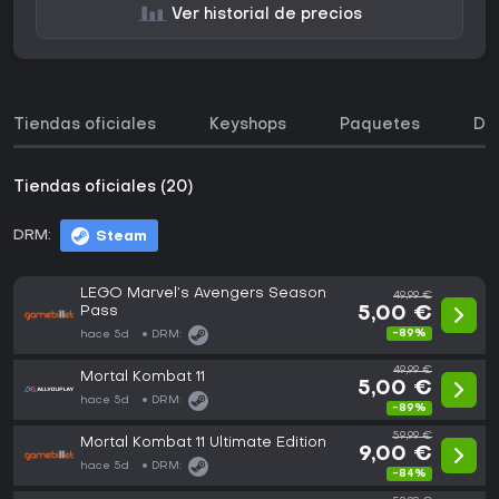
Ver historial de precios
Tiendas oficiales
Keyshops
Paquetes
DL
Tiendas oficiales (20)
DRM:
Steam
LEGO Marvel’s Avengers Season
49,99 €
Pass
5,00 €
-89%
hace 5d
DRM:
49,99 €
Mortal Kombat 11
5,00 €
hace 5d
DRM:
-89%
59,99 €
Mortal Kombat 11 Ultimate Edition
9,00 €
hace 5d
DRM:
-84%