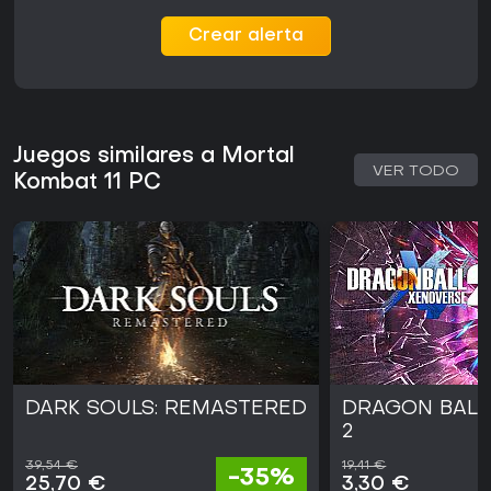
Crear alerta
Juegos similares a Mortal
VER TODO
Kombat 11 PC
DARK SOULS: REMASTERED
DRAGON BALL
2
39,54 €
19,41 €
-35%
25,70 €
3,30 €