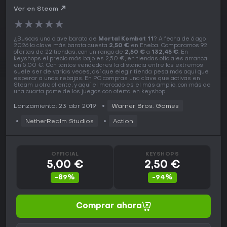
Ver en Steam
★
★
★
★
★
¿Buscas una clave barata de
Mortal Kombat 11
? A fecha de 6 ago
2026 la clave más barata cuesta
2,50 €
en Eneba. Comparamos 92
ofertas de 22 tiendas, con un rango de
2,50 €
a
132,45 €
. En
keyshops el precio más bajo es 2,50 €, en tiendas oficiales arranca
en 5,00 €. Con tantos vendedores la distancia entre los extremos
suele ser de varias veces, así que elegir tienda pesa más aquí que
esperar a unas rebajas. En PC compras una clave que activas en
Steam u otro cliente, y aquí el mercado es el más amplio, con más de
una cuarta parte de los juegos con oferta en keyshop.
Lanzamiento: 23 abr 2019
Warner Bros. Games
NetherRealm Studios
Action
OFFICIAL
KEYSHOPS
5,00 €
2,50 €
-89%
-94%
Comprar ahora