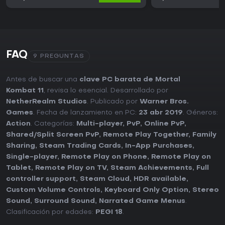
FAQ
9 PREGUNTAS
Antes de buscar una
clave PC barata de Mortal
Kombat 11
, revisa lo esencial. Desarrollado por
NetherRealm Studios
. Publicado por
Warner Bros.
Games
. Fecha de lanzamiento en PC:
23 abr 2019
. Géneros:
Action
. Categorías:
Multi-player
,
PvP
,
Online PvP
,
Shared/Split Screen PvP
,
Remote Play Together
,
Family
Sharing
,
Steam Trading Cards
,
In-App Purchases
,
Single-player
,
Remote Play on Phone
,
Remote Play on
Tablet
,
Remote Play on TV
,
Steam Achievements
,
Full
controller support
,
Steam Cloud
,
HDR available
,
Custom Volume Controls
,
Keyboard Only Option
,
Stereo
Sound
,
Surround Sound
,
Narrated Game Menus
.
Clasificación por edades:
PEGI 18
.