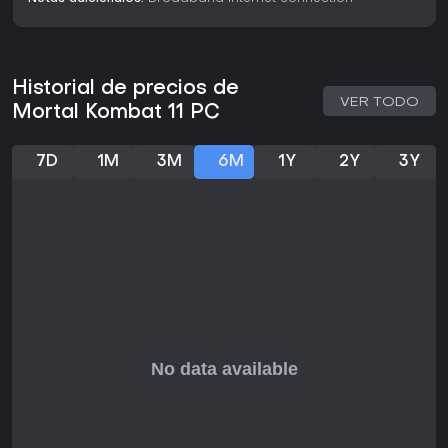
Ganó Fighting Game of the Year en los 23rd D.I.C.E. Awards
de 2020 y de nuevo para la Ultimate en 2021, además de
Best Fighting Game en The Game Awards 2020.
Las críticas se centraron en microtransacciones y el
Historial de precios de
grinding de progresión, pero la experiencia principal resiste
VER TODO
Mortal Kombat 11 PC
el paso del tiempo. Si te gustan los juegos de lucha con
personalización, finishers brutales y una narrativa single-
player potente, Mortal Kombat 11 es una opción sólida,
7D
1M
3M
6M
1Y
2Y
3Y
sobre todo para fans de la serie. Quienes busquen
comunidades multijugador activas lo encontrarán más
tranquilo por la falta de updates desde 2021, pero los
modos offline y las funciones online existentes siguen
valiendo la pena para novatos o veteranos.