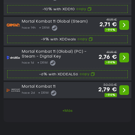
copy
-10% with XDD10
49,99 €
Mortal Kombat 11 Global (Steam)
2,71 €
hace 14h
DRM:
-94%
copy
-9% with XDDeals
Mortal Kombat 11 (Global) (PC) -
49,99 €
Steam - Digital Key
2,76 €
-94%
hace 1d
DRM:
copy
-6% with XDDEALS6
50,00 €
Mortal Kombat 11
2,79 €
hace 2d
DRM:
-94%
+Más