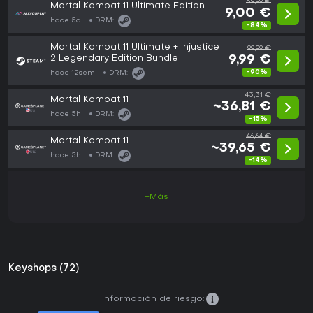
59,99 €
Mortal Kombat 11 Ultimate Edition
9,00 €
hace 5d
DRM:
-84%
Mortal Kombat 11 Ultimate + Injustice
99,99 €
2 Legendary Edition Bundle
9,99 €
-90%
hace 12sem
DRM:
43,31 €
Mortal Kombat 11
~36,81 €
hace 5h
DRM:
-15%
46,64 €
Mortal Kombat 11
~39,65 €
hace 5h
DRM:
-14%
+Más
Keyshops (72)
Información de riesgo: