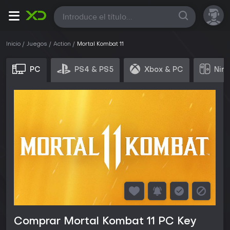
Todas
Inicio
Juegos
Action
Mortal Kombat 11
PC
PS4 & PS5
Xbox & PC
Nin
Comprar Mortal Kombat 11 PC Key