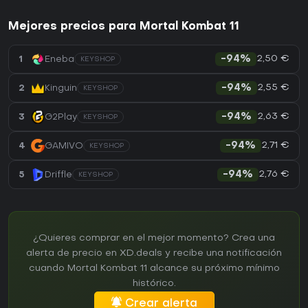
Mejores precios para Mortal Kombat 11
2,50 €
1
Eneba
-94%
KEYSHOP
2,55 €
2
Kinguin
-94%
KEYSHOP
2,63 €
3
G2Play
-94%
KEYSHOP
2,71 €
4
GAMIVO
-94%
KEYSHOP
2,76 €
5
Driffle
-94%
KEYSHOP
¿Quieres comprar en el mejor momento? Crea una
alerta de precio en XD.deals y recibe una notificación
cuando Mortal Kombat 11 alcance su próximo mínimo
histórico.
Crear alerta