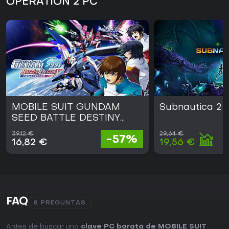
OPERATION 2 PC
MOBILE SUIT GUNDAM
Subnautica 2
SEED BATTLE DESTINY
REMASTERED
39,12 €
29,64 €
-57%
16,82 €
19,56 €
FAQ
8 PREGUNTAS
Antes de buscar una
clave PC barata de MOBILE SUIT