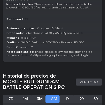
como costes de trajes o selección de mapas según las
Notas adicionales:
These specs allow for the game to be
preferencias del grupo.
played in 1080p/30fps with graphics settings at "Low".
Customization and Progression
Recomendado:
Construir y pulir tus Mobile Suits es un pilar fundamental de
la experiencia. Tras conseguir unidades con recompensas
de partidas o drops semanales, accedes al hangar para
Sistema operativo:
Windows 10 64-bit
modificar propulsores, blindaje y armamento. Este sistema
Procesador:
Intel Core i5-3470 / AMD Ryzen 3 1200
te permite adaptar los trajes a roles específicos, como
Memoria:
8 GB RAM
builds cuerpo a cuerpo para raids o soportes de largo
Gráficos:
NVIDIA GeForce GTX 780 / Radeon RX 570
alcance. Las mejoras se desbloquean al subir de nivel,
DirectX:
Version 11
otorgando bonos como escudos mejorados o recargas
Notas adicionales:
These specs allow for the game to be
más rápidas.
played in 1080p/30fps with graphics settings at "High".
El Base Camp actúa como centro neurálgico para estas
tareas, donde interactúas con otros jugadores, pruebas
trajes y preparas loadouts antes de entrar en combate.
Historial de precios de
¿Merece la pena?
MOBILE SUIT GUNDAM
VER TODO
Para fans del combate mecha y multijugador por equipos,
BATTLE OPERATION 2 PC
Mobile Suit Gundam Battle Operation 2 ofrece una base
sólida gracias a su variedad de trajes y profundidad en las
batallas. El gameplay brilla en combates coordinados, ideal
7D
1M
3M
6M
1Y
2Y
3Y
para quienes buscan estrategia en títulos de acción. Sin