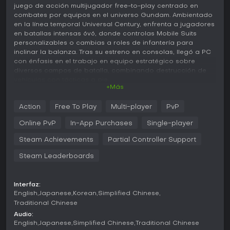
juego de acción multijugador free-to-play centrado en
combates por equipos en el universo Gundam. Ambientado
en la línea temporal Universal Century, enfrenta a jugadores
en batallas intensas 6v6, donde controlas Mobile Suits
personalizables o cambias a roles de infantería para
inclinar la balanza. Tras su estreno en consolas, llegó a PC
con énfasis en el trabajo en equipo estratégico sobre
diversos campos de batalla, combinando destrucción de
vehículos con tácticas a pie.
+Más
Jugabilidad
Action
Free To Play
Multi-player
PvP
En Mobile Suit Gundam Battle Operation 2, la experiencia
gira en torno a pilotar Mobile Suits en enfrentamientos
Online PvP
In-App Purchases
Single-player
frenéticos. Eliges entre un elenco de trajes con armas y
habilidades únicas, y te lanzas a combates que fusionan
Steam Achievements
Partial Controller Support
ataques a distancia, combos cuerpo a cuerpo y
Steam Leaderboards
potenciadores de movilidad. Las partidas se desarrollan en
mapas terrestres o espaciales, donde factores como la
gravedad o el terreno afectan el movimiento y la estrategia.
Una mecánica clave permite eyectar del traje para combatir
Interfaz:
English
Japanese
Korean
Simplified Chinese
como infantería, lo que habilita acciones como plantar
bombas en bases enemigas o solicitar ataques de apoyo.
Traditional Chinese
El progreso se basa en ganar Deployment Points por
Audio:
partida para desbloquear nuevos trajes, que luego mejoras
English
Japanese
Simplified Chinese
Traditional Chinese