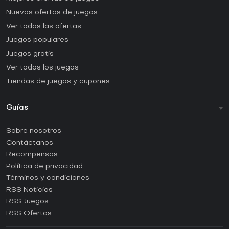
Nuevas ofertas de juegos
Ver todas las ofertas
Juegos populares
Juegos gratis
Ver todos los juegos
Tiendas de juegos y cupones
Guías
FAQ
Sobre nosotros
Guías y tutoriales
Contáctanos
¿Cómo activar una CD Key de Steam?
Recompensas
¿Cómo activar una CD Key de Epic Games?
Política de privacidad
Términos y condiciones
¿Cómo activar una CD Key de GOG?
RSS Noticias
¿Cómo activar una CD Key de Ubisoft Connect?
RSS Juegos
¿Cómo activar una CD Key de EA App?
RSS Ofertas
¿Cómo activar una CD Key de Battle.net?