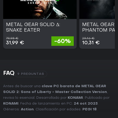
METAL GEAR SOLID Δ:
METAL GEAR S
SNAKE EATER
PHANTOM PAI
79,98 €
29,46 €
-60%
31,99 €
10,31 €
FAQ
9 PREGUNTAS
Antes de buscar una
clave PC barata de METAL GEAR
SOLID 2: Sons of Liberty - Master Collection Version
,
revisa lo esencial. Desarrollado por
KONAMI
. Publicado por
KONAMI
. Fecha de lanzamiento en PC:
24 oct 2023
.
Géneros:
Action
. Clasificación por edades:
PEGI 18
.