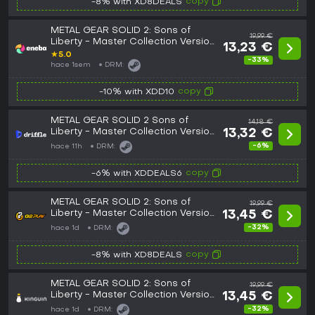
copy
-8% with XD8DEALS
METAL GEAR SOLID 2: Sons of
19,99 €
Liberty - Master Collection Version
13,23 €
(PC) Steam Key GLOBAL
★
5.0
-33%
hace 1sem
DRM:
copy
-10% with XDD10
METAL GEAR SOLID 2 Sons of
14,18 €
Liberty - Master Collection Version
13,32 €
(Europe) (PC) - Steam - Digital Key
-6%
hace 11h
DRM:
copy
-6% with XDDEALS6
METAL GEAR SOLID 2: Sons of
19,99 €
Liberty - Master Collection Version
13,45 €
PC Steam CD Key
-32%
hace 1d
DRM:
copy
-8% with XD8DEALS
METAL GEAR SOLID 2: Sons of
19,99 €
Liberty - Master Collection Version
13,45 €
PC Steam CD Key
-32%
hace 1d
DRM: