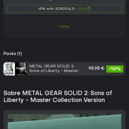
copy
-8% with XD8DEALS
+Más
Packs (1)
METAL GEAR SOLID 2:
98,98 €
-10%
Sons of Liberty - Master
Collection Version &
METAL GEAR SOLID Δ:
SNAKE EATER Digital
Deluxe Edition
Sobre METAL GEAR SOLID 2: Sons of
Liberty - Master Collection Version