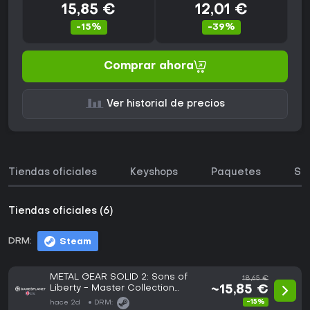
15,85 €
12,01 €
-15%
-39%
Comprar ahora
Ver historial de precios
Tiendas oficiales
Keyshops
Paquetes
So
Tiendas oficiales (6)
DRM:
Steam
METAL GEAR SOLID 2: Sons of
18,65 €
Liberty - Master Collection
~15,85 €
Version
-15%
hace 2d
DRM: