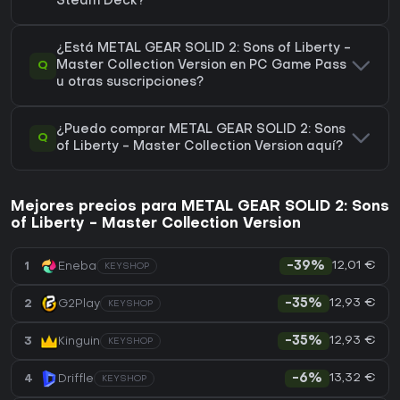
Steam Deck?
¿Está METAL GEAR SOLID 2: Sons of Liberty -
Q
Master Collection Version en PC Game Pass
u otras suscripciones?
¿Puedo comprar METAL GEAR SOLID 2: Sons
Q
of Liberty - Master Collection Version aquí?
Mejores precios para METAL GEAR SOLID 2: Sons
of Liberty - Master Collection Version
12,01 €
1
Eneba
-39%
KEYSHOP
12,93 €
2
G2Play
-35%
KEYSHOP
12,93 €
3
Kinguin
-35%
KEYSHOP
13,32 €
4
Driffle
-6%
KEYSHOP