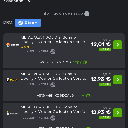
Keyshops (15)
Información de riesgo:
DRM:
Steam
METAL GEAR SOLID 2: Sons of
19,99 €
Liberty - Master Collection Version
12,01 €
(PC) Steam Key EUROPE
★
5.0
-39%
hace 23h
DRM:
copy
-10% with XDD10
METAL GEAR SOLID 2: Sons of
19,99 €
Liberty - Master Collection Version
12,93 €
EU Steam CD Key
-35%
hace 22h
DRM:
copy
-8% with XD8DEALS
METAL GEAR SOLID 2: Sons of
19,99 €
Liberty - Master Collection Version
12,93 €
EU Steam CD Key
-35%
hace 22h
DRM: