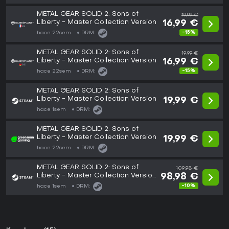
METAL GEAR SOLID 2: Sons of
19,99 €
Liberty - Master Collection Version
16,99 €
-15%
hace 22sem
DRM:
METAL GEAR SOLID 2: Sons of
19,99 €
Liberty - Master Collection Version
16,99 €
-15%
hace 22sem
DRM:
METAL GEAR SOLID 2: Sons of
Liberty - Master Collection Version
19,99 €
hace 1sem
DRM:
METAL GEAR SOLID 2: Sons of
Liberty - Master Collection Version
19,99 €
hace 22sem
DRM:
METAL GEAR SOLID 2: Sons of
109,98 €
Liberty - Master Collection Version
98,98 €
& METAL GEAR SOLID Δ: SNAKE
-10%
hace 1sem
DRM:
EATER Digital Deluxe Edition