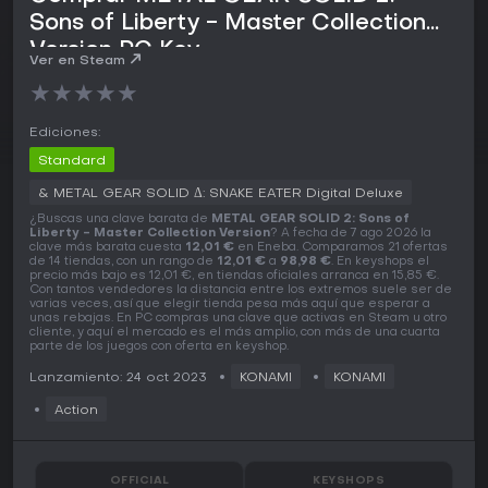
Sons of Liberty - Master Collection
Version PC Key
Ver en Steam
★
★
★
★
★
Ediciones:
Standard
& METAL GEAR SOLID Δ: SNAKE EATER Digital Deluxe
¿Buscas una clave barata de
METAL GEAR SOLID 2: Sons of
Liberty - Master Collection Version
? A fecha de 7 ago 2026 la
clave más barata cuesta
12,01 €
en Eneba. Comparamos 21 ofertas
de 14 tiendas, con un rango de
12,01 €
a
98,98 €
. En keyshops el
precio más bajo es 12,01 €, en tiendas oficiales arranca en 15,85 €.
Con tantos vendedores la distancia entre los extremos suele ser de
varias veces, así que elegir tienda pesa más aquí que esperar a
unas rebajas. En PC compras una clave que activas en Steam u otro
cliente, y aquí el mercado es el más amplio, con más de una cuarta
parte de los juegos con oferta en keyshop.
Lanzamiento: 24 oct 2023
KONAMI
KONAMI
Action
OFFICIAL
KEYSHOPS