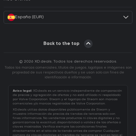
¿Cómo activar una CD Key de Battle.net?
España (EUR)
Back to the top
© 2026 XD.deals. Todos los derechos reservados.
Todas las marcas comerciales, títulos de juegos, logotipos e imágenes son
propiedad de sus respectivos dueños y se usan solo con fines de
identificación e información.
Aviso legal:
XD.deals es un servicio independiente de comparación
de precios y agregación de ofertas y no está afiliado ni respaldado
por Valve Corporation. Steam y el logotipo de Steam son marcas
comerciales y/o marcas registradas de Valve Corporation.
XD.deals utiliza datos disponibles públicamente de Steam y
muestra información de precios de tiendas de terceros solo con
fines informativos. No vendemos productos ni claves digitales y no
garantizamos la exactitud, disponibilidad o validez de las ofertas o
claves mostradas. Verifica siempre las condiciones finales
directamente en el sitio de la tienda antes de comprar. Cualquier
compra de claves digitales en tiendas de terceros se realiza bajo el