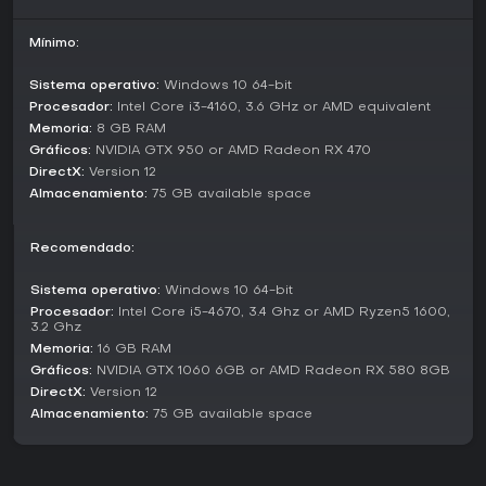
y sombras mejoradas aportan realismo a las calles de New
York, sobre todo de noche. Las opciones para mando
incluyen retroalimentación háptica con DualSense para
Mínimo:
sensaciones inmersivas al balancearte, mientras que ratón
y teclado ofrecen personalización precisa de controles.
Sistema operativo:
Windows 10 64-bit
Procesador:
Intel Core i3-4160, 3.6 GHz or AMD equivalent
¿Merece la pena?
Memoria:
8 GB RAM
Marvel's Spider-Man Remastered resulta irresistible para
Gráficos:
NVIDIA GTX 950 or AMD Radeon RX 470
fans de los juegos de acción y aventura con historias
DirectX:
Version 12
profundas y movimiento fluido. Las reseñas en plataformas
Almacenamiento:
75 GB available space
como Steam son abrumadoramente positivas, destacando
la trama cautivadora y el combate satisfactorio. El juego se
mantiene estable sin temporadas activas ni grandes
Recomendado:
actualizaciones desde su lanzamiento en PC en 2022,
ofreciendo un paquete completo con el DLC incluido. Si te
Sistema operativo:
Windows 10 64-bit
gustan las experiencias en solitario centradas en
Procesador:
Intel Core i5-4670, 3.4 Ghz or AMD Ryzen5 1600,
exploración y heroicidades superheroicas, proporciona un
3.2 Ghz
viaje pulido y fácil de recomendar, aunque quienes
Memoria:
16 GB RAM
busquen multijugador deberían mirar otras opciones.
Gráficos:
NVIDIA GTX 1060 6GB or AMD Radeon RX 580 8GB
DirectX:
Version 12
Almacenamiento:
75 GB available space