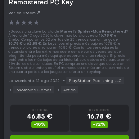
Remastered PC Key
Ver en Steam
★
★
★
★
★
¿Buscas una clave barata de
Marvel's Spider-Man Remastered
?
A fecha de 10 ago 2026 la clave más barata cuesta
16,78 €
en
Eneba. Comparamos 52 ofertas de 25 tiendas, con un rango de
16,78 €
a
62,85 €
. En keyshops el precio más bajo es 16,78 €, en
tiendas oficiales arranca en 46,85 €. Con tantos vendedores la
distancia entre los extremos suele ser de varias veces, así que
elegir tienda pesa más aquí que esperar a unas rebajas. El precio
está entre los más bajos de su historial, solo estuvo más barato en el
21% de los días con datos. En PC compras una clave que activas en
Steam u otro cliente, y aquí el mercado es el más amplio, con más de
una cuarta parte de los juegos con oferta en keyshop.
Lanzamiento: 12 ago 2022
PlayStation Publishing LLC
Insomniac Games
Action
OFFICIAL
KEYSHOPS
46,85 €
16,78 €
-10%
-72%