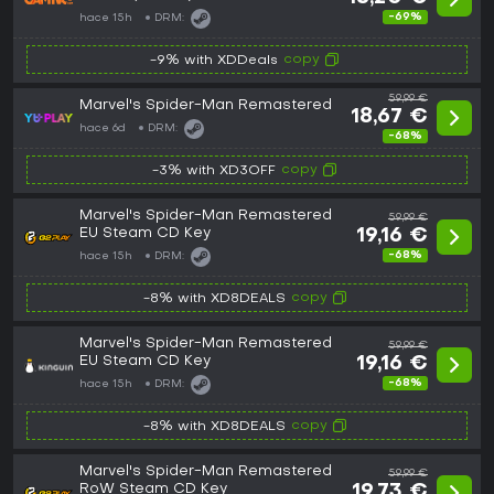
-69%
hace 15h
DRM:
copy
-9% with XDDeals
59,99 €
Marvel's Spider-Man Remastered
18,67 €
hace 6d
DRM:
-68%
copy
-3% with XD3OFF
Marvel's Spider-Man Remastered
59,99 €
EU Steam CD Key
19,16 €
-68%
hace 15h
DRM:
copy
-8% with XD8DEALS
Marvel's Spider-Man Remastered
59,99 €
EU Steam CD Key
19,16 €
-68%
hace 15h
DRM:
copy
-8% with XD8DEALS
Marvel's Spider-Man Remastered
59,99 €
RoW Steam CD Key
19,73 €