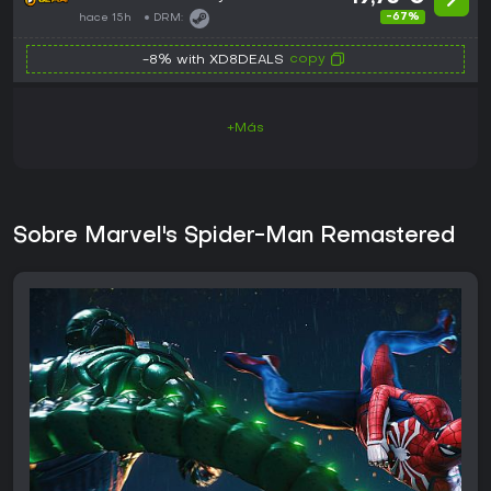
-67%
hace 15h
DRM:
copy
-8% with XD8DEALS
+Más
Sobre Marvel's Spider-Man Remastered