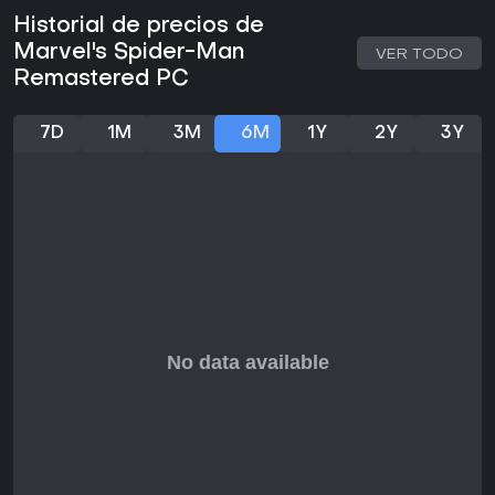
Historial de precios de
Marvel's Spider-Man
VER TODO
Remastered PC
7D
1M
3M
6M
1Y
2Y
3Y