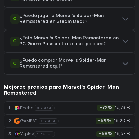
¿Puedo jugar a Marvel's Spider-Man
Q
Remastered en Steam Deck?
¿Está Marvel's Spider-Man Remastered en
Q
PC Game Pass u otras suscripciones?
¿Puedo comprar Marvel's Spider-Man
Q
Remastered aquí?
Mejores precios para Marvel's Spider-Man
Remastered
16,78 €
1
Eneba
-72%
KEYSHOP
18,20 €
2
GAMIVO
-69%
KEYSHOP
18,67 €
3
Yuplay
-68%
KEYSHOP