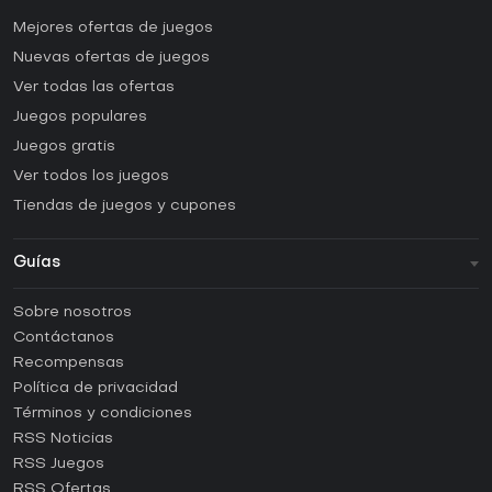
Mejores ofertas de juegos
Nuevas ofertas de juegos
Ver todas las ofertas
Juegos populares
Juegos gratis
Ver todos los juegos
Tiendas de juegos y cupones
Guías
FAQ
Sobre nosotros
Guías y tutoriales
Contáctanos
¿Cómo activar una CD Key de Steam?
Recompensas
¿Cómo activar una CD Key de Epic Games?
Política de privacidad
Términos y condiciones
¿Cómo activar una CD Key de GOG?
RSS Noticias
¿Cómo activar una CD Key de Ubisoft Connect?
RSS Juegos
¿Cómo activar una CD Key de EA App?
RSS Ofertas