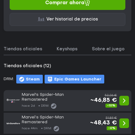
Comprar ahora
Ver historial de precios
Tiendas oficiales
Keyshops
Sobre el juego
Tiendas oficiales (12)
DRM:
Steam
Epic Games Launcher
Marvel's Spider-Man
52,06 €
Remastered
~46,85 €
-10%
hace 2d
DRM:
Marvel’s Spider-Man
51,89 €
Remastered
~48,43 €
-6%
hace 44m
DRM: