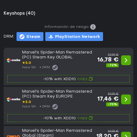
Keyshops (40)
Información de riesgo:
DRM:
Steam
PlayStation Network
Marvel's Spider-Man Remastered
59,99 €
(PC) Steam Key GLOBAL
16,78 €
★
5.0
-72%
hace 16h
DRM:
copy
-10% with XDD10
Marvel's Spider-Man Remastered
59,99 €
(PC) Steam Key EUROPE
17,46 €
★
5.0
-70%
hace 16h
DRM:
copy
-10% with XDD10
Marvel's Spider-Man Remastered
59,99 €
Global (Steam)
18,20 €