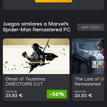
Juegos similares a Marvel's
VER TODO
Spider-Man Remastered PC
Ghost of Tsushima
The Last of Us 
DIRECTOR'S CUT
Remastered
58,70 €
49,07 €
-56%
25,83 €
26,50 €