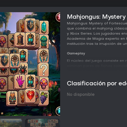
Mahjongus: Mystery 
Mahjongus: Mystery of Fortescue
que combina el mahjong clásico
y Xbox Series. Los jugadores en
Academia de Magia experto en he
institución tras la irrupción de 
Gameplay
El núcleo del juego consiste en 
eliminan pares de fichas coinci
búsquedas de objetos ocultos qu
Cada sesión exige observar con 
detalles del entorno para avanz
Clasificación por e
La experiencia se centra en la 
patrones, sin presión de tiempo 
No disponible
El avance se desarrolla mediant
fusionan ambas mecánicas. El em
necesarios para las búsquedas,
puzles. El diseño mantiene la ate
familiariza al jugador con los co
partidas.