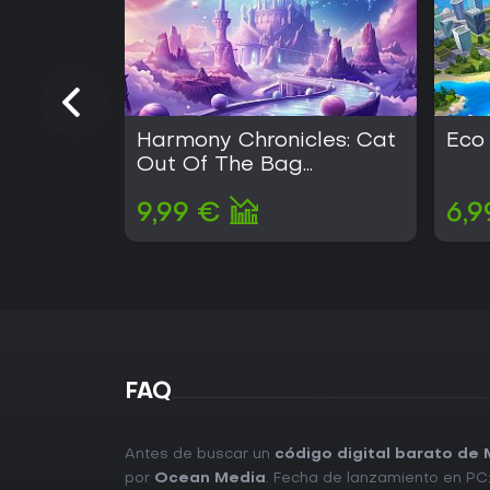
Harmony Chronicles: Cat
Eco
Out Of The Bag
Collector's Edition
9,99 €
6,9
FAQ
Antes de buscar un
código digital barato de
por
Ocean Media
. Fecha de lanzamiento en PC