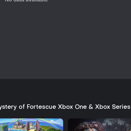
surgen giros y se esclarecen la
crisis actual. La narrativa actú
individuales sin exigir conocimien
Gráficos y sonido
Los gráficos muestran con detall
resaltando el contraste entre los
cristal. Los entornos presentan
tableros de puzles sin restar p
Una banda sonora envolvente a
que cambian sutilmente durante lo
diseño de audio refuerza la sens
institución sellada, sin interferi
¿Merece la pena jugarlo?
Mahjongus: Mystery of Fortescue
metódicos de emparejamiento d
aventura. La combinación de 150
ocultos ofrece contenido consta
ystery of Fortescue Xbox One & Xbox Series
autosuficiente en consolas Xbox
contexto que enriquece las sesi
Quienes disfrutan del mahjong c