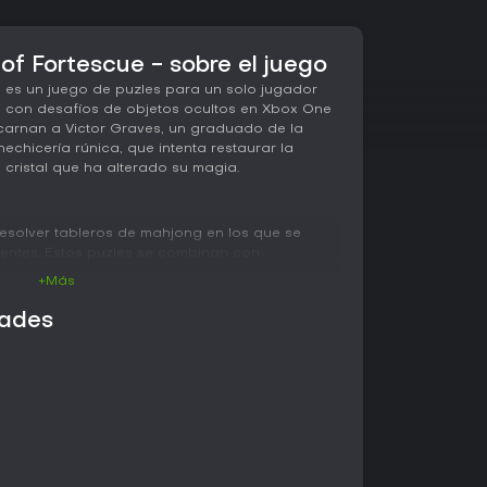
of Fortescue - sobre el juego
 es un juego de puzles para un solo jugador
 con desafíos de objetos ocultos en Xbox One
carnan a Victor Graves, un graduado de la
chicería rúnica, que intenta restaurar la
un cristal que ha alterado su magia.
resolver tableros de mahjong en los que se
dentes. Estos puzles se combinan con
e aportan pistas y hacen avanzar la historia.
+Más
atención la disposición de las fichas y los
ar por los pasillos en penumbra de la Academia.
dades
deducción lógica y el reconocimiento de
ni elementos competitivos.
e una serie de retos interconectados que
parejamiento de fichas suele revelar objetos
 creando un ritmo constante de resolución de
nción en el misterio central mientras se
ntroles y los estilos de tablero a lo largo de las