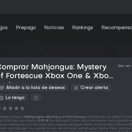
gos
Prepago
Noticias
Rankings
Recompens
Comprar Mahjongus: Mystery
Ver en
of Fortescue Xbox One & Xbox
eries
Añadir a la lista de deseos
Crear alerta
Lo tengo
★
★
★
★
★
ónde comprar
Mahjongus: Mystery of Fortescue
más barato en Xbox? A fec
o 2026 hay una oferta,
6,99 €
en Microsoft Store. Es lo normal en esta plataform
rque menos de uno de cada diez juegos consigue oferta en keyshop y Microsoft
nde casi todo por su cuenta. Antes de comprar, comprueba Game Pass, porque 