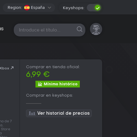
Region:
España
Keyshops:
Todas las plataformas
as
Comprar en tienda oficial:
 Xbox
6,99 €
Mínimo histórico
Comprar en keyshops:
Ver historial de precios
ha de 7
a,
 Store
a