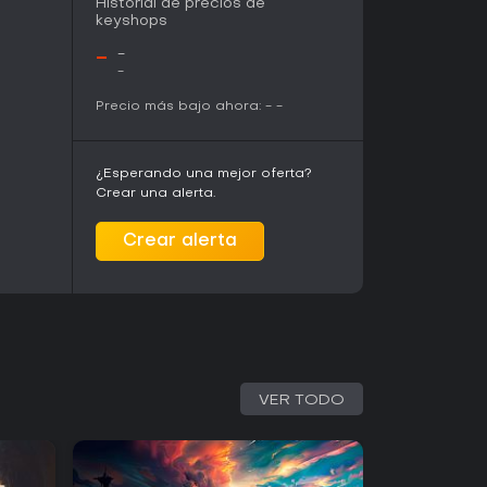
Historial de precios de
s conexiones entre los sucesos del pasado y la
keyshops
a como hilo conductor que une los puzles
tos previos ni experiencia en títulos similares.
-
-
-
Precio más bajo ahora:
-
-
e la Academia y sus paisajes místicos,
 pasillos oscuros y el brillo sobrenatural del
 texturas y luces en capas que acompañan los
rotagonismo al emparejamiento de fichas.
¿Esperando una mejor oferta?
Crear una alerta.
compaña el recorrido con temas atmosféricos
s puzles y las revelaciones de la historia. El
Crear alerta
ación de intriga y aislamiento dentro de la
r en las sesiones prolongadas.
 está dirigido a quienes buscan puzles
e fichas combinados con elementos ligeros de
 niveles de mahjong y desafíos de objetos
nte para quienes prefieren una experiencia
VER TODO
. La historia de salvar la Academia aporta
ones de puzles más allá de la mecánica pura.
lásico encontrarán reglas familiares