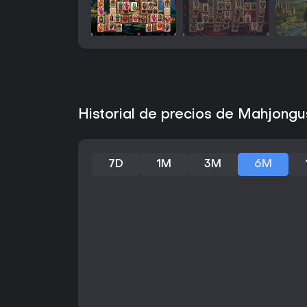
Historial de precios de Mahjong
7D
1M
3M
6M