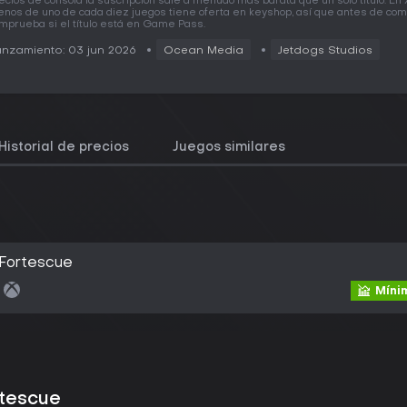
ecios de consola la suscripción sale a menudo más barata que un solo título. En
nos de uno de cada diez juegos tiene oferta en keyshop, así que antes de co
mprueba si el título está en Game Pass.
nzamiento: 03 jun 2026
Ocean Media
Jetdogs Studios
Historial de precios
Juegos similares
 Fortescue
Mínim
rtescue