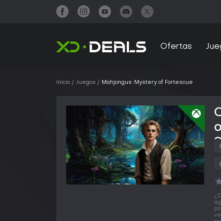
Ofertas
Jue
Inicio
Juegos
Mahjongus: Mystery of Fortescue
S
¿D
ag
po
ve