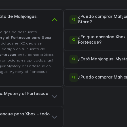
ato de Mahjongus:
¿Puedo comprar Mahjon
Q
Store?
ódigos de descuento
¿En que consolas Xbox 
ry of Fortescue para Xbox
Q
Fortescue?
 códigos en XD.deals se
el código en tu cuenta de
ortescue
en tu consola Xbox.
Q
¿Está Mahjongus: Myst
promocionales aplicados, así
us: Mystery of Fortescue en
ngus: Mystery of Fortescue
Q
¿Puedo comprar Mahjon
s: Mystery of Fortescue
tescue para Xbox - todo