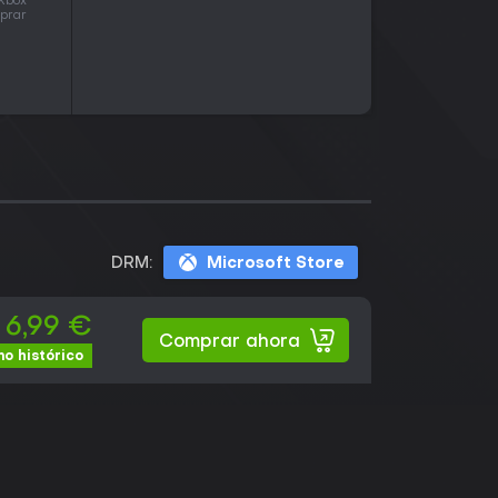
 Xbox
mprar
DRM:
Microsoft Store
6,99 €
Comprar ahora
o histórico