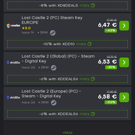
copy
-8% with XD8DEALS
Lost Castle 2 (PC) Steam Key
17,49 €
EUROPE
6,47 €
★
5.0
-63%
hace 1h
DRM:
copy
-10% with XDD10
Lost Castle 2 (Global) (PC) - Steam
14,79 €
- Digital Key
6,53 €
-55%
hace 2d
DRM:
copy
-6% with XDDEALS6
Lost Castle 2 (Europe) (PC) -
17,49 €
Steam - Digital Key
6,58 €
-62%
hace 2d
DRM:
copy
-6% with XDDEALS6
+Más