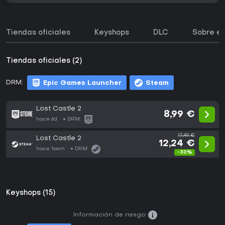
Tiendas oficiales
Keyshops
DLC
Sobre el
Tiendas oficiales (2)
DRM:
Epic Games Launcher
Steam
Lost Castle 2
8,99 €
hace 6d
DRM:
17,49 €
Lost Castle 2
12,24 €
hace 1sem
DRM:
-30%
Keyshops (15)
Información de riesgo: