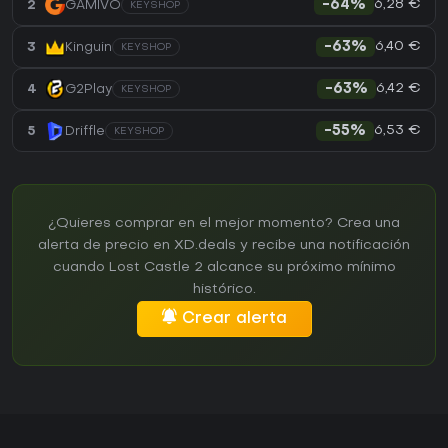
6,28 €
2
GAMIVO
-64%
KEYSHOP
6,40 €
3
Kinguin
-63%
KEYSHOP
6,42 €
4
G2Play
-63%
KEYSHOP
6,53 €
5
Driffle
-55%
KEYSHOP
¿Quieres comprar en el mejor momento? Crea una
alerta de precio en XD.deals y recibe una notificación
cuando Lost Castle 2 alcance su próximo mínimo
histórico.
Crear alerta