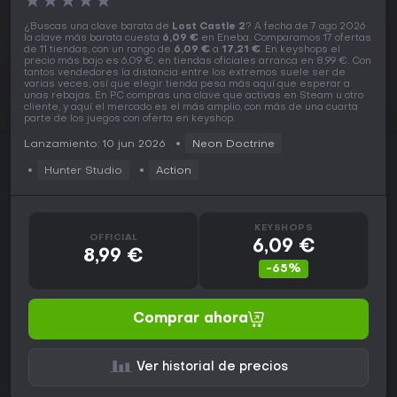
★
★
★
★
★
¿Buscas una clave barata de
Lost Castle 2
? A fecha de 7 ago 2026
la clave más barata cuesta
6,09 €
en Eneba. Comparamos 17 ofertas
de 11 tiendas, con un rango de
6,09 €
a
17,21 €
. En keyshops el
precio más bajo es 6,09 €, en tiendas oficiales arranca en 8,99 €. Con
tantos vendedores la distancia entre los extremos suele ser de
varias veces, así que elegir tienda pesa más aquí que esperar a
unas rebajas. En PC compras una clave que activas en Steam u otro
cliente, y aquí el mercado es el más amplio, con más de una cuarta
parte de los juegos con oferta en keyshop.
Lanzamiento: 10 jun 2026
Neon Doctrine
Hunter Studio
Action
KEYSHOPS
OFFICIAL
6,09 €
8,99 €
-65%
Comprar ahora
Ver historial de precios