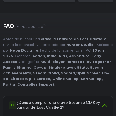
FAQ
9 PREGUNTAS
Antes de buscar una
clave PC barata de Lost Castle 2
,
revisa lo esencial. Desarrollado por
Hunter Studio
. Publicado
por
Neon Doctrine
. Fecha de lanzamiento en PC:
10 jun
2026
. Géneros:
Action
,
Indie
,
RPG
,
Adventure
,
Early
Access
. Categorías:
Multi-player
,
Remote Play Together
,
Family Sharing
,
Co-op
,
Single-player
,
Stats
,
Steam
Achievements
,
Steam Cloud
,
Shared/Split Screen Co-
op
,
Shared/Split Screen
,
Online Co-op
,
LAN Co-op
,
Partial Controller Support
.
¿Dónde comprar una clave Steam o CD Key
Q
barata de Lost Castle 2?