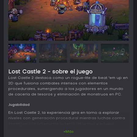
Lost Castle 2 - sobre el juego
Lost Castle 2 destaca como un rogue-lite de beat 'em up en
2D que fusiona combates intensos con elementos
procedurales, sumergiendo a los jugadores en un mundo
de cacería de tesoros y eliminación de monstruos en PC.
Jugabilidad
En Lost Castle 2, la experiencia gira en torno a explorar
niveles con generación procedural mientras luchas contra
enemigos con un enorme arsenal de armas y equipo.
Comienzas como cazatesoros, armándote con una de 188
+Más
armas generadas al azar en seis tipos principales, cada