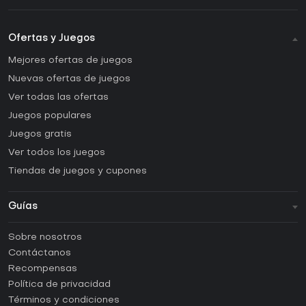
Ofertas y Juegos
Mejores ofertas de juegos
Nuevas ofertas de juegos
Ver todas las ofertas
Juegos populares
Juegos gratis
Ver todos los juegos
Tiendas de juegos y cupones
Guías
FAQ
Sobre nosotros
Guías y tutoriales
Contáctanos
¿Cómo activar una CD Key de Steam?
Recompensas
¿Cómo activar una CD Key de Epic Games?
Política de privacidad
Términos y condiciones
¿Cómo activar una CD Key de GOG?