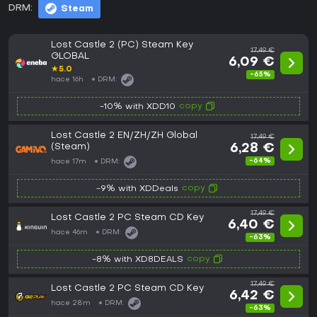
DRM:
Steam
Lost Castle 2 (PC) Steam Key
17,49 €
GLOBAL
6,09 €
★
5.0
-65%
hace 16h
DRM:
copy
-10% with XDD10
Lost Castle 2 EN/ZH/ZH Global
17,49 €
(Steam)
6,28 €
-64%
hace 17m
DRM:
copy
-9% with XDDeals
17,49 €
Lost Castle 2 PC Steam CD Key
6,40 €
hace 46m
DRM:
-63%
copy
-8% with XD8DEALS
17,49 €
Lost Castle 2 PC Steam CD Key
6,42 €
hace 28m
DRM:
-63%