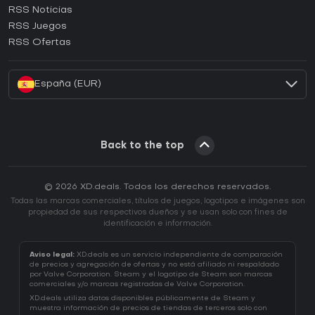
RSS Noticias
¿Cómo activar una CD Key de Ubisoft Connect?
RSS Juegos
¿Cómo activar una CD Key de EA App?
RSS Ofertas
¿Cómo activar una CD Key de Battle.net?
España (EUR)
Back to the top
© 2026 XD.deals. Todos los derechos reservados.
Todas las marcas comerciales, títulos de juegos, logotipos e imágenes son
propiedad de sus respectivos dueños y se usan solo con fines de
identificación e información.
Aviso legal:
XD.deals es un servicio independiente de comparación
de precios y agregación de ofertas y no está afiliado ni respaldado
por Valve Corporation. Steam y el logotipo de Steam son marcas
comerciales y/o marcas registradas de Valve Corporation.
XD.deals utiliza datos disponibles públicamente de Steam y
muestra información de precios de tiendas de terceros solo con