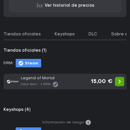
Ver historial de precios
Tiendas oficiales
Keyshops
DLC
Sobre el
Tiendas oficiales (1)
DRM:
Steam
Legend of Mortal
15,00 €
hace 1sem
DRM:
Keyshops (4)
Información de riesgo: