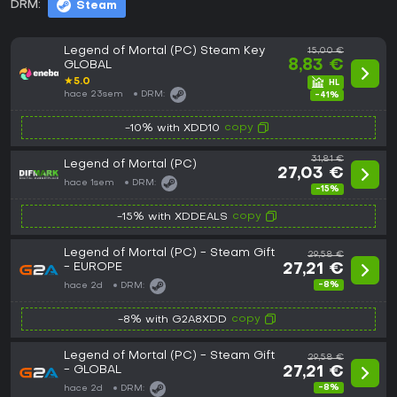
DRM:
Steam
Legend of Mortal (PC) Steam Key
15,00 €
8,83 €
GLOBAL
★
5.0
hace 23sem
DRM:
-41%
copy
-10% with XDD10
31,81 €
Legend of Mortal (PC)
27,03 €
hace 1sem
DRM:
-15%
copy
-15% with XDDEALS
Legend of Mortal (PC) - Steam Gift
29,58 €
- EUROPE
27,21 €
-8%
hace 2d
DRM:
copy
-8% with G2A8XDD
Legend of Mortal (PC) - Steam Gift
29,58 €
- GLOBAL
27,21 €
-8%
hace 2d
DRM: