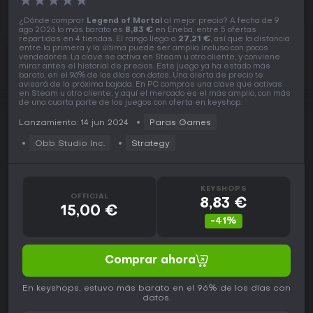
★
★
★
★
★
¿Dónde comprar
Legend of Mortal
al mejor precio? A fecha de 9
ago 2026 lo más barato es
8,83 €
en Eneba, entre 5 ofertas
repartidas en 4 tiendas. El rango llega a
27,21 €
, así que la distancia
entre la primera y la última puede ser amplia incluso con pocos
vendedores. La clave se activa en Steam u otro cliente, y conviene
mirar antes el historial de precios. Este juego ya ha estado más
barato, en el 96% de los días con datos. Una alerta de precio te
avisará de la próxima bajada. En PC compras una clave que activas
en Steam u otro cliente, y aquí el mercado es el más amplio, con más
de una cuarta parte de los juegos con oferta en keyshop.
Lanzamiento: 14 jun 2024
Paras Games
Obb Studio Inc.
Strategy
KEYSHOPS
OFFICIAL
8,83 €
15,00 €
-41%
Comprar ahora
En keyshops, estuvo más barato en el 96% de los días con
datos.