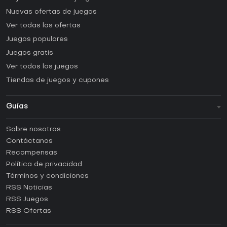
Nuevas ofertas de juegos
Ver todas las ofertas
Juegos populares
Juegos gratis
Ver todos los juegos
Tiendas de juegos y cupones
Guías
FAQ
Sobre nosotros
Guías y tutoriales
Contáctanos
¿Cómo activar una CD Key de Steam?
Recompensas
¿Cómo activar una CD Key de Epic Games?
Política de privacidad
Términos y condiciones
¿Cómo activar una CD Key de GOG?
RSS Noticias
¿Cómo activar una CD Key de Ubisoft Connect?
RSS Juegos
¿Cómo activar una CD Key de EA App?
RSS Ofertas
¿Cómo activar una CD Key de Battle.net?