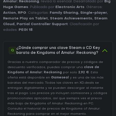
Amalur: Reckoning
, revisa lo esencial. Desarrollado por
Big
Huge Games
. Publicado por
Electronic Arts
. Géneros:
Action
,
RPG
. Categorías:
Family Sharing
,
Single-player
,
Remote Play on Tablet
,
Steam Achievements
,
Steam
Cloud
,
Partial Controller Support
. Clasificación por
edades:
PEGI 18
.
¿Dónde comprar una clave Steam o CD Key
Q
barata de Kingdoms of Amalur: Reckoning?
Gracias a nuestro comparador de precios y códigos de
descuento verificados, puedes comprar una
clave de
Kingdoms of Amalur: Reckoning
por solo
2,92 €
. Esta
oferta está disponible en
Gameseal
y es una de las más
baratas del mercado. Todas las claves en XD.deals se
entregan digitalmente y se pueden descargar al instante
tras el pago. Los precios ya incluyen comisiones y códigos
promocionales aplicados, así que siempre ves el precio
más bajo de Kingdoms of Amalur: Reckoning en
PC
.
Consulta el
historial de precios de Kingdoms of Amalur:
Reckoning
para comprar en el mejor momento.