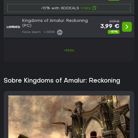
copy
-15% with XDDEALS
Kingdoms of Amalur: Reckoning
21,19 €
(PC)
3,99 €
-81%
hace 2sem
DRM:
+Más
Sobre Kingdoms of Amalur: Reckoning