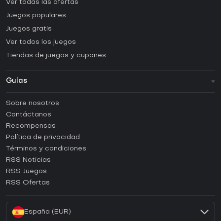
Ver todas las ofertas
Juegos populares
Juegos gratis
Ver todos los juegos
Tiendas de juegos y cupones
Guías
FAQ
Sobre nosotros
Guías y tutoriales
Contáctanos
¿Cómo activar una CD Key de Steam?
Recompensas
¿Cómo activar una CD Key de Epic Games?
Política de privacidad
Términos y condiciones
¿Cómo activar una CD Key de GOG?
RSS Noticias
¿Cómo activar una CD Key de Ubisoft Connect?
RSS Juegos
¿Cómo activar una CD Key de EA App?
RSS Ofertas
¿Cómo activar una CD Key de Battle.net?
España (EUR)