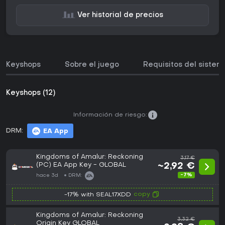
Ver historial de precios
Keyshops
Sobre el juego
Requisitos del sistem
Keyshops (12)
Información de riesgo:
DRM:
EA App
Kingdoms of Amalur: Reckoning
3,17 €
(PC) EA App Key - GLOBAL
~2,92 €
-7%
hace 3d
DRM:
copy
-17% with SEAL17XDD
Kingdoms of Amalur: Reckoning
3,32 €
Origin Key GLOBAL