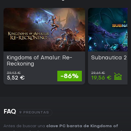
Kingdoms of Amalur: Re-
Subnautica 2
Reckoning
39,43 €
29,64 €
-86%
5,52 €
19,56 €
FAQ
9 PREGUNTAS
Antes de buscar una
clave PC barata de Kingdoms of