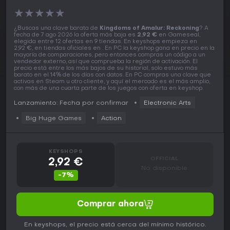
★
★
★
★
★
¿Buscas una clave barata de
Kingdoms of Amalur: Reckoning
? A
fecha de 7 ago 2026 la oferta más baja es
2,92 €
en Gameseal,
elegida entre 12 ofertas en 9 tiendas. En keyshops empieza en
2,92 €, en tiendas oficiales en . En PC la keyshop gana en precio en la
mayoría de comparaciones, pero entonces compras un código a un
vendedor externo, así que comprueba la región de activación. El
precio está entre los más bajos de su historial, solo estuvo más
barato en el 14% de los días con datos. En PC compras una clave que
activas en Steam u otro cliente, y aquí el mercado es el más amplio,
con más de una cuarta parte de los juegos con oferta en keyshop.
Lanzamiento: Fecha por confirmar
Electronic Arts
Big Huge Games
Action
KEYSHOPS
OFFICIAL
2,92 €
No disponible
-7%
Comprar ahora
En keyshops, el precio está cerca del mínimo histórico.