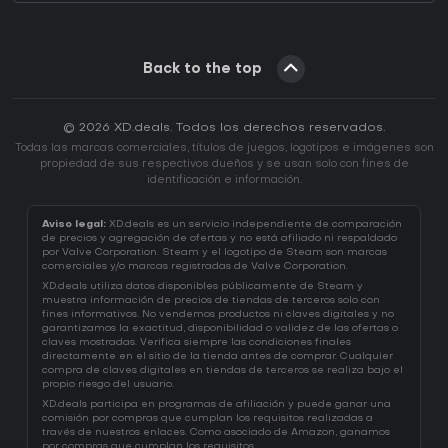
Back to the top
© 2026 XD.deals. Todos los derechos reservados.
Todas las marcas comerciales, títulos de juegos, logotipos e imágenes son
propiedad de sus respectivos dueños y se usan solo con fines de
identificación e información.
Aviso legal:
XD.deals es un servicio independiente de comparación
de precios y agregación de ofertas y no está afiliado ni respaldado
por Valve Corporation. Steam y el logotipo de Steam son marcas
comerciales y/o marcas registradas de Valve Corporation.
XD.deals utiliza datos disponibles públicamente de Steam y
muestra información de precios de tiendas de terceros solo con
fines informativos. No vendemos productos ni claves digitales y no
garantizamos la exactitud, disponibilidad o validez de las ofertas o
claves mostradas. Verifica siempre las condiciones finales
directamente en el sitio de la tienda antes de comprar. Cualquier
compra de claves digitales en tiendas de terceros se realiza bajo el
propio riesgo del usuario.
XD.deals participa en programas de afiliación y puede ganar una
comisión por compras que cumplan los requisitos realizadas a
través de nuestros enlaces. Como asociado de Amazon, ganamos
por compras que cumplan los requisitos.