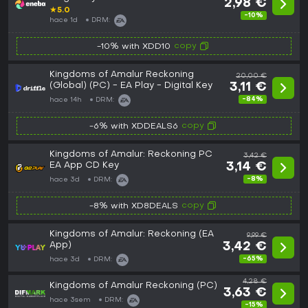
2,98 €
★
5.0
-10%
hace 1d
DRM:
copy
-10% with XDD10
Kingdoms of Amalur Reckoning
20,00 €
(Global) (PC) - EA Play - Digital Key
3,11 €
-84%
hace 14h
DRM:
copy
-6% with XDDEALS6
Kingdoms of Amalur: Reckoning PC
3,42 €
EA App CD Key
3,14 €
-8%
hace 3d
DRM:
copy
-8% with XD8DEALS
Kingdoms of Amalur: Reckoning (EA
9,99 €
App)
3,42 €
-65%
hace 3d
DRM:
4,28 €
Kingdoms of Amalur Reckoning (PC)
3,63 €
hace 3sem
DRM:
-15%