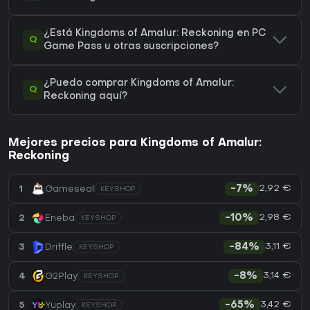
¿Está Kingdoms of Amalur: Reckoning en PC
Q
Game Pass u otras suscripciones?
¿Puedo comprar Kingdoms of Amalur:
Q
Reckoning aquí?
Mejores precios para Kingdoms of Amalur:
Reckoning
2,92 €
1
Gameseal
-7%
KEYSHOP
2,98 €
2
Eneba
-10%
KEYSHOP
3,11 €
3
Driffle
-84%
KEYSHOP
3,14 €
4
G2Play
-8%
KEYSHOP
3,42 €
5
Yuplay
-65%
KEYSHOP