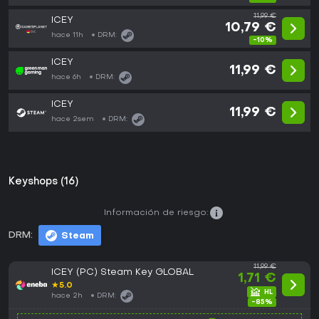
11,99 €
ICEY
10,79 €
hace 11h
DRM:
-10%
ICEY
11,99 €
hace 6h
DRM:
ICEY
11,99 €
hace 2sem
DRM:
Keyshops (16)
Información de riesgo:
DRM:
Steam
11,99 €
ICEY (PC) Steam Key GLOBAL
1,71 €
★
5.0
hace 2h
DRM:
-85%