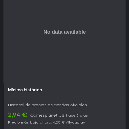
innovadora. La recepción de los jugadores es positiva, con
críticos destacando sus mecánicas sólidas y enfoque
único, lo que le vale una calificación 'Strong' en sitios
agregadores basada en 26 reseñas. El juego está estable
sin actualizaciones recientes, pero su contenido principal
ofrece una experiencia completa de varias horas, perfecta
para sesiones cortas y absorbentes.
Si disfrutas de hack-and-slash con profundidad narrativa y
no buscas multijugador, es una opción recomendable. La
mezcla de controles accesibles y jefes desafiantes lo hace
apto para novatos y veteranos por igual, aunque quienes
quieran contenido continuo o modos online deberían
buscar alternativas. En resumen, su fusión de acción e
introspección lo hace merecedor de una oportunidad.
Mínimo histórico
Historial de precios de tiendas oficiales
2,94 €
Gamesplanet US
hace 2 días
Precio más bajo ahora:
4,20 €
Allyouplay