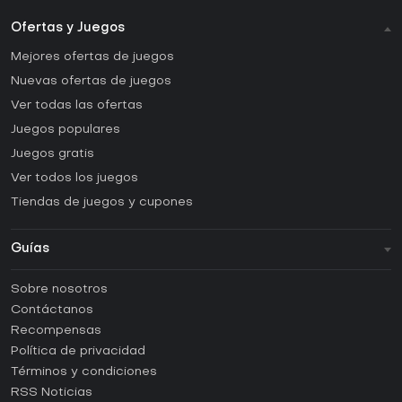
Ofertas y Juegos
Mejores ofertas de juegos
Nuevas ofertas de juegos
Ver todas las ofertas
Juegos populares
Juegos gratis
Ver todos los juegos
Tiendas de juegos y cupones
Guías
FAQ
Sobre nosotros
Guías y tutoriales
Contáctanos
¿Cómo activar una CD Key de Steam?
Recompensas
¿Cómo activar una CD Key de Epic Games?
Política de privacidad
Términos y condiciones
¿Cómo activar una CD Key de GOG?
RSS Noticias
¿Cómo activar una CD Key de Ubisoft Connect?