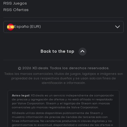
RSS Juegos
¿Cómo activar una CD Key de EA App?
RSS Ofertas
¿Cómo activar una CD Key de Battle.net?
España (EUR)
Back to the top
© 2026 XD.deals. Todos los derechos reservados.
Todas las marcas comerciales, títulos de juegos, logotipos e imágenes son
propiedad de sus respectivos dueños y se usan solo con fines de
identificación e información.
Aviso legal:
XD.deals es un servicio independiente de comparación
de precios y agregación de ofertas y no está afiliado ni respaldado
por Valve Corporation. Steam y el logotipo de Steam son marcas
comerciales y/o marcas registradas de Valve Corporation.
XD.deals utiliza datos disponibles públicamente de Steam y
muestra información de precios de tiendas de terceros solo con
fines informativos. No vendemos productos ni claves digitales y no
garantizamos la exactitud, disponibilidad o validez de las ofertas o