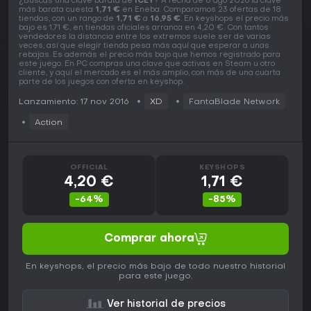
¿Buscas una clave barata de
ICEY
? A fecha de 8 ago 2026 la clave
más barata cuesta
1,71 €
en Eneba. Comparamos 23 ofertas de 18
tiendas, con un rango de
1,71 €
a
16,95 €
. En keyshops el precio más
bajo es 1,71 €, en tiendas oficiales arranca en 4,20 €. Con tantos
vendedores la distancia entre los extremos suele ser de varias
veces, así que elegir tienda pesa más aquí que esperar a unas
rebajas. Es además el precio más bajo que hemos registrado para
este juego. En PC compras una clave que activas en Steam u otro
cliente, y aquí el mercado es el más amplio, con más de una cuarta
parte de los juegos con oferta en keyshop.
Lanzamiento: 17 nov 2016
XD
FantaBlade Network
Action
OFFICIAL
KEYSHOPS
4,20 €
1,71 €
-64%
-85%
Comprar ahora
En keyshops, el precio más bajo de todo nuestro historial
para este juego.
Ver historial de precios