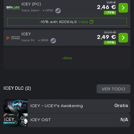
11,99 €
ICEY (PC)
2,46 €
hace 2sem
DRM:
-79%
copy
-15% with XDDEALS
12,00 €
ICEY
2,49 €
hace 5h
DRM:
-79%
+Más
ICEY DLC (2)
VER TODO
ICEY - UCEY's Awakening
Gratis
ICEY OST
N/A