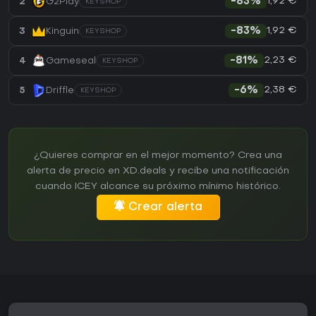
1,92 €
2
G2Play
-83%
KEYSHOP
1,92 €
3
Kinguin
-83%
KEYSHOP
2,23 €
4
Gameseal
-81%
KEYSHOP
2,38 €
5
Driffle
-6%
KEYSHOP
¿Quieres comprar en el mejor momento? Crea una
alerta de precio en XD.deals y recibe una notificación
cuando ICEY alcance su próximo mínimo histórico.
Crear alerta