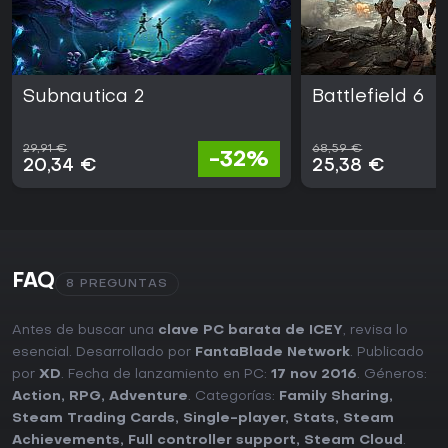
Subnautica 2
Battlefield 6
29,91 €
68,59 €
-32%
20,34 €
25,38 €
FAQ
8 PREGUNTAS
Antes de buscar una
clave PC barata de ICEY
, revisa lo
esencial. Desarrollado por
FantaBlade Network
. Publicado
por
XD
. Fecha de lanzamiento en PC:
17 nov 2016
. Géneros:
Action
,
RPG
,
Adventure
. Categorías:
Family Sharing
,
Steam Trading Cards
,
Single-player
,
Stats
,
Steam
Achievements
,
Full controller support
,
Steam Cloud
.