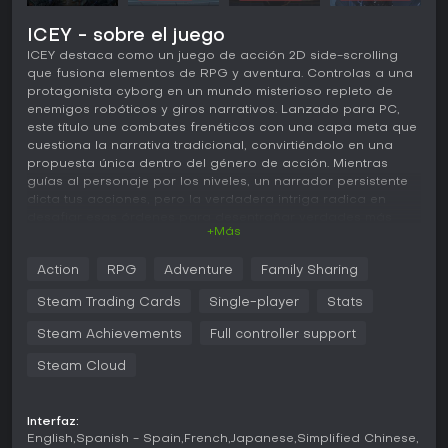
ICEY - sobre el juego
ICEY destaca como un juego de acción 2D side-scrolling
que fusiona elementos de RPG y aventura. Controlas a una
protagonista cyborg en un mundo misterioso repleto de
enemigos robóticos y giros narrativos. Lanzado para PC,
este título une combates frenéticos con una capa meta que
cuestiona la narrativa tradicional, convirtiéndolo en una
propuesta única dentro del género de acción. Mientras
guías al personaje por los niveles, un narrador persistente
dicta tus acciones, pero la verdadera intriga radica en
desafiar esas órdenes para desentrañar verdades más
+Más
profundas.
Jugabilidad
Action
RPG
Adventure
Family Sharing
En ICEY, el núcleo del gameplay gira en torno a combates
Steam Trading Cards
Single-player
Stats
fluidos en 2D, donde realizas dashes, ataques y
contraataques en ráfagas rápidas contra los enemigos. El
Steam Achievements
Full controller support
sistema prioriza combos que encadenan golpes básicos,
Steam Cloud
air dashes y habilidades especiales, permitiendo
secuencias de lucha expresivas con controles sencillos. Te
enfrentas a jefes cyborg que exigen reconocer patrones
para explotar debilidades en medio de sus ataques
Interfaz:
English
Spanish - Spain
French
Japanese
Simplified Chinese
variados. La exploración también importa: apartarte de las