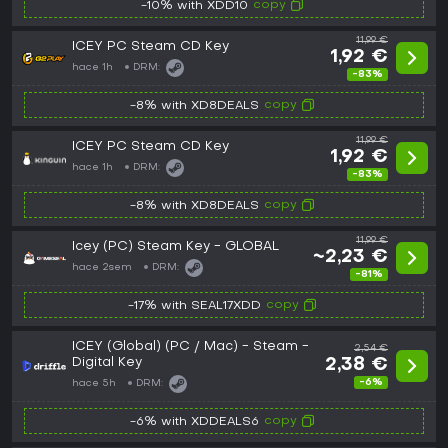
copy
-10% with XDD10
11,99 €
ICEY PC Steam CD Key
1,92 €
hace 1h
DRM:
-83%
copy
-8% with XD8DEALS
11,99 €
ICEY PC Steam CD Key
1,92 €
hace 1h
DRM:
-83%
copy
-8% with XD8DEALS
11,99 €
Icey (PC) Steam Key - GLOBAL
~2,23 €
hace 2sem
DRM:
-81%
copy
-17% with SEAL17XDD
ICEY (Global) (PC / Mac) - Steam -
2,54 €
Digital Key
2,38 €
-6%
hace 5h
DRM:
copy
-6% with XDDEALS6