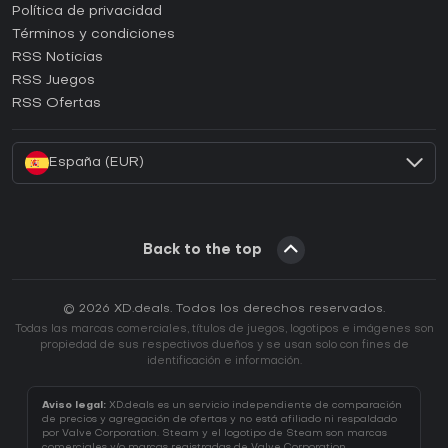
¿Cómo activar una CD Key de Epic Games?
Política de privacidad
Términos y condiciones
¿Cómo activar una CD Key de GOG?
RSS Noticias
¿Cómo activar una CD Key de Ubisoft Connect?
RSS Juegos
¿Cómo activar una CD Key de EA App?
RSS Ofertas
¿Cómo activar una CD Key de Battle.net?
España (EUR)
Back to the top
© 2026 XD.deals. Todos los derechos reservados.
Todas las marcas comerciales, títulos de juegos, logotipos e imágenes son
propiedad de sus respectivos dueños y se usan solo con fines de
identificación e información.
Aviso legal:
XD.deals es un servicio independiente de comparación
de precios y agregación de ofertas y no está afiliado ni respaldado
por Valve Corporation. Steam y el logotipo de Steam son marcas
comerciales y/o marcas registradas de Valve Corporation.