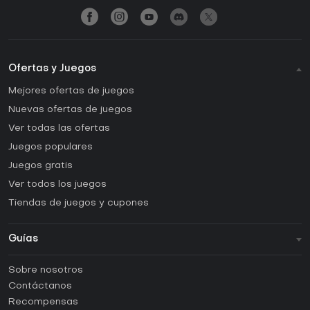
Ofertas y Juegos
Mejores ofertas de juegos
Nuevas ofertas de juegos
Ver todas las ofertas
Juegos populares
Juegos gratis
Ver todos los juegos
Tiendas de juegos y cupones
Guías
FAQ
Sobre nosotros
Guías y tutoriales
Contáctanos
¿Cómo activar una CD Key de Steam?
Recompensas