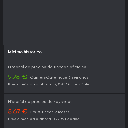
Si te gustan las partidas tácticas en equipo con un tema
bélico estilizado, este título brinda rejugabilidad gracias a
la personalización y rivales con IA inteligente, aunque aún
está en evolución. Los veteranos de juegos similares lo
encontrarán digno de probar ya para influir en su futuro,
mientras que los novatos valoran su fácil acceso.
Mínimo histórico
Historial de precios de tiendas oficiales
9,98 €
GamersGate
hace 3 semanas
Precio más bajo ahora:
13,31 €
GamersGate
Historial de precios de keyshops
8,67 €
Eneba
hace 2 meses
Precio más bajo ahora:
8,79 €
Loaded