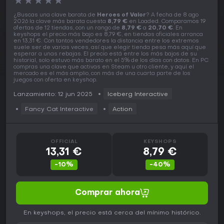
★
★
★
★
★
¿Buscas una clave barata de
Heroes of Valor
? A fecha de 8 ago
2026 la clave más barata cuesta
8,79 €
en Loaded. Comparamos 19
ofertas de 12 tiendas, con un rango de
8,79 €
a
20,70 €
. En
keyshops el precio más bajo es 8,79 €, en tiendas oficiales arranca
en 13,31 €. Con tantos vendedores la distancia entre los extremos
suele ser de varias veces, así que elegir tienda pesa más aquí que
esperar a unas rebajas. El precio está entre los más bajos de su
historial, solo estuvo más barato en el 5% de los días con datos. En PC
compras una clave que activas en Steam u otro cliente, y aquí el
mercado es el más amplio, con más de una cuarta parte de los
juegos con oferta en keyshop.
Lanzamiento: 12 jun 2025
Iceberg Interactive
Fancy Cat Interactive
Action
OFFICIAL
KEYSHOPS
13,31 €
8,79 €
-10%
-40%
Comprar ahora
En keyshops, el precio está cerca del mínimo histórico.