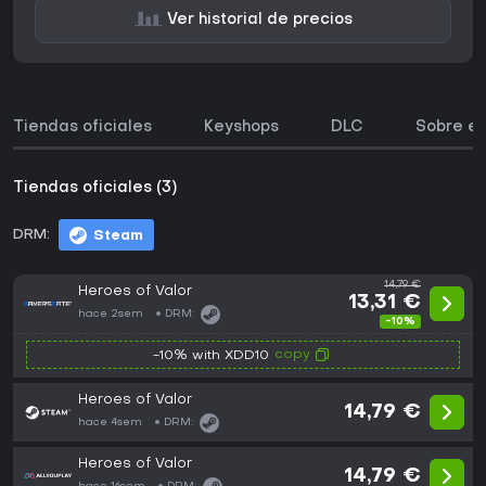
Ver historial de precios
Tiendas oficiales
Keyshops
DLC
Sobre el
Tiendas oficiales (3)
DRM:
Steam
14,79 €
Heroes of Valor
13,31 €
hace 2sem
DRM:
-10%
copy
-10% with XDD10
Heroes of Valor
14,79 €
hace 4sem
DRM:
Heroes of Valor
14,79 €