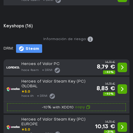
hace 16sem
DRM:
Keyshops (16)
Información de riesgo:
DRM:
Steam
14,79 €
Heroes of Valor PC
8,79 €
hace 4sem
DRM:
-40%
Heroes of Valor Steam Key (PC)
14,79 €
GLOBAL
8,85 €
★
5.0
-40%
hace 6h
DRM:
copy
-10% with XDD10
Heroes of Valor Steam Key (PC)
14,79 €
EUROPE
10,13 €
★
5.0
-31%