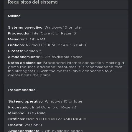
Requisitos del sistema
permite ajustar loadouts y dar tu toque personal a los
personajes con outfits, sombreros, skins de armas y emotes,
añadiendo expresión al combate.
Mínimo:
Modos de juego
Sistema operativo:
Windows 10 or later
El juego incluye modos centrados en objetivos que
Procesador:
Intel Core i5 or Ryzen 3
priorizan la estrategia por encima de las bajas puras, con
Memoria:
8 GB RAM
equipos colaborando para conquistar metas en escenarios
Gráficos:
Nvidia GTX 1060 or AMD RX 480
variados. Las partidas se pueden personalizar a fondo,
DirectX:
Version 11
ajustando el número y dificultad de bots, duración de la
Almacenamiento:
2 GB available space
partida, rotación de mapas y configuraciones de hora del
Notas adicionales:
Broadband Internet connection; Hosting a
día. Esta flexibilidad soporta sesiones en solitario, co-op
game requires additional resources. It is recommended that
con amigos o juego en grupo grande, con bots
the strongest PC with the most reliable connection to all
garantizando lobbies llenos incluso offline o con pocos
clients hosts the game.
jugadores.
Recomendado:
Están en desarrollo más modos como parte del roadmap
de Early Access, con desafíos ampliados que construyen
sobre la base actual de conflictos a gran escala que
Sistema operativo:
Windows 10 or later
requieren coordinación.
Procesador:
Intel Core i5 or Ryzen 3
Memoria:
8 GB RAM
Classes and Vehicles
Gráficos:
Nvidia GTX 1060 or AMD RX 480
Elegir la clase adecuada define tu enfoque en cada
DirectX:
Version 11
combate. Recon encaja con estilos de golpe y huida
Almacenamiento:
2 GB available space