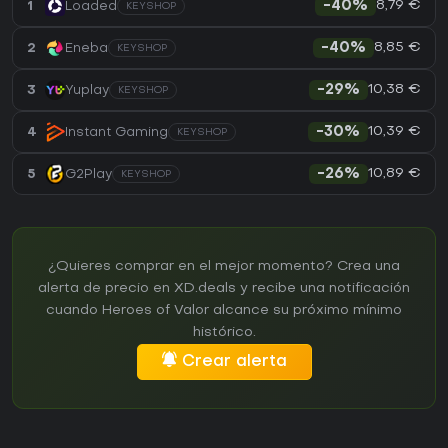
8,79 €
1
Loaded
-40%
KEYSHOP
8,85 €
2
Eneba
-40%
KEYSHOP
10,38 €
3
Yuplay
-29%
KEYSHOP
10,39 €
4
Instant Gaming
-30%
KEYSHOP
10,89 €
5
G2Play
-26%
KEYSHOP
¿Quieres comprar en el mejor momento? Crea una
alerta de precio en XD.deals y recibe una notificación
cuando Heroes of Valor alcance su próximo mínimo
histórico.
Crear alerta