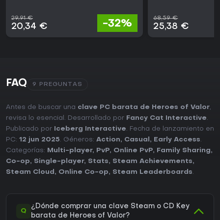
29,91 €
68,59 €
-32%
20,34 €
25,38 €
FAQ
9 PREGUNTAS
Antes de buscar una
clave PC barata de Heroes of Valor
,
revisa lo esencial. Desarrollado por
Fancy Cat Interactive
.
Publicado por
Iceberg Interactive
. Fecha de lanzamiento en
PC:
12 jun 2025
. Géneros:
Action
,
Casual
,
Early Access
.
Categorías:
Multi-player
,
PvP
,
Online PvP
,
Family Sharing
,
Co-op
,
Single-player
,
Stats
,
Steam Achievements
,
Steam Cloud
,
Online Co-op
,
Steam Leaderboards
.
¿Dónde comprar una clave Steam o CD Key
Q
barata de Heroes of Valor?