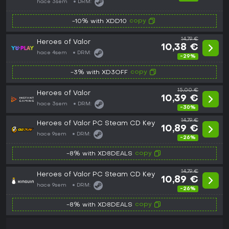
hace 3sem
DRM:
copy
-10% with XDD10
14,79 €
Heroes of Valor
10,38 €
hace 4sem
DRM:
-29%
copy
-3% with XD3OFF
15,00 €
Heroes of Valor
10,39 €
hace 3sem
DRM:
-30%
14,79 €
Heroes of Valor PC Steam CD Key
10,89 €
hace 9sem
DRM:
-26%
copy
-8% with XD8DEALS
14,79 €
Heroes of Valor PC Steam CD Key
10,89 €
hace 9sem
DRM:
-26%
copy
-8% with XD8DEALS