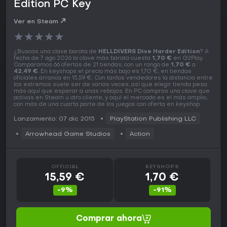
Edition PC Key
Ver en Steam
★
★
★
★
★
¿Buscas una clave barata de
HELLDIVERS Dive Harder Edition
? A
fecha de 7 ago 2026 la clave más barata cuesta
1,70 €
en G2Play.
Comparamos 66 ofertas de 21 tiendas, con un rango de
1,70 €
a
42,49 €
. En keyshops el precio más bajo es 1,70 €, en tiendas
oficiales arranca en 15,59 €. Con tantos vendedores la distancia entre
los extremos suele ser de varias veces, así que elegir tienda pesa
más aquí que esperar a unas rebajas. En PC compras una clave que
activas en Steam u otro cliente, y aquí el mercado es el más amplio,
con más de una cuarta parte de los juegos con oferta en keyshop.
Lanzamiento: 07 dic 2015
PlayStation Publishing LLC
Arrowhead Game Studios
Action
OFFICIAL
KEYSHOPS
15,59 €
1,70 €
-9%
-91%
Comprar ahora