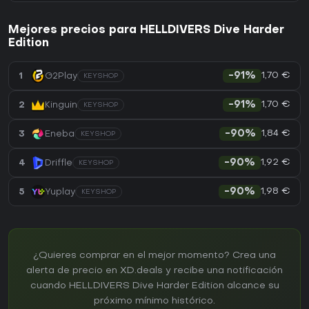
Mejores precios para HELLDIVERS Dive Harder
Edition
1,70 €
1
G2Play
-91%
KEYSHOP
1,70 €
2
Kinguin
-91%
KEYSHOP
1,84 €
3
Eneba
-90%
KEYSHOP
1,92 €
4
Driffle
-90%
KEYSHOP
1,98 €
5
Yuplay
-90%
KEYSHOP
¿Quieres comprar en el mejor momento? Crea una
alerta de precio en XD.deals y recibe una notificación
cuando HELLDIVERS Dive Harder Edition alcance su
próximo mínimo histórico.