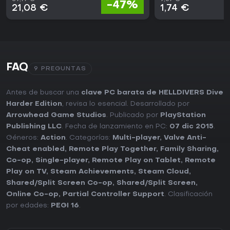
-47%
21,08 €
1,74 €
FAQ
9 PREGUNTAS
Antes de buscar una
clave PC barata de HELLDIVERS Dive
Harder Edition
, revisa lo esencial. Desarrollado por
Arrowhead Game Studios
. Publicado por
PlayStation
Publishing LLC
. Fecha de lanzamiento en PC:
07 dic 2015
.
Géneros:
Action
. Categorías:
Multi-player
,
Valve Anti-
Cheat enabled
,
Remote Play Together
,
Family Sharing
,
Co-op
,
Single-player
,
Remote Play on Tablet
,
Remote
Play on TV
,
Steam Achievements
,
Steam Cloud
,
Shared/Split Screen Co-op
,
Shared/Split Screen
,
Online Co-op
,
Partial Controller Support
. Clasificación
por edades:
PEGI 16
.