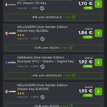
PC Steam CD Key
1,70 €
-91%
hace 6d
DRM:
copy
-8% with XD8DEALS
HELLDIVERS Dive Harder Edition
19,99 €
Steam Key GLOBAL
1,84 €
★
5.0
-90%
hace 3d
DRM:
copy
-10% with XDD10
Helldivers Dive Harder Edition
19,99 €
(Europe) (PC) - Steam - Digital Key
1,92 €
-90%
hace 2d
DRM:
copy
-6% with XDDEALS6
HELLDIVERS Dive Harder Edition
19,99 €
Steam Key EUROPE
1,93 €
★
5.0
-90%
hace 2d
DRM:
copy
-10% with XDD10