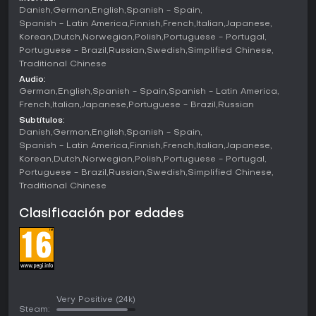
controles twin-stick que manejan movimiento y puntería de
Danish
German
English
Spanish - Spain
forma independiente. La coordinación multijugador es
Spanish - Latin America
Finnish
French
Italian
Japanese
esencial, pues compartir recursos como munición o revivir a
Korean
Dutch
Norwegian
Polish
Portuguese - Portugal
compañeros caídos puede cambiar el rumbo en
Portuguese - Brazil
Russian
Swedish
Simplified Chinese
situaciones críticas.
Traditional Chinese
Audio:
Modos de juego
German
English
Spanish - Spain
Spanish - Latin America
El modo principal soporta hasta cuatro jugadores en co-op
French
Italian
Japanese
Portuguese - Brazil
Russian
local u online, donde avanzáis juntos en la campaña
Subtítulos:
galáctica liberando planetas del control enemigo. Este
Danish
German
English
Spanish - Spain
enfoque impulsado por la comunidad hace que el progreso
Spanish - Latin America
Finnish
French
Italian
Japanese
de los jugadores alimente un esfuerzo bélico compartido,
Korean
Dutch
Norwegian
Polish
Portuguese - Portugal
desbloqueando nuevas zonas al repeler facciones.
Portuguese - Brazil
Russian
Swedish
Simplified Chinese
Proving Grounds plantea desafíos únicos con misiones que
Traditional Chinese
incluyen modificadores especiales que cambian las reglas,
como munición limitada o habilidades enemigas mejoradas,
Clasificación por edades
para poner a prueba tus habilidades en escenarios de alto
riesgo. Hay modo para un jugador, pero la experiencia
brilla en co-op, donde el friendly fire y los stratagems
compartidos generan momentos épicos de victoria o fallos
hilarantes.
Factions and Enemies
Very Positive
(24k)
Steam: