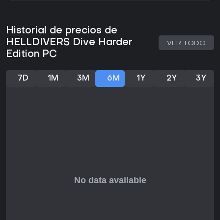
del género.
Historial de precios de
HELLDIVERS Dive Harder
VER TODO
Edition PC
7D
1M
3M
6M
1Y
2Y
3Y