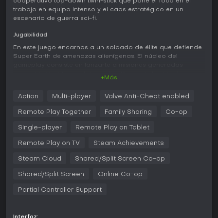
cooperativo top-down twin-stick que pone el foco en el
trabajo en equipo intenso y el caos estratégico en un
escenario de guerra sci-fi.
Jugabilidad
En este juego encarnas a un soldado de élite que defiende
Super Earth de amenazas alienígenas. El núcleo del
gameplay consiste en lanzarte a misiones generadas
proceduralmente en planetas hostiles, donde cumples
+Más
objetivos como capturar puntos o destruir blancos mientras
repeles oleadas de enemigos. El friendly fire está siempre
Action
Multi-player
Valve Anti-Cheat enabled
activo, lo que genera tensión porque balas perdidas o
stratagems mal colocados pueden eliminar a tus
Remote Play Together
Family Sharing
Co-op
compañeros. Los stratagems te permiten pedir apoyo
potente como bombardeos aéreos, suministros o torretas,
Single-player
Remote Play on Tablet
activándolos con códigos bajo presión. Las misiones suelen
Remote Play on TV
Steam Achievements
requerir avanzar a través de la niebla de guerra, esquivar
patrullas que activan alarmas y refuerzos, y priorizar la
Steam Cloud
Shared/Split Screen Co-op
eficiencia por encima del combate interminable, ya que no
hay recompensas por muertes innecesarias.
Shared/Split Screen
Online Co-op
Los loadouts son personalizables con armas, perks y
Partial Controller Support
equipo, y la Dive Harder Edition añade un sistema nuevo
que permite configuraciones aleatorias o favoritas para
partidas variadas. El combate es brutal y frenético, con
Interfaz: