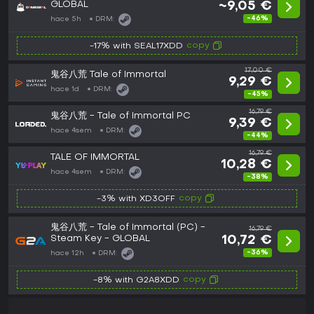
GLOBAL
~9,05 €
-46%
hace 5h
DRM:
copy
-17% with SEAL17XDD
17,00 €
鬼谷八荒 Tale of Immortal
9,29 €
hace 1d
DRM:
-45%
16,79 €
鬼谷八荒 - Tale of Immortal PC
9,39 €
hace 4sem
DRM:
-44%
16,79 €
TALE OF IMMORTAL
10,28 €
hace 4sem
DRM:
-38%
copy
-3% with XD3OFF
鬼谷八荒 - Tale of Immortal (PC) -
16,79 €
Steam Key - GLOBAL
10,72 €
-36%
hace 12h
DRM:
copy
-8% with G2A8XDD