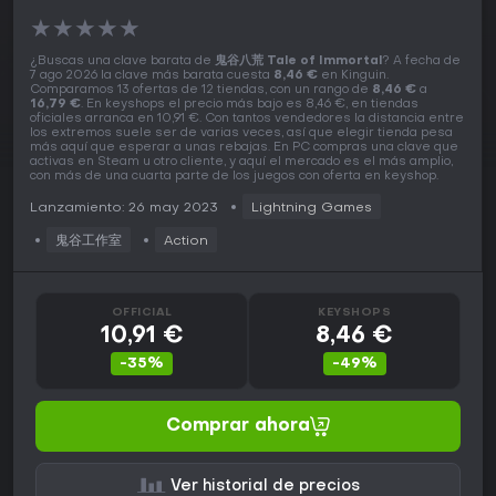
★
★
★
★
★
¿Buscas una clave barata de
鬼谷八荒 Tale of Immortal
? A fecha de
7 ago 2026 la clave más barata cuesta
8,46 €
en Kinguin.
Comparamos 13 ofertas de 12 tiendas, con un rango de
8,46 €
a
16,79 €
. En keyshops el precio más bajo es 8,46 €, en tiendas
oficiales arranca en 10,91 €. Con tantos vendedores la distancia entre
los extremos suele ser de varias veces, así que elegir tienda pesa
más aquí que esperar a unas rebajas. En PC compras una clave que
activas en Steam u otro cliente, y aquí el mercado es el más amplio,
con más de una cuarta parte de los juegos con oferta en keyshop.
Lanzamiento: 26 may 2023
Lightning Games
鬼谷工作室
Action
OFFICIAL
KEYSHOPS
10,91 €
8,46 €
-35%
-49%
Comprar ahora
Ver historial de precios