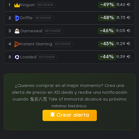
8,46 €
1
Kinguin
-49%
KEYSHOP
8,73 €
2
Driffle
-48%
KEYSHOP
9,05 €
3
Gameseal
-46%
KEYSHOP
9,29 €
4
Instant Gaming
-45%
KEYSHOP
9,39 €
5
Loaded
-44%
KEYSHOP
¿Quieres comprar en el mejor momento? Crea una
alerta de precio en XD.deals y recibe una notificación
cuando 鬼谷八荒 Tale of Immortal alcance su próximo
mínimo histórico.
Crear alerta