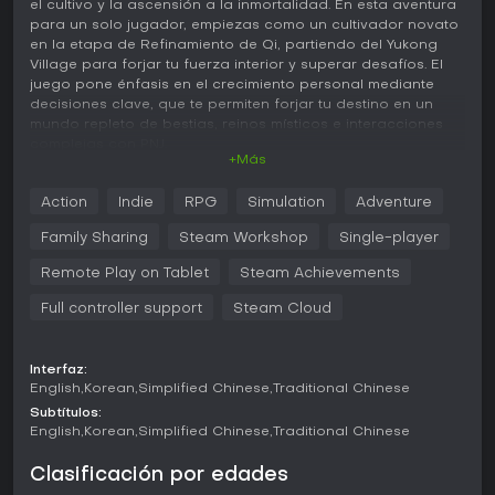
el cultivo y la ascensión a la inmortalidad. En esta aventura
para un solo jugador, empiezas como un cultivador novato
en la etapa de Refinamiento de Qi, partiendo del Yukong
Village para forjar tu fuerza interior y superar desafíos. El
juego pone énfasis en el crecimiento personal mediante
decisiones clave, que te permiten forjar tu destino en un
mundo repleto de bestias, reinos místicos e interacciones
complejas con PNJ.
+Más
Jugabilidad
Action
Indie
RPG
Simulation
Adventure
La mecánica principal gira en torno al cultivo, avanzando
por etapas al dominar habilidades mentales, artes
Family Sharing
Steam Workshop
Single-player
marciales y técnicas espirituales. Puedes especializarte en
una de las doce Raíces Espirituales o aspirar a dominarlas
Remote Play on Tablet
Steam Achievements
todas, eligiendo manuales que definen tu escuela marcial.
Full controller support
Steam Cloud
La exploración es esencial: recorre continentes, descubre
tesoros en sitios como el Pabellón de Manuales y enfréntate
a cientos de monstruos, fantasmas, demonios y otros
cultivadores.
Interfaz:
English
Korean
Simplified Chinese
Traditional Chinese
El combate se basa en perfeccionar movimientos y
Subtítulos:
habilidades especiales, junto con técnicas definitivas para
English
Korean
Simplified Chinese
Traditional Chinese
momentos cruciales. Al inicio, elige entre tres armas: el
Bagua Jade para revivirte a ti y a un aliado, el Eye of
Clasificación por edades
Providence para robar habilidades de bestias y obtener