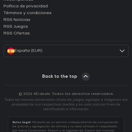
¿Cómo activar una CD Key de Epic Games?
Política de privacidad
Términos y condiciones
¿Cómo activar una CD Key de GOG?
RSS Noticias
¿Cómo activar una CD Key de Ubisoft Connect?
RSS Juegos
¿Cómo activar una CD Key de EA App?
RSS Ofertas
¿Cómo activar una CD Key de Battle.net?
España (EUR)
Back to the top
© 2026 XD.deals. Todos los derechos reservados.
Todas las marcas comerciales, títulos de juegos, logotipos e imágenes son
propiedad de sus respectivos dueños y se usan solo con fines de
identificación e información.
Aviso legal:
XD.deals es un servicio independiente de comparación
de precios y agregación de ofertas y no está afiliado ni respaldado
por Valve Corporation. Steam y el logotipo de Steam son marcas