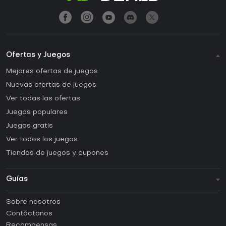
Ofertas y Juegos
Mejores ofertas de juegos
Nuevas ofertas de juegos
Ver todas las ofertas
Juegos populares
Juegos gratis
Ver todos los juegos
Tiendas de juegos y cupones
Guías
FAQ
Sobre nosotros
Guías y tutoriales
Contáctanos
¿Cómo activar una CD Key de Steam?
Recompensas