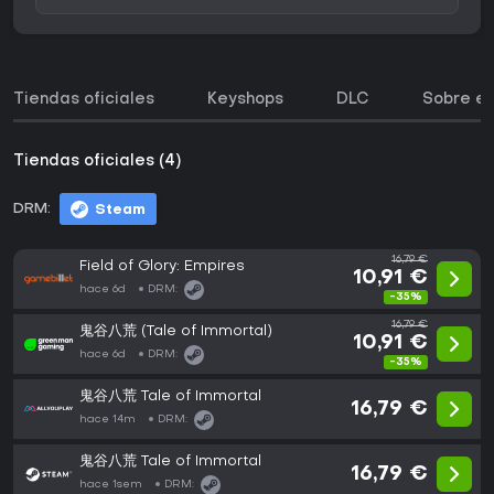
Tiendas oficiales
Keyshops
DLC
Sobre el
Tiendas oficiales (4)
DRM:
Steam
16,79 €
Field of Glory: Empires
10,91 €
hace 6d
DRM:
-35%
16,79 €
鬼谷八荒 (Tale of Immortal)
10,91 €
hace 6d
DRM:
-35%
鬼谷八荒 Tale of Immortal
16,79 €
hace 14m
DRM:
鬼谷八荒 Tale of Immortal
16,79 €
hace 1sem
DRM: