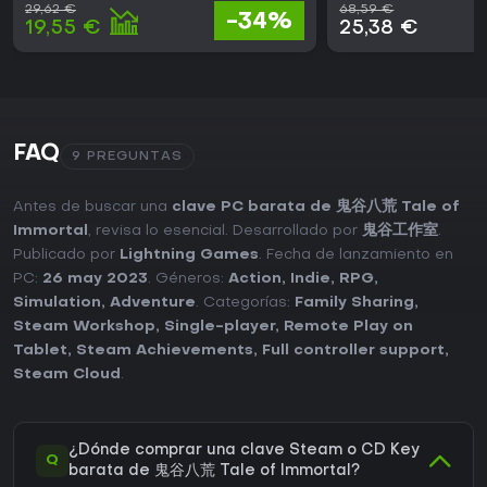
29,62 €
68,59 €
-34%
19,55 €
25,38 €
FAQ
9 PREGUNTAS
Antes de buscar una
clave PC barata de 鬼谷八荒 Tale of
Immortal
, revisa lo esencial. Desarrollado por
鬼谷工作室
.
Publicado por
Lightning Games
. Fecha de lanzamiento en
PC:
26 may 2023
. Géneros:
Action
,
Indie
,
RPG
,
Simulation
,
Adventure
. Categorías:
Family Sharing
,
Steam Workshop
,
Single-player
,
Remote Play on
Tablet
,
Steam Achievements
,
Full controller support
,
Steam Cloud
.
¿Dónde comprar una clave Steam o CD Key
Q
barata de 鬼谷八荒 Tale of Immortal?