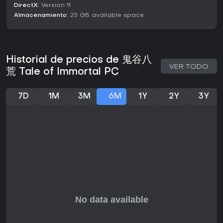
DirectX:
Version 11
superando barreras como las de las Nether Mountains y
Almacenamiento:
25 GB available space
participando en retos como el Immortal Tournament o las
Master Rankings para probar tu poder.
El avance en sectas propone un enfoque de gestión,
uniéndote a una gran secta para escalar rangos o
Historial de precios de 鬼谷八
reviviendo una caída. Incluye competir por gloria en torneos
VER TODO
sectarios, luchar por recursos e incluso conquistar rivales
荒 Tale of Immortal PC
para reclamar manuales exclusivos y alterar destinos.
Los modos de exploración y narrativa se entrelazan
7D
1M
3M
6M
1Y
2Y
3Y
mediante eventos aleatorios y decisiones, abriendo
caminos como aliarte con otros, vengarte en solitario o
convertirte en antagonista. Estos elementos generan
experiencias variadas, desde edificar una secta poderosa
hasta progresar en secreto.
¿Merece la pena?
Con una recepción mayoritariamente positiva entre
jugadores de habla inglesa, Tale of Immortal ostenta un
79% de valoraciones positivas de más de 3.600 reseñas,
atrayendo a quienes buscan sistemas RPG profundos y
libertad sandbox. Su lanzamiento completo llegó en 2023,
potenciado por DLC que amplían el contenido, aunque no