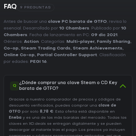
FAQ
9 PREGUNTAS
Antes de buscar una
clave PC barata de GTFO
, revisa lo
esencial. Desarrollado por
10 Chambers
. Publicado por
10
Chambers
. Fecha de lanzamiento en PC:
09 dic 2021
.
Géneros:
Action
. Categorías:
Multi-player
,
Family Sharing
,
Co-op
,
Steam Trading Cards
,
Steam Achievements
,
Online Co-op
,
Partial Controller Support
. Clasificación
por edades:
PEGI 16
.
¿Dónde comprar una clave Steam o CD Key
Q
barata de GTFO?
Gracias a nuestro comparador de precios y códigos de
descuento verificados, puedes comprar una
clave de
GTFO
por solo
8,78 €
. Esta oferta está disponible en
Eneba
y es una de las más baratas del mercado. Todas las
claves en XD.deals se entregan digitalmente y se pueden
descargar al instante tras el pago. Los precios ya incluyen