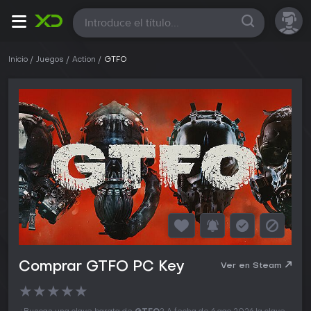
Todas
Inicio
Juegos
Action
GTFO
Comprar GTFO PC Key
Ver en Steam
★
★
★
★
★