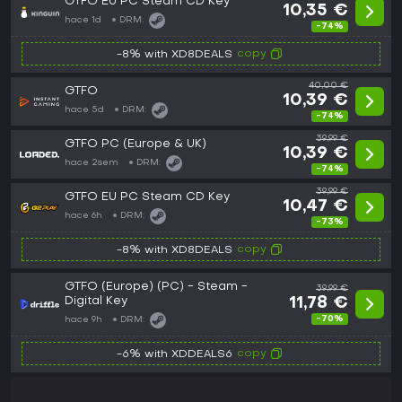
GTFO EU PC Steam CD Key
10,35 €
hace 1d
DRM:
-74%
copy
-8% with XD8DEALS
40,00 €
GTFO
10,39 €
hace 5d
DRM:
-74%
39,99 €
GTFO PC (Europe & UK)
10,39 €
hace 2sem
DRM:
-74%
39,99 €
GTFO EU PC Steam CD Key
10,47 €
hace 6h
DRM:
-73%
copy
-8% with XD8DEALS
GTFO (Europe) (PC) - Steam -
39,99 €
Digital Key
11,78 €
-70%
hace 9h
DRM:
copy
-6% with XDDEALS6