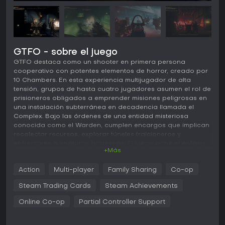
GTFO - sobre el juego
GTFO destaca como un shooter en primera persona
cooperativo con potentes elementos de horror, creado por
10 Chambers. En esta experiencia multijugador de alta
tensión, grupos de hasta cuatro jugadores asumen el rol de
prisioneros obligados a emprender misiones peligrosas en
una instalación subterránea en decadencia llamada el
Complex. Bajo las órdenes de una entidad misteriosa
conocida como el Warden, cumplen encargos que implican
recolectar recursos, explorar túneles traicioneros y
enfrentarse a criaturas grotescas. El juego pone el énfasis
+Más
en el trabajo en equipo, con mecánicas centradas en el
sigilo para evadir detección y un combate brutal cuando
Action
Multi-player
Family Sharing
Co-op
este falla.
Steam Trading Cards
Steam Achievements
Jugabilidad
Las mecánicas principales de GTFO giran en torno a la
Online Co-op
Partial Controller Support
coordinación precisa y la gestión de recursos. Antes de
cada descenso, los jugadores eligen equipo, boosters y