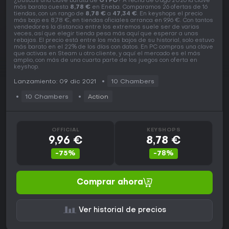
¿Buscas una clave barata de
GTFO
? A fecha de 6 ago 2026 la clave
más barata cuesta
8,78 €
en Eneba. Comparamos 26 ofertas de 16
tiendas, con un rango de
8,78 €
a
47,34 €
. En keyshops el precio
más bajo es 8,78 €, en tiendas oficiales arranca en 9,96 €. Con tantos
vendedores la distancia entre los extremos suele ser de varias
veces, así que elegir tienda pesa más aquí que esperar a unas
rebajas. El precio está entre los más bajos de su historial, solo estuvo
más barato en el 22% de los días con datos. En PC compras una clave
que activas en Steam u otro cliente, y aquí el mercado es el más
amplio, con más de una cuarta parte de los juegos con oferta en
keyshop.
Lanzamiento: 09 dic 2021
10 Chambers
10 Chambers
Action
OFFICIAL
KEYSHOPS
9,96 €
8,78 €
-75%
-78%
Comprar ahora
Ver historial de precios