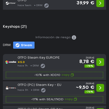
GTFO
39,99 €
hace 1sem
DRM:
Keyshops (21)
Información de riesgo:
DRM:
Steam
GTFO Steam Key EUROPE
39,99 €
8,78 €
★
5.0
hace 7h
DRM:
-78%
copy
-10% with XDD10
39,99 €
GTFO (PC) Steam Key - EU
~9,50 €
hace 3h
DRM:
-76%
copy
-17% with SEAL17XDD
39,99 €