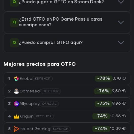
Q
¿Puedo jugar a GTFO en Steam Deck?
¿Está GTFO en PC Game Pass u otras
Q
suscripciones?
Q
¿Puedo comprar GTFO aquí?
Mejores precios para GTFO
8,78 €
1
Eneba
-78%
KEYSHOP
9,50 €
2
Gameseal
-76%
KEYSHOP
9,96 €
3
Allyouplay
-75%
OFFICIAL
10,35 €
4
Kinguin
-74%
KEYSHOP
10,39 €
5
Instant Gaming
-74%
KEYSHOP