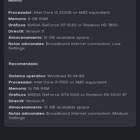
Mínimo:
mientras se gestionan las amenazas.
Procesador:
Intel Core i5 2500K or AMD equivalent
El juego está diseñado para equipos de cuatro, sin modos
Memoria:
8 GB RAM
competitivos; es puro jugador contra entorno. No hay
Gráficos:
NVIDIA GeForce GT 1030 or Radeon HD 7850
soporte directo para solitario, pero los bots llenan huecos
en el equipo para quienes no tengan grupo completo.
DirectX:
Version 11
Completar expediciones desbloquea equipo cosmético
Almacenamiento:
15 GB available space
como recompensa, aportando progresión.
Notas adicionales:
Broadband Internet connection; Low
Settings
Updates and Current State
10 Chambers actualiza GTFO con frecuencia mediante
Recomendado:
nuevos Rundowns, que sustituyen niveles existentes para
mantener el contenido fresco. Estas actualizaciones
Sistema operativo:
Windows 10 64-Bit
funcionan como temporadas, trayendo nuevos retos y
Procesador:
Intel Core i7-7700 or AMD equivalent
entornos. A principios de 2026, el juego sigue activo, con
Memoria:
16 GB RAM
adiciones recientes de finales de 2025, incluyendo desafíos
Gráficos:
NVIDIA GeForce GTX 1060 or Radeon RX 5500 XT
liderados por los desarrolladores y compartidos con la
comunidad.
DirectX:
Version 11
Almacenamiento:
15 GB available space
Este enfoque garantiza rejugabilidad constante, ya que
Notas adicionales:
Broadband Internet connection; Medium
cada Rundown introduce expediciones únicas y ajustes en
Settings
mecánicas. El juego ha evolucionado desde su lanzamiento
en early access en 2019, alcanzando la versión completa en
2021, y sigue recibiendo soporte.