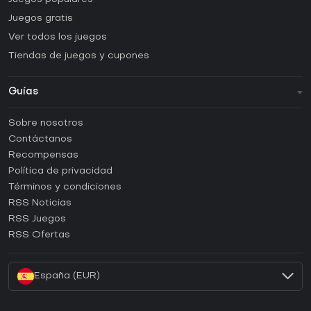
Juegos gratis
Ver todos los juegos
Tiendas de juegos y cupones
Guías
FAQ
Sobre nosotros
Guías y tutoriales
Contáctanos
¿Cómo activar una CD Key de Steam?
Recompensas
¿Cómo activar una CD Key de Epic Games?
Política de privacidad
Términos y condiciones
¿Cómo activar una CD Key de GOG?
RSS Noticias
¿Cómo activar una CD Key de Ubisoft Connect?
RSS Juegos
¿Cómo activar una CD Key de EA App?
RSS Ofertas
¿Cómo activar una CD Key de Battle.net?
España (EUR)