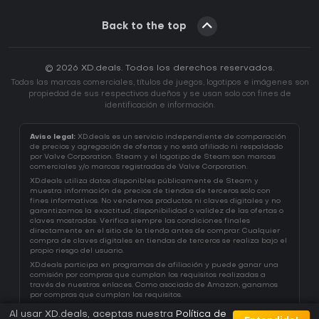
Back to the top
© 2026 XD.deals. Todos los derechos reservados.
Todas las marcas comerciales, títulos de juegos, logotipos e imágenes son
propiedad de sus respectivos dueños y se usan solo con fines de
identificación e información.
Aviso legal:
XD.deals es un servicio independiente de comparación
de precios y agregación de ofertas y no está afiliado ni respaldado
por Valve Corporation. Steam y el logotipo de Steam son marcas
comerciales y/o marcas registradas de Valve Corporation.
XD.deals utiliza datos disponibles públicamente de Steam y
muestra información de precios de tiendas de terceros solo con
fines informativos. No vendemos productos ni claves digitales y no
garantizamos la exactitud, disponibilidad o validez de las ofertas o
claves mostradas. Verifica siempre las condiciones finales
directamente en el sitio de la tienda antes de comprar. Cualquier
compra de claves digitales en tiendas de terceros se realiza bajo el
propio riesgo del usuario.
XD.deals participa en programas de afiliación y puede ganar una
comisión por compras que cumplan los requisitos realizadas a
través de nuestros enlaces. Como asociado de Amazon, ganamos
por compras que cumplan los requisitos.
Al usar XD.deals, aceptas nuestra
Política de