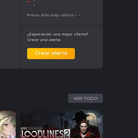
-
-
-
Precio más bajo ahora:
-
-
¿Esperando una mejor oferta?
Crear una alerta.
Crear alerta
VER TODO