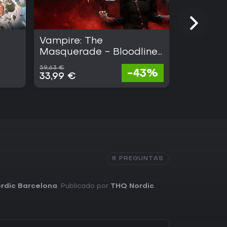
Vampire: The
Torchlight
Masquerade - Bloodlines
2
59,63 €
-43%
Gratis
33,99 €
8 PREGUNTAS
rdic Barcelona
. Publicado por
THQ Nordic
.