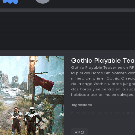
Gothic Playable Teas
Gothic Playable Teaser es un RP
la piel del Héroe Sin Nombre de
minera del primer Gothic. Ofreci
de la saga Gothic u otros juego
dos horas y se centra en la sup
habitada por animales salvajes, 
Jugabilidad
El núcleo de la experiencia gira
restringidas de la colonia, don
de recursos tienen peso. Hay qu
mientras se gestionan suministro
RPG
momento y en el posicionamiento