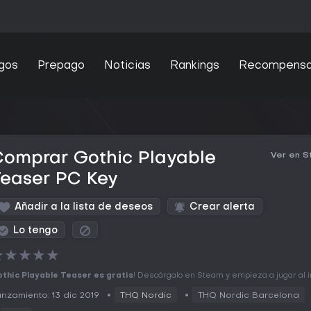
gos
Prepago
Noticias
Rankings
Recompens
Comprar Gothic Playable
Ver en 
Teaser PC Key
Añadir a la lista de deseos
Crear alerta
Lo tengo
★
★
★
★
★
thic Playable Teaser es gratis
! Descárgalo en Steam y empieza a jugar al i
nzamiento: 13 dic 2019
THQ Nordic
THQ Nordic Barcelona