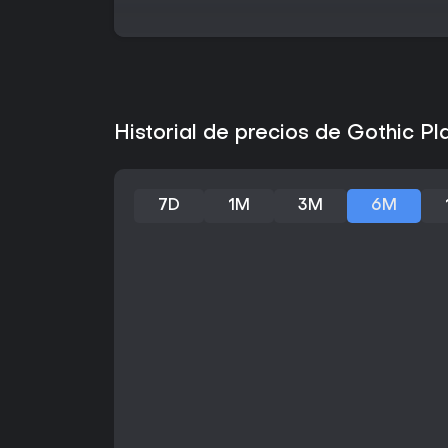
Historial de precios de Gothic P
7D
1M
3M
6M