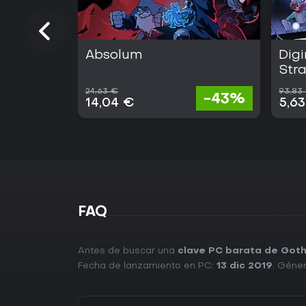
Absolum
Dig
Str
24,63 €
93,83
-43%
14,04 €
5,6
FAQ
Antes de buscar una
clave PC barata de Goth
Fecha de lanzamiento en PC:
13 dic 2019
. Géne