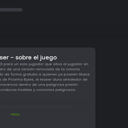
er - sobre el juego
G para un solo jugador que sitúa al jugador en
ntro de una versión renovada de la colonia
do de forma gratuita a quienes ya poseen títulos
s de Piranha Bytes, el teaser dura alrededor de
ervivencia dentro de una peligrosa prisión
criaturas hostiles y convictos peligrosos.
 en torno a la exploración de las zonas
de cada movimiento y cada decisión sobre el uso
+Más
e sortear caminos vigilados por fauna agresiva
s limitados. El combate exige precisión en el
, en lugar de ataques repetitivos, ya que obliga