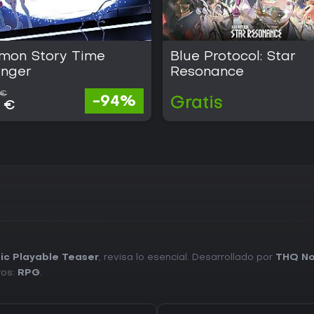
imon Story Time
Blue Protocol: Star
anger
Resonance
 €
-94%
Gratis
3 €
ic Playable Teaser
, revisa lo esencial. Desarrollado por
THQ No
ros:
RPG
.