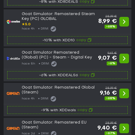
copy
-8% with XD8DEALS
Goat Simulator: Remastered Steam
28,99 €
Key (PC) GLOBAL
8,99 €
★
5.0
-68%
hace 4h
DRM:
copy
-10% with XDD10
Goat Simulator Remastered
9,65 €
(Global) (PC) - Steam - Digital Key
9,07 €
-6%
hace 8h
DRM:
copy
-6% with XDDEALS6
Goat Simulator: Remastered Global
28,99 €
(Steam)
9,16 €
-68%
hace 4h
DRM:
copy
-9% with XDDeals
Goat Simulator: Remastered EU
28,99 €
(Steam)
9,40 €
-67%
hace 2d
DRM: