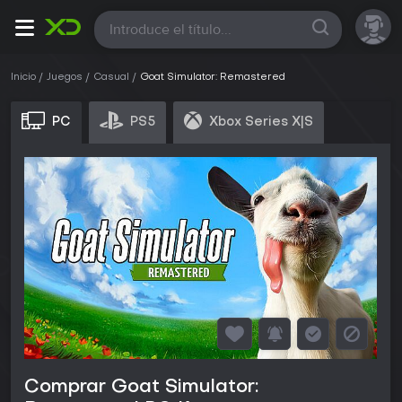
Todas
Inicio
Juegos
Casual
Goat Simulator: Remastered
PC
PS5
Xbox Series X|S
Comprar Goat Simulator: