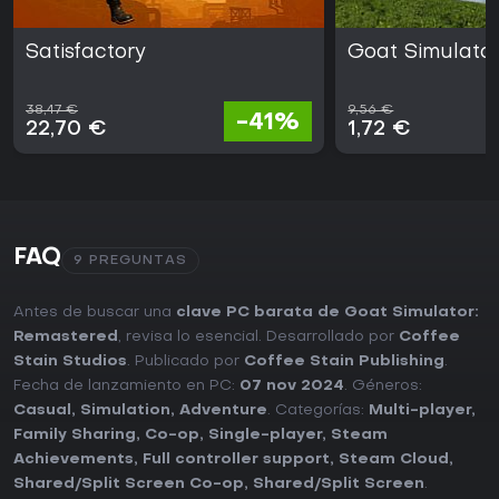
Satisfactory
Goat Simulato
38,47 €
9,56 €
-41%
22,70 €
1,72 €
FAQ
9 PREGUNTAS
Antes de buscar una
clave PC barata de Goat Simulator:
Remastered
, revisa lo esencial. Desarrollado por
Coffee
Stain Studios
. Publicado por
Coffee Stain Publishing
.
Fecha de lanzamiento en PC:
07 nov 2024
. Géneros:
Casual
,
Simulation
,
Adventure
. Categorías:
Multi-player
,
Family Sharing
,
Co-op
,
Single-player
,
Steam
Achievements
,
Full controller support
,
Steam Cloud
,
Shared/Split Screen Co-op
,
Shared/Split Screen
.