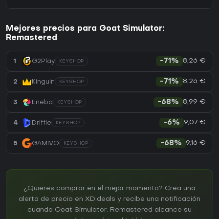
Mejores precios para Goat Simulator:
Remastered
8,26 €
1
G2Play
-71%
KEYSHOP
8,26 €
2
Kinguin
-71%
KEYSHOP
8,99 €
3
Eneba
-68%
KEYSHOP
9,07 €
4
Driffle
-6%
KEYSHOP
9,16 €
5
GAMIVO
-68%
KEYSHOP
¿Quieres comprar en el mejor momento? Crea una
alerta de precio en XD.deals y recibe una notificación
cuando Goat Simulator: Remastered alcance su