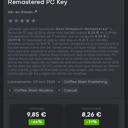
Remastered PC Key
Ver en Steam
★
★
★
★
★
¿Buscas una clave barata de
Goat Simulator: Remastered
? A
fecha de 10 ago 2026 la clave más barata cuesta
8,26 €
en G2Play.
Comparamos 16 ofertas de 11 tiendas, con un rango de
8,26 €
a
29,99 €
. En keyshops el precio más bajo es 8,26 €, en tiendas
oficiales arranca en 9,85 €. Con tantos vendedores la distancia entre
los extremos suele ser de varias veces, así que elegir tienda pesa
más aquí que esperar a unas rebajas. El juego también está incluido
en una suscripción (Game Pass Premium, Game Pass Ultimate, PC
Game Pass), así que comprueba si no lo tienes ya. El precio está
entre los más bajos de su historial, solo estuvo más barato en el 22%
de los días con datos. En PC compras una clave que activas en Steam
u otro cliente, y aquí el mercado es el más amplio, con más de una
cuarta parte de los juegos con oferta en keyshop.
Lanzamiento: 07 nov 2024
Coffee Stain Publishing
Coffee Stain Studios
Casual
OFFICIAL
KEYSHOPS
9,85 €
8,26 €
-66%
-71%