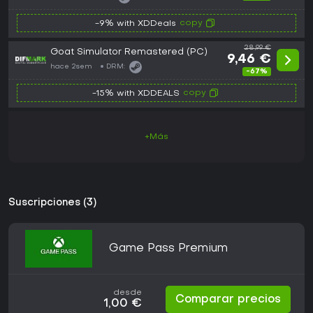
copy
-9% with XDDeals
28,99 €
Goat Simulator Remastered (PC)
9,46 €
hace 2sem
DRM:
-67%
copy
-15% with XDDEALS
+Más
Suscripciones (3)
Game Pass Premium
desde
Comparar precios
1,00 €