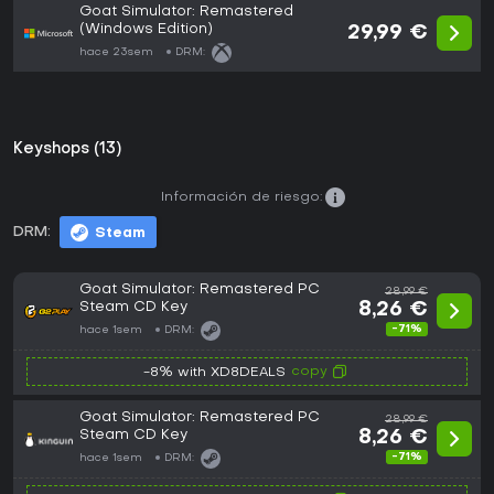
Goat Simulator: Remastered
(Windows Edition)
29,99 €
hace 23sem
DRM:
Keyshops (13)
Información de riesgo:
DRM:
Steam
Goat Simulator: Remastered PC
28,99 €
Steam CD Key
8,26 €
-71%
hace 1sem
DRM:
copy
-8% with XD8DEALS
Goat Simulator: Remastered PC
28,99 €
Steam CD Key
8,26 €
-71%
hace 1sem
DRM: