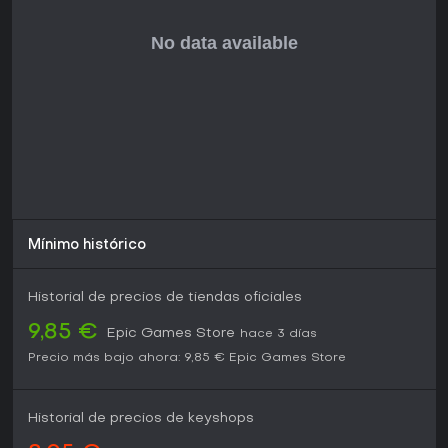
mecánicas disparatadas y la satisfacción que genera el
caos emergente, aunque algunos jugadores señalan que la
repetición puede aparecer en sesiones prolongadas en
solitario. Funciona bien como distracción ligera o como
actividad grupal en reuniones informales.
El título destaca para quienes buscan una aventura de
simulación sin complicaciones centrada en la destrucción
creativa más que en sistemas de progresión o historia.
Quienes disfrutan de los juegos sandbox humorísticos
encontrarán en esta versión remasterizada una evolución
pulida y fiel a la fórmula original, manteniendo el mismo
énfasis en la diversión impredecible.
Mínimo histórico
Historial de precios de tiendas oficiales
9,85 €
Epic Games Store
hace 3 días
Precio más bajo ahora:
9,85 €
Epic Games Store
Historial de precios de keyshops