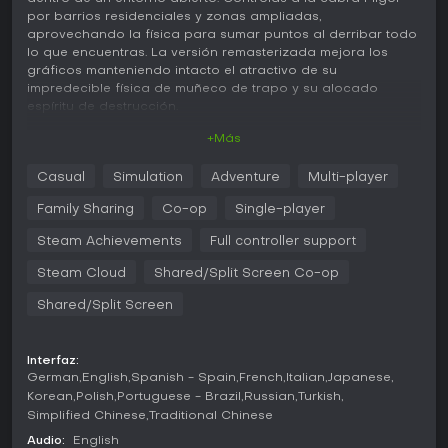
por barrios residenciales y zonas ampliadas,
aprovechando la física para sumar puntos al derribar todo
lo que encuentras. La versión remasterizada mejora los
gráficos manteniendo intacto el atractivo de su
impredecible física de muñeco de trapo y su alocado
espíritu de destrucción.
+Más
Jugabilidad
El núcleo del juego consiste en explorar libremente y
Casual
Simulation
Adventure
Multi-player
experimentar con Pilgor. Te mueves con controles habituales
para correr, saltar y realizar acciones como cabezazos,
Family Sharing
Co-op
Single-player
volteretas y lametones que te permiten engancharte a
objetos o personajes. Estas mecánicas te dan la posibilidad
Steam Achievements
Full controller support
de escalar estructuras, derribar obstáculos y provocar
Steam Cloud
Shared/Split Screen Co-op
reacciones en cadena que generan cada vez más caos.
Los puntos se obtienen combinando estas interacciones de
Shared/Split Screen
forma creativa, lo que invita a repetir las partidas para
descubrir nuevas formas de interactuar con el entorno y
sus habitantes.
Interfaz:
German
English
Spanish - Spain
French
Italian
Japanese
Los mutadores constituyen un sistema clave que modifica la
Korean
Polish
Portuguese - Brazil
Russian
Turkish
forma y las habilidades de Pilgor. Desde un menú específico
Simplified Chinese
Traditional Chinese
puedes seleccionar y combinar las variantes
desbloqueadas, cada una con características propias que
Audio:
English