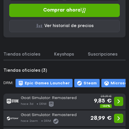
Comprar ahora
Ver historial de precios
Tiendas oficiales
Keyshops
Suscripciones
Tiendas oficiales (3)
DRM:
Epic Games Launcher
Steam
Microsof
28,99 €
Goat Simulator: Remastered
9,85 €
hace 3d
DRM:
-66%
Goat Simulator: Remastered
28,99 €
hace 2sem
DRM: